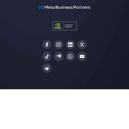
Gli ultimi articoli:
Kommo vs. Callbell: comparazion
prezzi
Come il tuo brand può fare marke
su WhatsApp
Usare i chatbot su Instagram per
potenziare la tua…