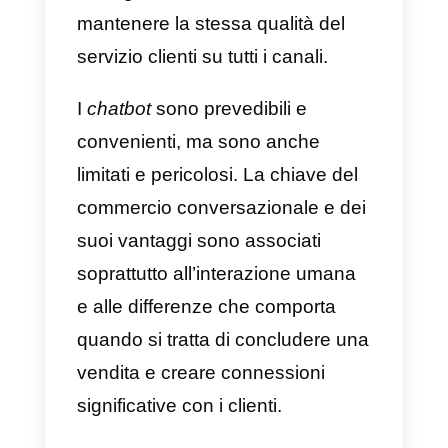
motivo, devi tenere conto del fatt
che con una buona strategia di
marketing, queste CTA di solito
danno buoni risultati.
Quello che succede dopo
dipende dall’azienda, ma oggi i
chatbot sono molto di moda. Ciò
significa che dopo che i clienti
fanno clic su un pulsante di
comunicazione, contatteranno
immediatamente un chatbot o un