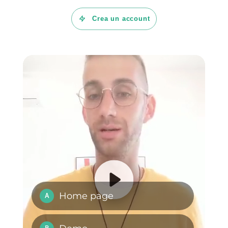
Come applicare il
commercio
conversazionale
nella tua
impresa?
Come vendere viaggi
6 strategie per