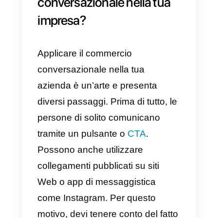
I clienti apprezzeranno molto la
capacità di comunicare con il tuo
marchio quando ne hanno
bisogno. Oggi, il 66% dei
consumatori si sente più sicuro di
acquistare qualcosa se l’azienda
utilizza app di messaggistica
come
Facebook o WhatsApp
per comunicare ed elaborare gli
ordini.