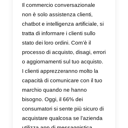
commercio
conversazionale?
Il commercio conversazionale
indica qualsiasi tipo di
conversazione in tempo reale ch
si verifica tra marchi e clienti su
app di messaggistica
, tramite
chatbot, intelligenza artificiale o
persone reali al fine di vendere o
comprare. Questo indubbiament
migliora l’interazione e rafforza la