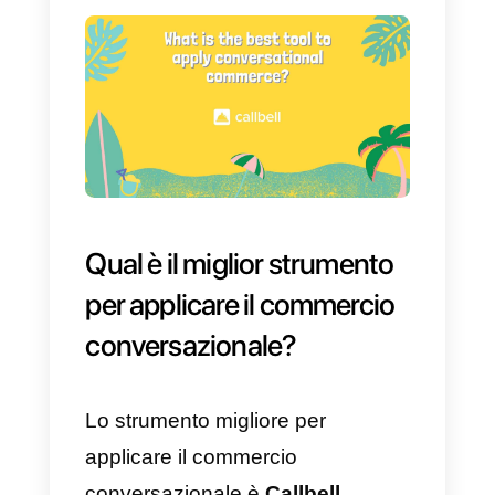
agente del servizio clienti. Va
notato che le persone oggi
preferiscono un trattamento
umano a uno artificiale. Ed è qui
che inizia il commercio colloquial
della tua azienda nei confronti de
cliente.
Una buona strategia potrebbe
essere combinare tra interazione
umana e
bot
, creando un routing