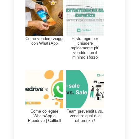
Questo indubbiamente perché
combina il meglio dell’assistenza
artificiale come il routing
automatizzato e l’interazione
umana. Soddisfare i vantaggi di
poter collegare più canali di
comunicazione a un’unica
piattaforma come
WhatsApp
,
Facebook
,
Instagram
e
Telegram
In questo modo puoi servire i tuoi
clienti in modo efficiente ed