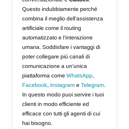
automatico che reindirizza il
cliente esattamente dove deve
andare, un ottimo esempio è
Callbell
. L’intelligenza artificiale e 
bot
sono generalmente utilizzati
dalle grandi aziende che devono
mantenere la stessa qualità del
servizio clienti su tutti i canali.
I
chatbot
sono prevedibili e
convenienti, ma sono anche
limitati e pericolosi. La chiave del