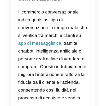
cos’è il commercio
conversazionale
, come puoi
usarlo a beneficio del tuo
business online e
come
applicarlo per aumentare le
vendite nella tua azienda.
In cosa consiste il