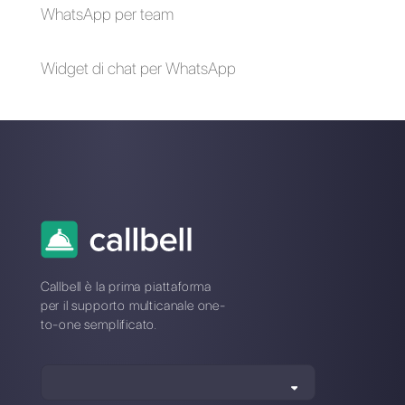
Alan Trovò
Sull’autore: Ciao! Sono Alan e sono il responsabile
marketing a
Callbell
, la prima piattaforma di
comunicazione pensata per aiutare team di vendita e
di supporto a collaborare e comunicare con i clienti
attraverso applicazioni di messaggistica diretta come
WhatsApp, Messenger, Telegram e Instagram Direct
Scegli una lingua