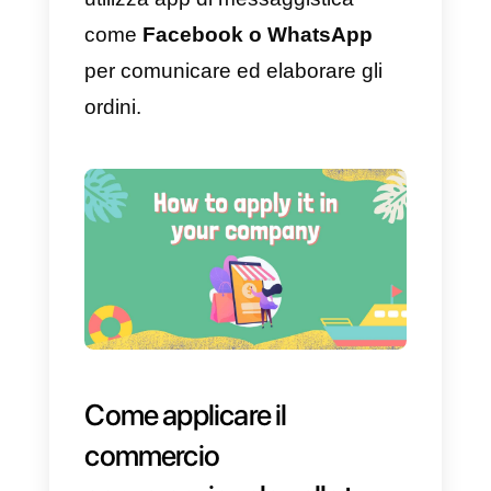
fiducia tra il cliente e l’azienda,
consentendo così fluidità nel
processo di acquisto e vendita.
Il commercio conversazionale
non è solo assistenza clienti,
chatbot e intelligenza artificiale, si
tratta di informare i clienti sullo
stato dei loro ordini. Com’è il
processo di acquisto, disagi, error
o aggiornamenti sul tuo acquisto.