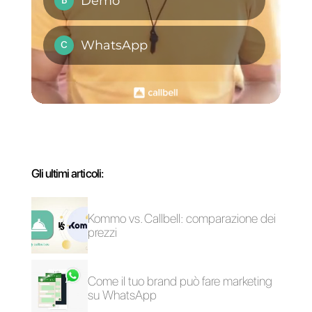
con WhatsApp
chiudere
rapidamente più
vendite con il
minimo sforzo
Come collegare
Team prevendita vs.
WhatsApp a
vendita: qual è la
Pipedrive | Callbell
differenza?