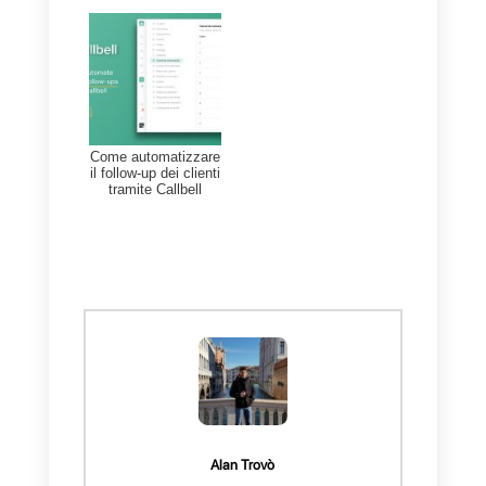
efficace con tutti gli agenti di cui
hai bisogno.
Inoltre,
Callbell
fornisce strument
di vendita in modo da poter
migliorare il flusso e la qualità dei
lead. Così come la qualità del
servizio fornito da tutti i tuoi
collaboratori ai clienti. Se vuoi
sapere come funziona Callbell,
clicca qui
.