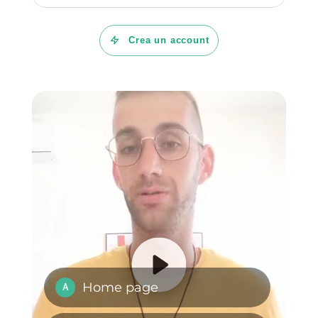
Domande Frequenti
Cos’è Callbell?
Che cos'è
Pipedrive?