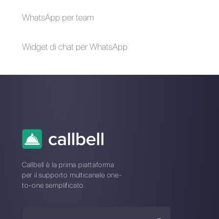
Alan Trovò
Sull’autore: Ciao! Sono Alan e sono il responsabile
marketing a
Callbell
, la prima piattaforma di
comunicazione pensata per aiutare team di vendita e
di supporto a collaborare e comunicare con i clienti
attraverso applicazioni di messaggistica diretta come
WhatsApp, Messenger, Telegram e Instagram Direct