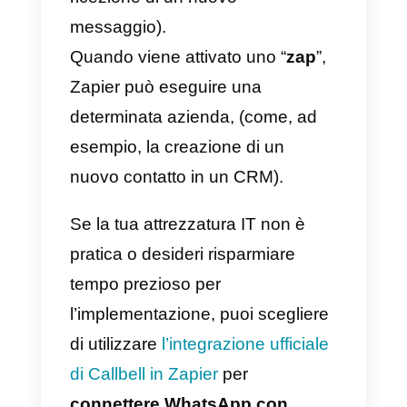
documentazione API di Callbell
completamente dedicata ai
contatti.
Con questo sarà possibile, ad
esempio, sincronizzare
automaticamente i
contatti
WhatsApp
generati in
Callbell
con la sezione
contatti di
Pipedrive
(e viceversa).