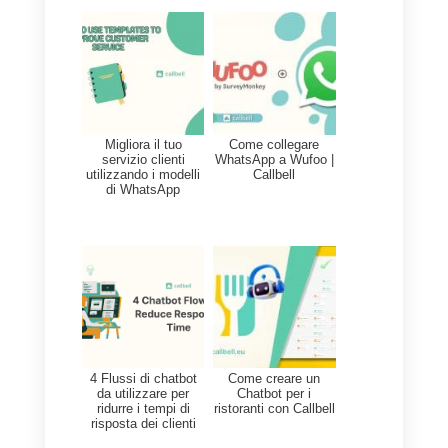
Con l’integrazione
Callbell –
Pipedrive
tramite
Zapier
, le
aziende possono creare
automaticamente
nuovi contatti
su Pipedrive
sfruttando i
Webhooks di Callbell
e anche
aggiornare le informazioni di
contatto Pipedrive esistenti in
base alle interazioni con i clienti
tramite Callbell.