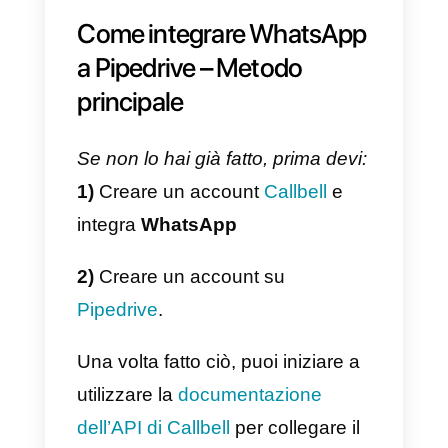
Cos’è Callbell?
Callbell
è una piattaforma SaaS
incentrata sulla comunicazione tr
aziende e clienti attraverso
app d
messaggistica
. Si tratta di uno
strumento di chat collaborativa a
cui le aziende possono collegare