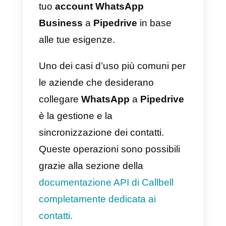
la propria pagina
Facebook
, un
account WhatsApp
tramite le
API di WhatsApp Business
,
Instagram business
e
Telegra
al fine di centralizzare i canali di
supporto e fornire una migliore
esperienza al cliente finale. Il tutt
in un’unica soluzione
centralizzata.
Come integrare WhatsAp