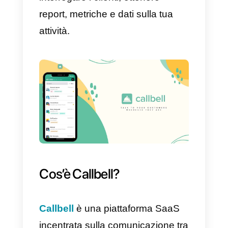
nella tua attività. In questo modo
la piattaforma potrà inviarti
notifiche, e-mail e promemoria,
permettendoti di avere tutto
sott’occhio, anche le piccolezze.
In questo modo, Pipedrive ti
consente di gestire la posta
elettronica, le chiamate
telefoniche, i messaggi, i clienti e 
lead di un’azienda in un singolo
posto.