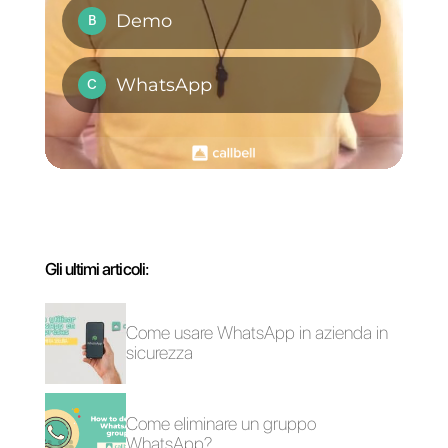
Migliora il tuo
Come collegare
servizio clienti
WhatsApp a Wufoo |
utilizzando i modelli
Callbell
di WhatsApp
4 Flussi di chatbot
Come creare un
da utilizzare per
Chatbot per i
ridurre i tempi di
ristoranti con Callbell