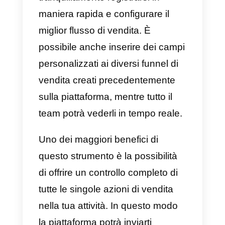
Pipedrive
è un
CRM
molto
conveniente per tutte le piccole e
medie aziende, poiché in grado d
focalizzarsi unicamente
sull’accrescimento delle vendite.
Questo strumento è davvero
facile da usare, quindi qualsiasi
tipo di azienda può
tranquillamente registrarsi in
maniera rapida e configurare il