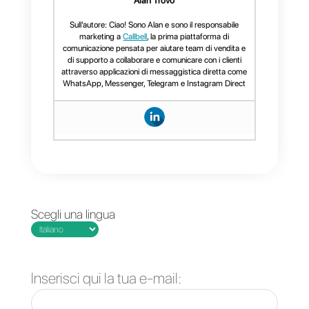
Pipedrive.
3)
Creare un account
Zapier
Fatto ciò non ti resterà che
collegare
Callbell
e
Pipedrive
con
Zapier
e programmare gli
“
zaps
” necessari per le operazion
che desideri.