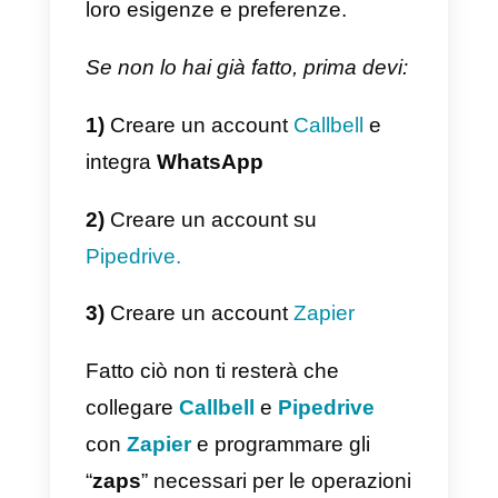
determinata azienda, (come, ad
esempio, la creazione di un
nuovo contatto in un CRM).
Se la tua attrezzatura IT non è
pratica o desideri risparmiare
tempo prezioso per
l’implementazione, puoi scegliere
di utilizzare
l’integrazione ufficiale
di Callbell in Zapier
per
connettere WhatsApp con