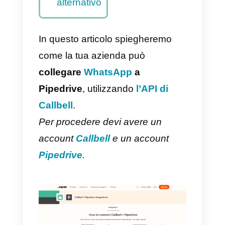
– Metodo
principale
Come
integrare
WhatsApp
a Pipedrive
con Zapier
– Metodo
alternativo
In questo articolo spiegheremo
come la tua azienda può
collegare
WhatsApp
a
Pipedrive
, utilizzando
l’API di