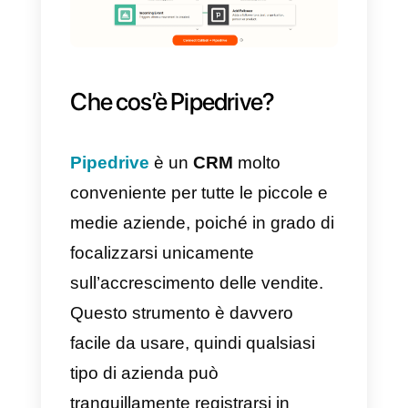
Callbell
.
Per procedere devi avere un
account
Callbell
e un account
Pipedrive
.
Che cos’è Pipedrive?