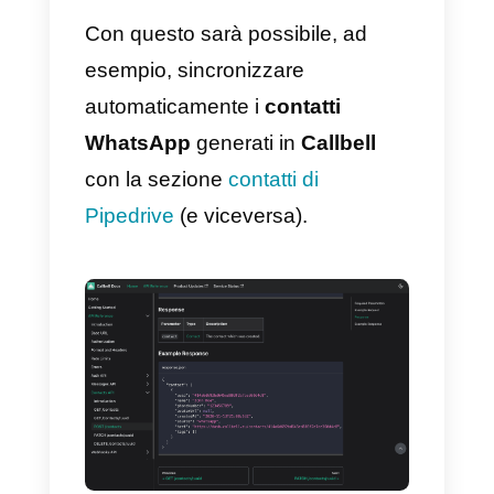
a Pipedrive – Metodo
principale
Se non lo hai già fatto, prima devi
1)
Creare un account
Callbell
e
integra
WhatsApp
2)
Creare un account su
Pipedrive
.
Una volta fatto ciò, puoi iniziare a
utilizzare la
documentazione
dell’API di Callbell
per collegare il