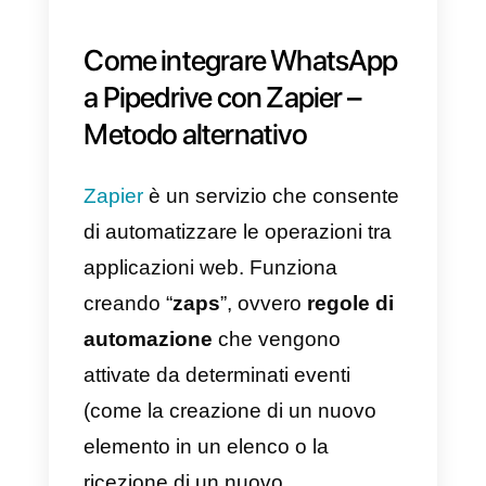
tuo
account WhatsApp
Business
a
Pipedrive
in base
alle tue esigenze.
Uno dei casi d’uso più comuni pe
le aziende che desiderano
collegare
WhatsApp
a
Pipedriv
è la gestione e la
sincronizzazione dei contatti.
Queste operazioni sono possibili
grazie alla sezione della