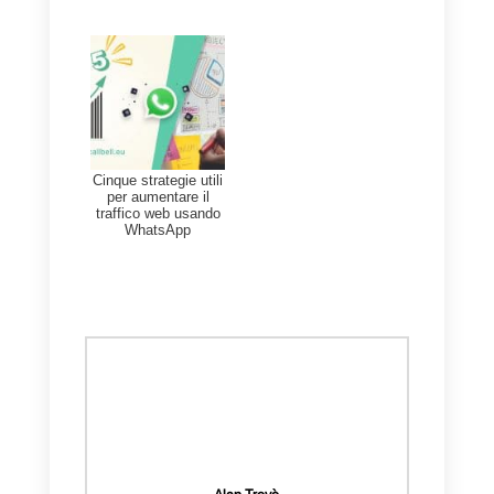
Ciò consente alle aziende di
avere una visione completa e
aggiornata delle interazioni con i
clienti e comprendere meglio le
loro esigenze e preferenze.
Se non lo hai già fatto, prima devi
1)
Creare un account
Callbell
e
integra
WhatsApp
2)
Creare un account su