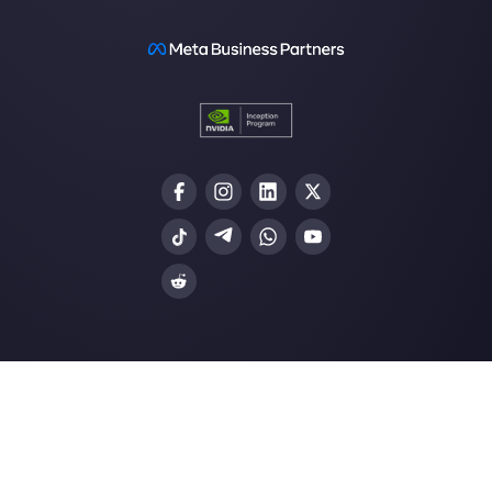
Gli ultimi articoli:
Come usare WhatsApp in azienda
sicurezza
Come eliminare un gruppo
WhatsApp?