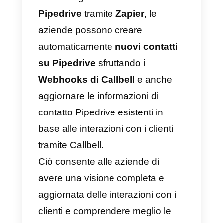
di automatizzare le operazioni tra
applicazioni web. Funziona
creando “
zaps
”, ovvero
regole di
automazione
che vengono
attivate da determinati eventi
(come la creazione di un nuovo
elemento in un elenco o la
ricezione di un nuovo
messaggio).
Quando viene attivato uno “
zap
”,
Zapier può eseguire una