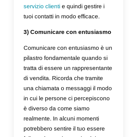
compito. Uno dei migliori è
Callbell
.
2) Rispondere rapidamente
Da consumatore non c’è niente d
meglio che ricevere una risposta
alle tue domande il più
rapidamente possibile, soprattutt
quando abbiamo un’emergenza 
una necessità.
Come venditore professionale e