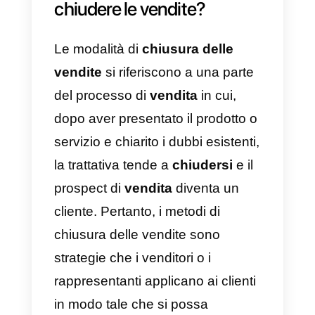
profitti. Tuttavia, nessun metodo 
infallibile o efficace al 100%,
nonostante ci siano alcuni
strumenti, metodi e strategie
capaci di aiutare i rappresentanti
di vendita a ottenere risultati
migliori anche a breve termine.
Ecco perché, in questo articolo ti
mostreremo
6 strategie con
sforzi minimi per chiudere
rapidamente più vendite.