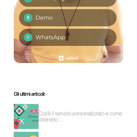
Che cos'è Callbell
e perché ti aiuterà
a chiudere più
vendite?