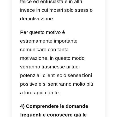
qualificato, devi impegnarti molto
affinché i tuoi potenziali clienti
diventino fissi il ​​​​più rapidamente
possibile. Ciò significa che devi
avere molta concentrazione o
strumenti come
Callbell
che ti
aiutano a centralizzare i messagg
in un unico posto. Questi
strumenti ti avvisano quando un
cliente scrive, si occupano
automaticamente di loro e poi li