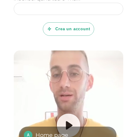
aiutarti a chiudere più vendite,
clicca qui
.
Domande Frequenti
Quali sono i
metodi per
chiudere le
vendite?