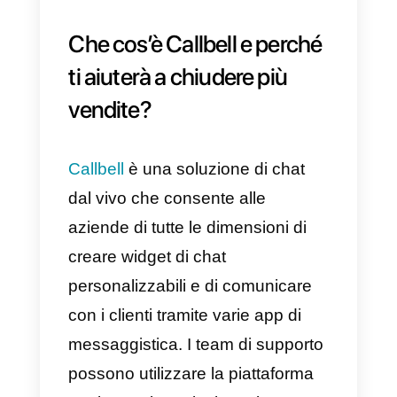
intelligente.
Le vendite si ottengono riducend
le attività senza valore e dando
priorità a attività come
l’apprendimento di
Callbell
,
comprendendo per bene e in
maniera rapida l’intero strumento,
l’utilizzo delle funzionalità di
routing automatico, metriche e
CRM
.