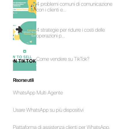
Come usare lo
Vendite B2C e
stesso numero
vendite B2B: quali
WhatsApp per
sono le principali
catene di negozi
differenze?
Come collegare
Come utilizzare i
WhatsApp a Nutshell
chatbot su Telegram
| Callbell
per migliorare la tua
azienda: guida
dettagliata