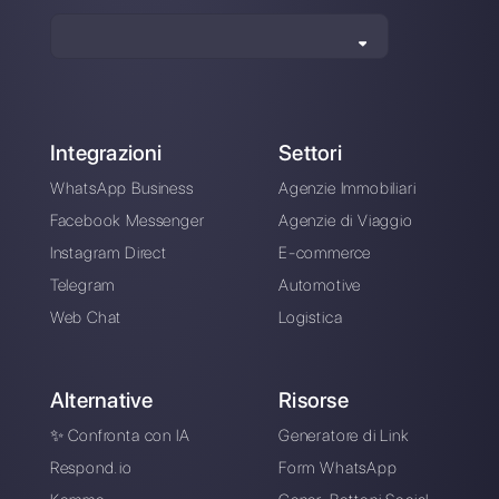
Alan Trovò
Sull’autore: Ciao! Sono Alan e sono il responsabile
marketing a
Callbell
, la prima piattaforma di
comunicazione pensata per aiutare team di vendita e
di supporto a collaborare e comunicare con i clienti
attraverso applicazioni di messaggistica diretta come
WhatsApp, Messenger, Telegram e Instagram Direct
Scegli una lingua