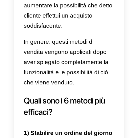
Quali sono i metodi per
chiudere le vendite?
Le modalità di
chiusura delle
vendite
si riferiscono a una parte
del processo di
vendita
in cui,
dopo aver presentato il prodotto 
servizio e chiarito i dubbi esistenti
la trattativa tende a
chiudersi
e il
prospect di
vendita
diventa un
cliente. Pertanto, i metodi di