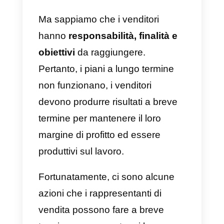
apprendere nuove abilità, tattiche
e strategie per ottenere risultati
migliori. Molti di loro creano
addirittura reti di contatti a cui
vendere nel tempo e devono
tenere presente che tutto questo
sforzo non sarà vano e che darà 
suoi frutti negli anni.
Ma sappiamo che i venditori
hanno
responsabilità, finalità e
obiettivi
da raggiungere.