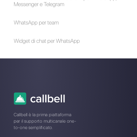
4 Flussi di chatbot
da utilizzare per
ridurre i tempi di
risposta dei clienti