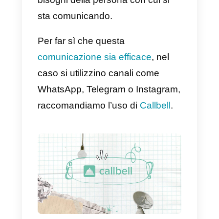
adeguatamente a tutti i clienti.
Questo ti assicura una
preparazione continua ed
esaustiva per tutte le domande
che ti potranno fare.
5) Lavora in modo più
intelligente
Uno dei modi più efficaci per
ridurre lo sforzo e aumentare il
ROI è lavorare in maniera più