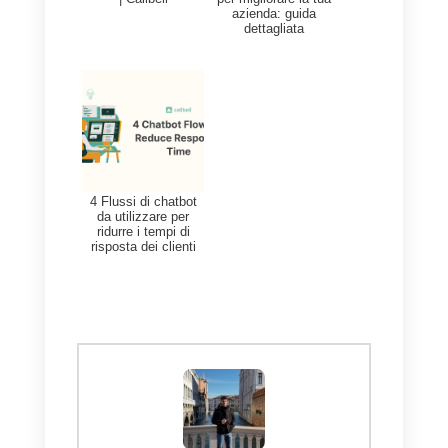
Che cos’è Callbell e perché
ti aiuterà a chiudere più
vendite?
Callbell
è una soluzione di chat
dal vivo che consente alle
aziende di tutte le dimensioni di
creare widget di chat
personalizzabili e di comunicare
con i clienti tramite varie app di
messaggistica. I team di support