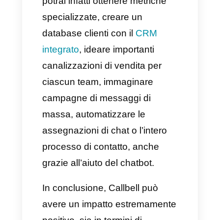
prevendita
, ci stiamo riferendo
alla conoscenza tecnica e
specializzata del prodotto e al
costante supporto al team di
vendita durante tutto il processo
di acquisto. D’altra parte,
quando parliamo di
obiettivi
, ci
riferiamo al team di prevendita,
poiché capace di utilizzare le
sue conoscenze tecniche e
settoriali per sottolineare come il