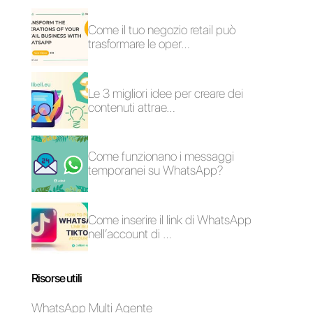
positivo, sia in termini di
prevendite che di vendite. Se
desideri provarlo gratuitamente
per 7 giorni,
fai clic qui.
Empatia nelle
5 motivi per cui la
vendite: perché è
messaggistica
importante e come i
istantanea è più
social network
efficace nella