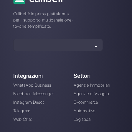
Come utilizzare i
chatbot su Facebook
Messenger per
incrementare il tuo
business [Guida
Passo Passo 2023]
Alan Trovò
Sull’autore: Ciao! Sono Alan e sono il responsabile