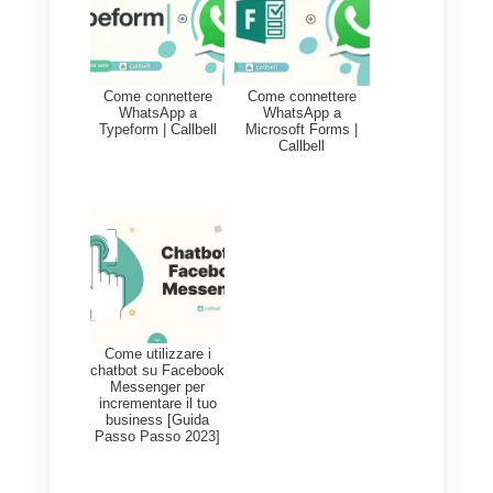
qualcosa e su come premere
quel grilletto per far diventare il
tutto realtà. Inoltre, uno degli
obiettivi principali per questo
team è puntare sull’upsell o
sulle vendite future.
Generalmente, è proprio questo
team a dare la spinta finale a
tutti i clienti per effettuare i loro
acquisti.
Come può Callbell aiutarti in