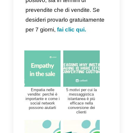
prodotto può
migliorare i
risultati
e aiutare il cliente a
comprendere perfettamente ciò
che sta per acquistare,
concentrandosi principalmente
su come quest’ultimo può avere
un impatto positivo sull’azienda.
Il team di vendita invece, punta
tutto sulle emozioni, sulla voglia
che il cliente ha di acquistare