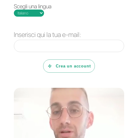
e novità da cui i team di
prevendita, vendita e
assistenza clienti possono
trarre vantaggio al fine di
generare un incremento di
interesse e soddisfazione per i
clienti.
Con la suddetta piattaforma
potrai infatti ottenere metriche
specializzate, creare un
database clienti con il
CRM