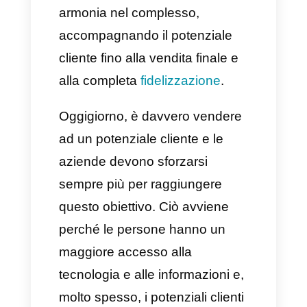
Questi due processi si
supportano a vicenda,
dipendendono l’uno dall’altro.
Non c’è vendita senza
prevendita e non c’è prevendita
senza vendita. È un’equazione
che permette di ritrovare
armonia nel complesso,
accompagnando il potenziale
cliente fino alla vendita finale e