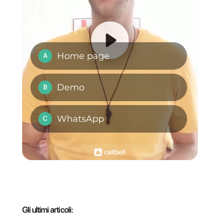
integrato
, ideare importanti
canalizzazioni di vendita per
ciascun team, immaginare
campagne di messaggi di
massa, automatizzare le
assegnazioni di chat o l’intero
processo di contatto, anche
grazie all’aiuto del chatbot.
In conclusione, Callbell può
avere un impatto estremamente