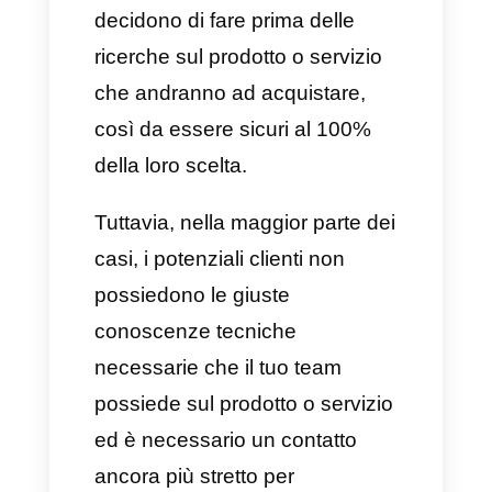
alla completa
fidelizzazione
.
Oggigiorno, è davvero vendere
ad un potenziale cliente e le
aziende devono sforzarsi
sempre più per raggiungere
questo obiettivo. Ciò avviene
perché le persone hanno un
maggiore accesso alla
tecnologia e alle informazioni e,
molto spesso, i potenziali clienti
decidono di fare prima delle