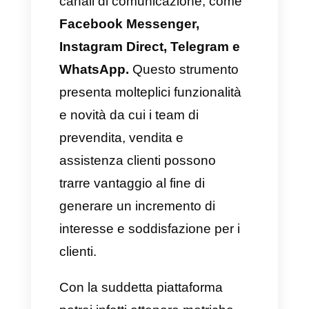
Differenza tra prevendita e
vendita
Sicuramente queste due
squadre possono essere
confuse perché molto simili, ma
il modo per diversificarle
dipende proprio dalle
responsabilità e dagli obiettivi di
ciascun team.
Quando parliamo del
team