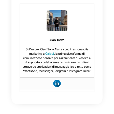
entrambi gli step di prevendita
e vendita?
Callbell
è un’azienda capace di
connettere i clienti con le
aziende attraverso differenti
canali di comunicazione, come
Facebook Messenger,
Instagram Direct, Telegram e
WhatsApp.
Questo strumento
presenta molteplici funzionalità