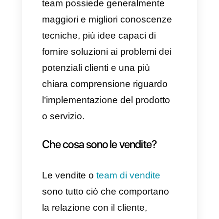
processo.
Che cosa sono le prevendite?
Le prevendite o team di
prevendita
raggruppano tutto
ciò che viene eseguito prima di
chiudere una vendita di un
determinato prodotto o servizio;
ossia, tutti gli sforzi che
un’azienda deve fare per