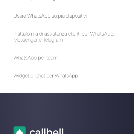
possono aiutarti
conversione dei
clienti
Come connettere
Come connettere
WhatsApp a
WhatsApp a
Typeform | Callbell
Microsoft Forms |
Callbell