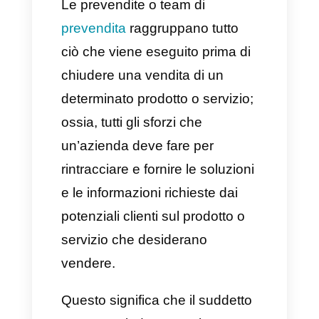
ed è necessario un contatto
ancora più stretto per
convincerli a decidere anche
solo di mettersi in
comunicazione con qualcuno
del team.
In questo articolo desideriamo
spiegare le
differenze tra
prevendita e vendita
e qual è il
ruolo predefinito per ciascuno di
questi team all’interno del