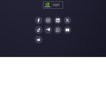
Alan Trovò
Sull'autore:
Ciao! Sono Alan, marketing manager di
Callbell
, la prima piattaforma di comunicazione
progettata per aiutare i team di vendita e supporto a
collaborare e comunicare con i clienti tramite
WhatsApp, Messenger, Telegram e Instagram Direct
Scegli una lingua