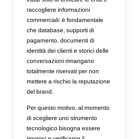
Garantire la
sicurezza dei dati
su WhatsApp Business
deve
essere la priorità numero uno
per le aziende che
centralizzano la comunicazione
su un software omnicanale. Per
una gestione corretta, non si
tratta solo di unificare le chat e
raccogliere informazioni
commerciali: è fondamentale
che database, supporti di