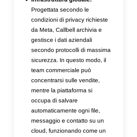
informazioni
, assicurando
che né l’azienda né i suoi
clienti si trovino mai in
situazioni di rischio.
Perché Callbell è la
migliore alternativa per
blindare la sicurezza dei
dati su WhatsApp
Business?
Sul mercato attuale esistono