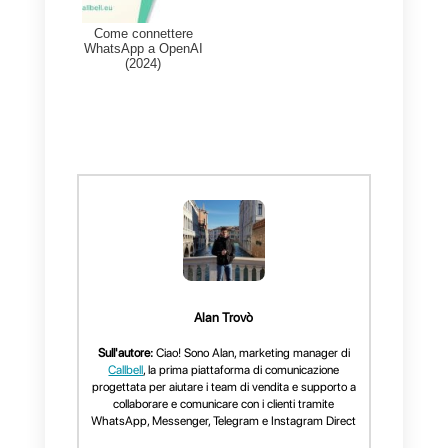
automaticamente ogni file,
messaggio e contatto su un
cloud, funzionando come un
CRM sicuro e protetto.
Conclusione
La
sicurezza dei dati su
WhatsApp Business
non è un
fattore negoziabile. Scegliere il
software sbagliato per
centralizzare le informazioni