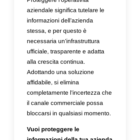
Connessione ufficiale e
sicura:
Essendo un provider
che opera direttamente con la
API Ufficiale di WhatsApp
,
Callbell offre totale tranquillità
operativa mantenendo regole
chiare e lavorando con
crittografia riconosciuta da
Meta
. Così, il rischio di ban o
sospensione della linea non
rappresenta più una minaccia