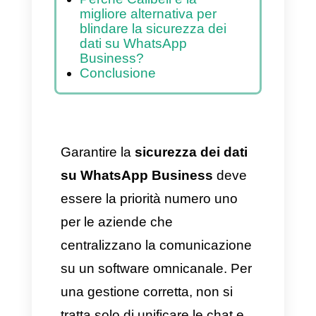
2. Perdita di informazioni
per mancanza di controllo
e disconnessione del
team.
3. Archiviazione e
infrastruttura esposte e
vulnerabili
Perché Callbell è la
migliore alternativa per
blindare la sicurezza dei
dati su WhatsApp
Business?
Conclusione