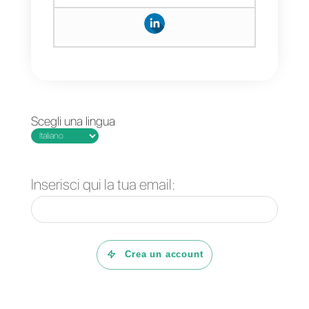
può danneggiare direttamente
l’azienda, portarla a una crisi di
reputazione, aumentare la
perdita di clienti e costringerla
ad affrontare sanzioni legali.
Proteggere l’operatività
aziendale significa tutelare le
informazioni dell’azienda
stessa, e per questo è
necessaria un’infrastruttura