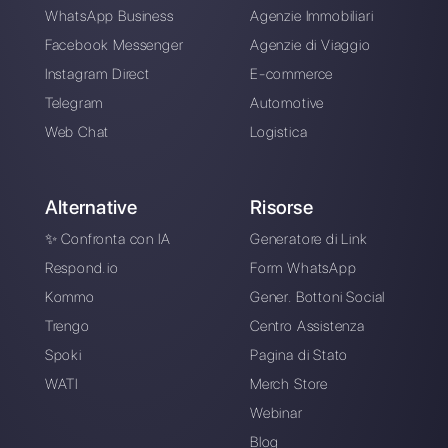
WhatsApp per team:
Piattaforme
come iniziare
WhatsApp multi
agente
Come usare
WhatsApp
WhatsApp per e-
Marketing: migliori
commerce
pratiche