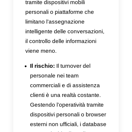
La soluzione:
Per garantire la
sicurezza dei dati su
WhatsApp Business
è
necessario operare
esclusivamente con
tecnologia autorizzata e
supportata da
Meta
: la
API
Ufficiale di WhatsApp
Business
. Una volta
implementato questo
strumento, le conversazioni