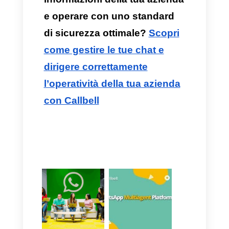
per il business.
Controllo e gestione:
Dal
pannello di Callbell è possibile
definire i ruoli e i rispettivi
permessi di accesso al
database. Inoltre, la
piattaforma consente di
monitorare in tempo reale le
azioni di tutto il team,
bloccando qualsiasi tentativo
di manipolazione impropria