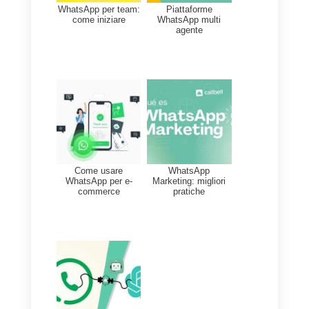
delle informazioni.
Infrastruttura globale:
Progettata secondo le
condizioni di privacy richieste
da Meta, Callbell archivia e
gestisce i dati aziendali
secondo protocolli di massima
sicurezza. In questo modo, il
team commerciale può
concentrarsi sulle vendite,
mentre la piattaforma si
occupa di salvare