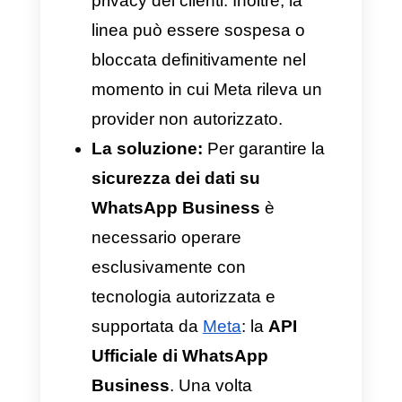
rischio di blocco
immediato
Nel tentativo di collegare più
agenti a una sola linea e su una
stessa piattaforma
,
le aziende
commettono l’errore di affidarsi
a plugin web non ufficiali o ad
applicazioni informali che fanno
promesse irrealistiche.
Il rischio:
Gli strumenti pirata