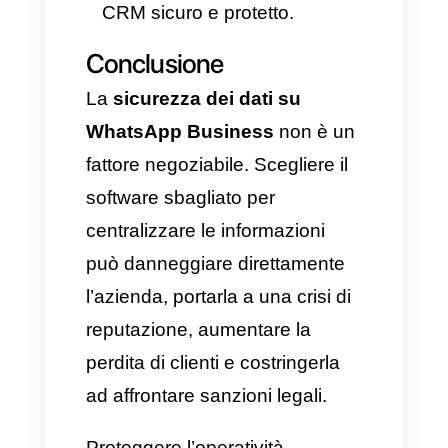
molte soluzioni informali.
Tuttavia, Callbell si afferma
come la
piattaforma multi-
agente leader
e l’alternativa più
affidabile per le aziende che
non vogliono mettere a rischio
la propria reputazione né la
privacy degli utenti. Ecco
alcune ragioni che lo
dimostrano: