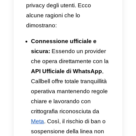
sicurezza, mette a rischio la
stabilità e l’operatività delle
aziende. Con questi sistemi,
dati e registri importanti dei
clienti vengono esposti,
lasciandoli vulnerabili a fughe
di dati e distribuzione non
autorizzata.
La soluzione:
Per una vera
sicurezza dei dati su
WhatsApp Business
, è