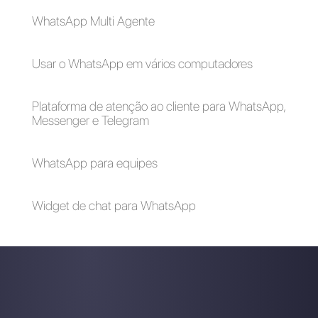
WhatsApp na
OpenAI e ter um
chatbot
automatizado (2024)
Alan Trovò
Sobre o autor: Olá! Eu sou Alan e sou o gerente do
marketing da
Callbell
. a primeira plataforma de
comunicação projetada para ajudar as equipes de
vendas e suporte a colaborar e se comunicar com os