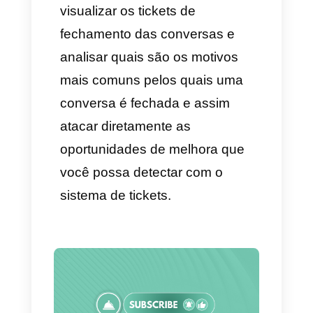
Para fazer isso, você pode
configurá-lo da seguinte
maneira:
1. Vamos para configuração -
gestão de equipes.
2. Depois vamos para
fechamento de conversas.
3. Selecionamos a equipe à
qual queremos criar os tickets