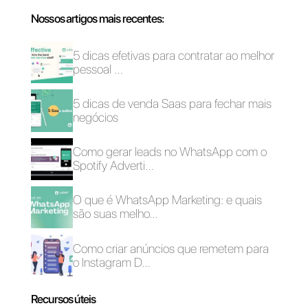
Como funcionam as
Cinco estratégias
categorias dos
para impulsionar o
modelos do
tráfego web usando
WhatsApp?
o WhatsApp
Como conectar o