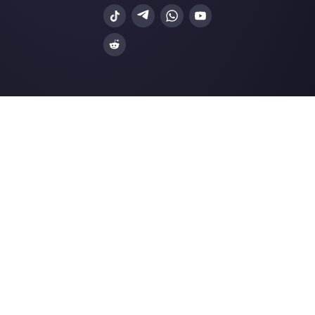
Junte-se à Community
Nossos artigos mais recentes:
5 dicas efetivas para contratar ao m
pessoal …
5 dicas de venda Saas para fechar 
negócios
Como gerar leads no WhatsApp co
Spotify Adverti…