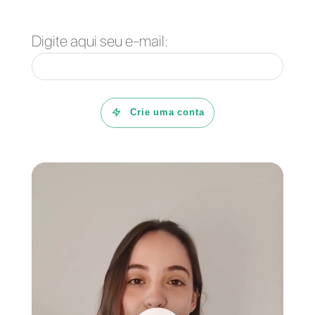
motivos do fechamento das
conversas.
Também poderão automatizar
processos comunicativos,
analisar estatísticas chaves da
equipe, analisar o desempenho
da equipe ou até enviar
campanhas de marketing. Tudo
isso com uma ferramenta
amigável e criada para equipes
de venda e suporte.