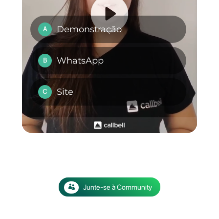
Crie sua conta gratuita agora e
teste 7 dias grátis.
WhatsApp Web em
Como partilhar a
4 ecrãs
localização por
WhatsApp?