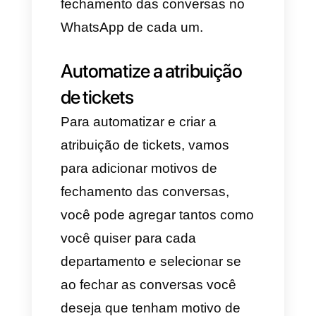
conversas, dessa forma
conseguimos que nas
diferentes áreas exista um bom
controle dos fechamentos onde
você possa visualizar gráficos
por tickets de fechamento.
Para criar equipes, seguimos
esses passos:
1. Vamos à configuração na
nossa
conta da Callbell.