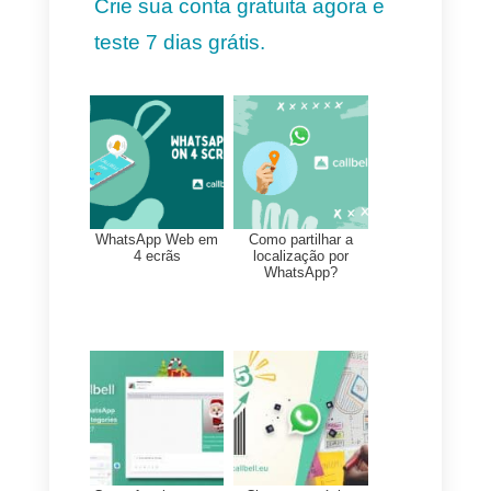
diferente ou o mesmo, o agente
poderá eleger outro motivo do
fechamento, depois isso se
plasmará nas estatísticas da
Callbell onde você poderá
visualizar os tickets de
fechamento das conversas e
analisar quais são os motivos
mais comuns pelos quais uma
conversa é fechada e assim
atacar diretamente as