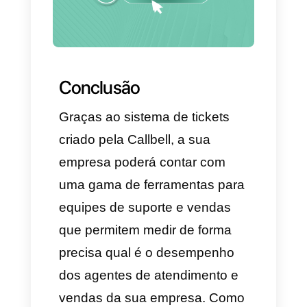
ou motivos de fechamento.
4. Elegemos se o motivo de
fechamento deve ser
obrigatório, opcional ou
desativado.
5. Criamos os motivos, como
por exemplo, (Ortodontia,
limpeza dental, reclamação por
"X" serviço, compra de
escovas)