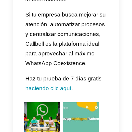
herramientas externas.
Flexibilidad
La atención puede realizarse
desde la app del teléfono, la
plataforma web de Callbell o la
app móvil de Callbell (iOS y
Android).
Cómo activar WhatsApp
Coexistence en Callbell