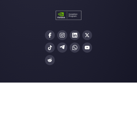
Únete a la
Community
Nuestros últimos artículos:
5 razones por las que la mensajería