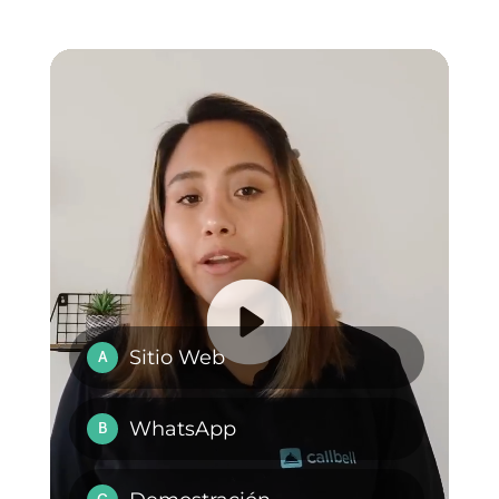
Si tu empresa busca mejorar su
atención, automatizar procesos
y centralizar comunicaciones,
Callbell es la plataforma ideal
para aprovechar al máximo
WhatsApp Coexistence.
Haz tu prueba de 7 días gratis
haciendo clic aquí
.