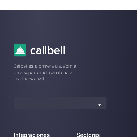
Alan Trovò
Sobre el autor: ¡Hola! Soy Alan y soy el gerente del
marketing en
Callbell
, la primera plataforma de
comunicación diseñada para ayudar a los equipos de
ventas y soporte a colaborar y comunicarse con los
clientes a través de aplicaciones de mensajería directa
como WhatsApp, Messenger, Telegram y Instagram
Direct