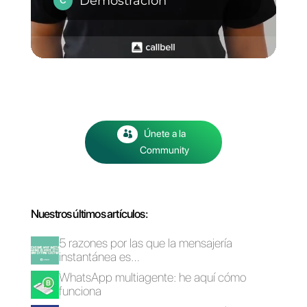
WhatsApp para
Plataformas por
equipos: cómo
WhatsApp multi-
comenzar
agente
Cómo utilizar
WhatsApp
WhatsApp para e-
Marketing: cuáles
commerce
son sus mejores
prácticas?