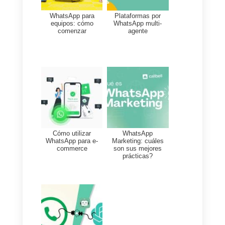
1. Entra a tu cuenta de
Callbell
2. Dirígete a Configuración →
Canales → WhatsApp API
Cloud
3. Conecta tu cuenta
mediante la Cloud API oficial
4. Completa el proceso