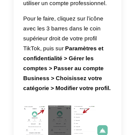
votre connexion WhatsApp à
votre compte TikTok.
1) Une gestion plus organisée
des messages.
2) Vous pouvez inclure des
étiquettes d’information à chaque
client en utilisant
Callbell.
3) Recevez des
statistiques sur
tous vos messages.