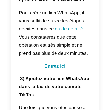
TikTok personnel en compte
professionnel
Pour ajouter des liens autres
qu’
Instagram
et
YouTube
à votre
compte
TikTok
, vous devrez
utiliser un compte professionnel.
Pour le faire, cliquez sur l’icône
avec les 3 barres dans le coin
supérieur droit de votre profil
TikTok, puis sur
Paramètres et