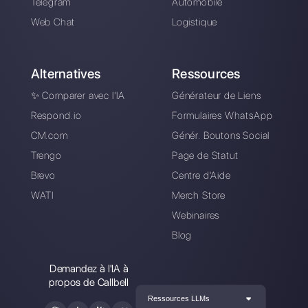
4 Flux de chatbots
qui vous pouvez
utiliser pour réduire
le temps de réponse
des clients
Alan Trovò
A propos de l’auteur: Bonjour! Je suis Alan et je suis le
responsable du marketing chez
Callbell
, la première
plate-forme de communication conçue pour aider les