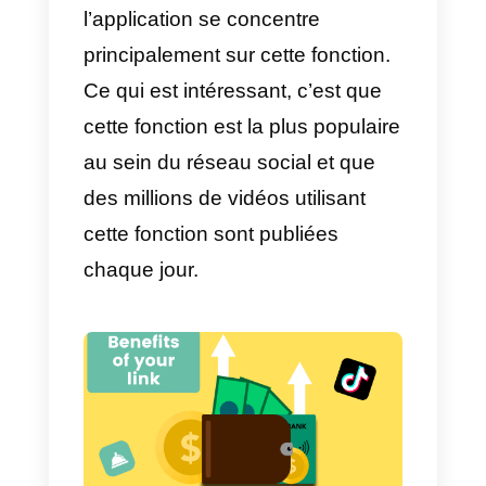
Cette application vous permet de
réaliser des vidéos de 3 à 15
secondes ou, si vous le
souhaitez, de les prolonger
jusqu’à 60 secondes.
Cette application
est née en
2016
; cependant, c’est en 2018
qu’elle a commencé à gagner en
popularité
. Ceci est
principalement dû au fait que la
plateforme est active dans plus