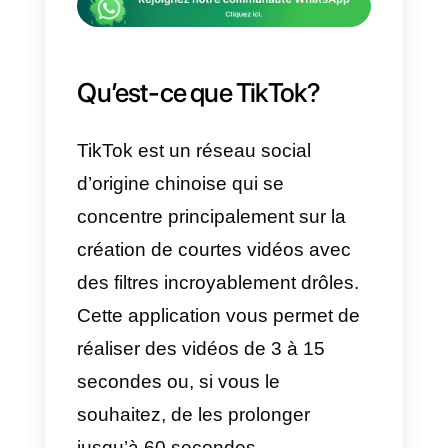
requêtes, accordant ainsi plus de
prestige à des applications telles
que
WhatsApp
.
C’est pour cette raison que, dans
cet article, nous allons vous
expliquer
comment insérer un
lien WhatsApp dans un compt
TikTok
et quel
outil
vous pouvez
utiliser pour
gérer efficacement
les messages.