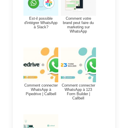
Il y a un outil qui peut vous aider 
améliorer et à faciliter vos ventes
sur TikTok. Cet outil vous permet
de contrôler les messages qui
arrivent sur votre compte
via
WhatsApp
. En redirigeant les
messages de TikTok vers
WhatsApp,
il peut encore être
difficile de les gérer. Pour cette
raison,
Callbell
, qui s’intègre à
WhatsApp, interceptera chacun