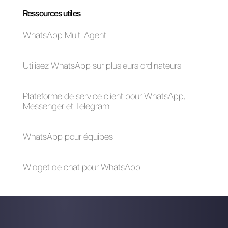
TikTok?
Est-il possible
Comment votre
d'intégrer WhatsApp
brand peut faire du
à Slack?
marketing sur
WhatsApp