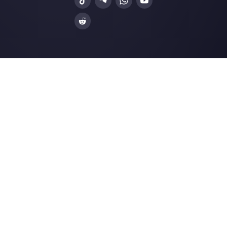
Créez un compte
Nos derniers articles:
Comment utiliser le même numéro
WhatsApp pour les chaînes de mag
Comment déployer de manière
automatisée les chats WhatsApp,
Facebook Messenger, Instagram Dire
…