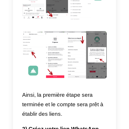
4)
Chat multi-agents sur
WhatsApp.
Comment ajouter un lien
WhatsApp à TikTok?
Pour ajouter le lien
WhatsApp
à
votre compte
TikTok
, il suffit de
suivre ces étapes simples:
1) Convertissez votre compte