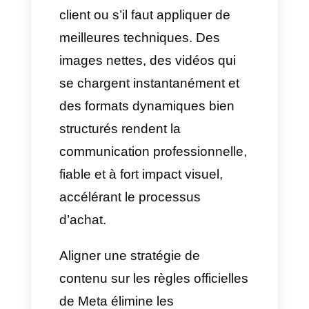
lourd, vous pouvez
le
compresser
ou
le diviser
en
plusieurs fichiers pour garantir
que l’utilisateur final puisse le
recevoir correctement.
Recommandations pour
les statuts selon les
formats sur l’API
WhatsApp
Les statuts sont devenus l’un