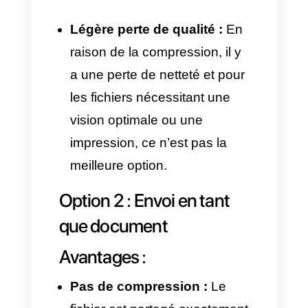
Catalogue
1080 × 1080
produits
px
MP4 (Codec
Vidéo
H.264 +