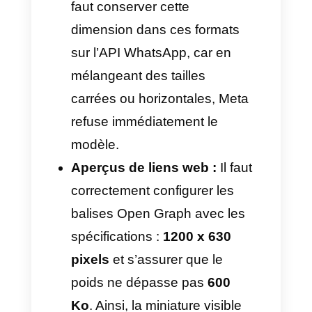
Photo de profil :
Cette image
est la première impression de
la marque. Le standard
optimal est de
1080 × 1080
pixels au format JPEG ou
PNG. À noter : cette image est
automatiquement recadrée en
cercle, il faut donc s’assurer
que le logo ou l’élément
principal soit bien visible et
centré.