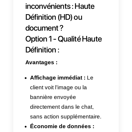
1080 × 1080
Photo de
px
profil
(PNG/JPEG)
Image
1600 × 1052