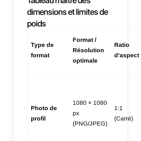
Notes vidéo :
Leur aspect est
circulaire avec un
ratio 1:1
et
leur durée maximale est de
60
secondes
. Cette option est
idéale pour envoyer des
messages de conseil brefs ou
des remerciements d’achat.
Elles se lisent
automatiquement dans le
chat, transmettant naturel et
confiance, car elles sont