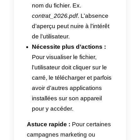
Avantages et
inconvénients : Haute
Définition (HD) ou
document ?
Option 1 - Qualité Haute
Définition :
Avantages :
Affichage immédiat :
Le
client voit l’image ou la