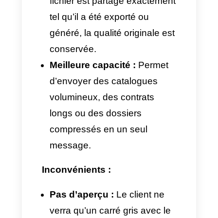
AAC)
PDF, ZIP,
Documents
XLS, MP4