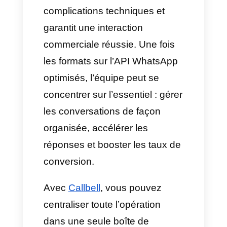
des moyens les plus efficaces
d’atteindre le public, permettant
désormais des vidéos jusqu’à
90 secondes
. Cependant,
l’interface de l’application peut
masquer des informations si
vous n’appliquez pas les
bonnes dimensions dans les
formats de l’API WhatsApp :
Dimensions :
1080 × 1920
pixels (format vertical 9:16).