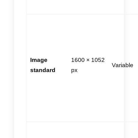
enregistrées directement
depuis l’application.
Stickers :
Utilisés
stratégiquement, les stickers
favorisent la mémorisation de
la marque et peuvent être
sauvegardés par les
utilisateurs dans leur
bibliothèque. Les exigences
sont : taille
512 × 512 pixels
au format
.WebP
. Les stickers