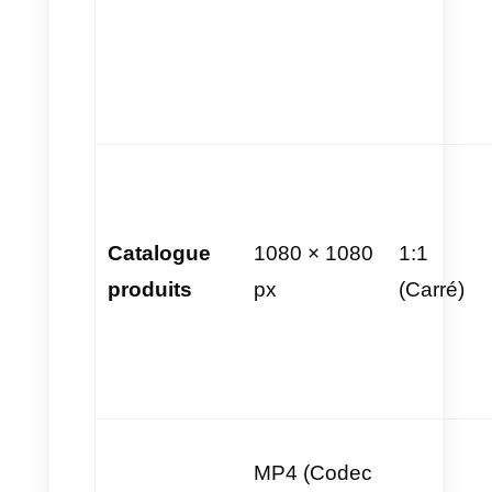
statiques sont limités à
100
Ko
et les animés à
500 Ko
.
Messages audio :
Pour
envoyer des notes vocales
préenregistrées en masse ou
des réponses automatisées,
l’API prend en charge les
formats
MP3, AAC, WAV et
M4A
. Il est conseillé
d’envoyer des audios courts
et concis pour augmenter la