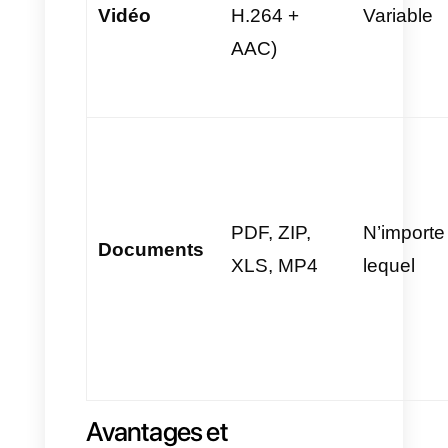
rétention et l’intérêt du client.
Tableau maître des
dimensions et limites de
poids
Format /
Type de
Résolution
format
optimale