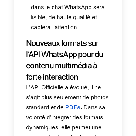
Carrousel interactif :
Cette
option transforme la
présentation des produits en
un format défilable qui
n’encombre pas la
conversation avec des
images isolées, car jusqu’à 10
éléments peuvent être
regroupés. Chaque carte doit
mesurer
1125 × 600 pixels
avec un ratio fixe de
1,91:1
. Il