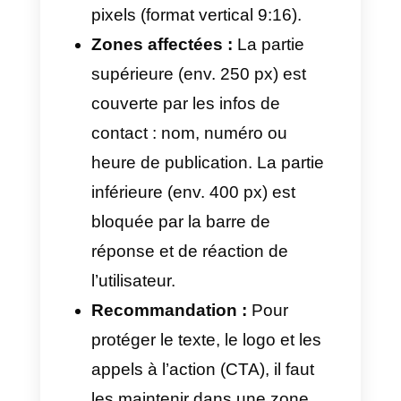
conservée.
Meilleure capacité :
Permet
d’envoyer des catalogues
volumineux, des contrats
longs ou des dossiers
compressés en un seul
message.
Inconvénients :
Pas d’aperçu :
Le client ne
verra qu’un carré gris avec le