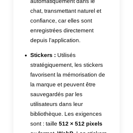
pixels
et s’assurer que le
poids ne dépasse pas
600
Ko
. Ainsi, la miniature visible
dans le chat WhatsApp sera
lisible, de haute qualité et
captera l’attention.
Nouveaux formats sur
l’API WhatsApp pour du
contenu multimédia à
forte interaction