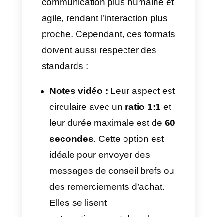
faut conserver cette
dimension dans ces formats
sur l’API WhatsApp, car en
mélangeant des tailles
carrées ou horizontales, Meta
refuse immédiatement le
modèle.
Aperçus de liens web :
Il faut
correctement configurer les
balises Open Graph avec les
spécifications :
1200 x 630