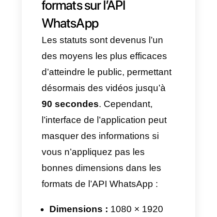
vision optimale ou une
impression, ce n’est pas la
meilleure option.
Option 2 : Envoi en tant
que document
Avantages :
Pas de compression :
Le
fichier est partagé exactement
tel qu’il a été exporté ou
généré, la qualité originale est