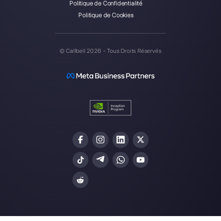
Callbell est la première
plateforme pour le support
multicanal one-to-one simplifié.
Intégrations
Secteurs
WhatsApp Business
Agences Immobili
Facebook Messenger
Agences de Voya
Instagram Direct
E-commerce
Telegram
Automobile