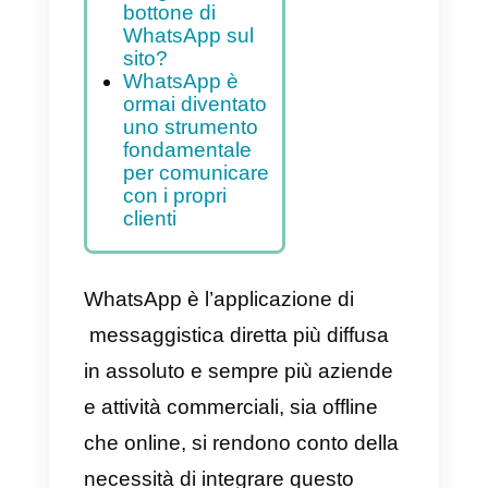
Indice
Come si integra
WhatsApp su un
sito web?
Quali sono le
modalità per
integrare un
bottone di
WhatsApp sul
sito?
WhatsApp è
ormai diventato
uno strumento
fondamentale
per comunicare
con i propri