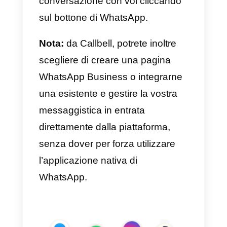
maniera simile ad altre soluzioni
di supporto tramite Live Chat che
spesso troviamo nel web.
Questo permetterà ai visitatori del
vostro sito web di poter
avviare
una conversazione
semplicemente con un click
,
convogliando tutto il traffico
generato nei canali di
messaggistica istantanea che