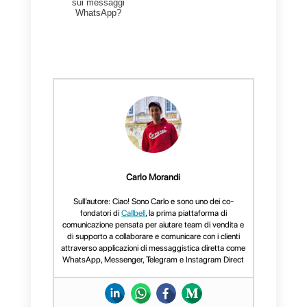
Per qualsiasi domanda o richiest
di supporto, puoi contattarci
all’indirizzo:
support@callbell.eu
scriverci in