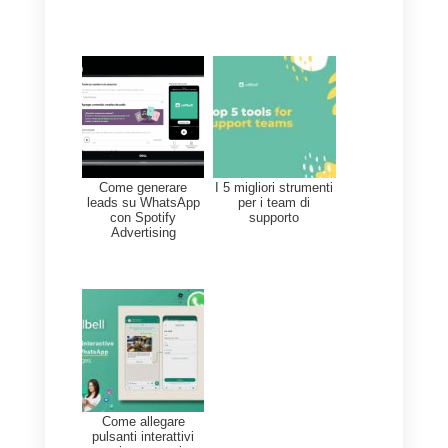
canale è un’opportunità per
fornire
un’esperienza unica alla
nostra clientela
, sia online che
offline.
Inizia oggi a utilizzare WhatsApp
per comunicare con i tuoi clienti
grazie a Callbell,
crea un account
gratuito da qui!
Integra WhatsApp sul tuo sito