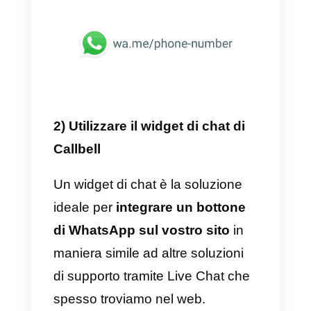
link personalizzato ad
un’immagine, un bottone o una
call-to-action qualsiasi per far
aprire WhatsApp ai vostri
visitatori.
Per creare il vostro link
personalizzato basterà inserire il
vostro numero di telefono al
seguente link:
https://api.whatsapp.com/send?