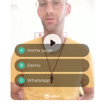
WhatsApp con un
plugin?
Come è possibile
aggiungere
WhatsApp sul
proprio sito web?
Posso integrare
WhatsApp su un
sito WordPress o
Wix?