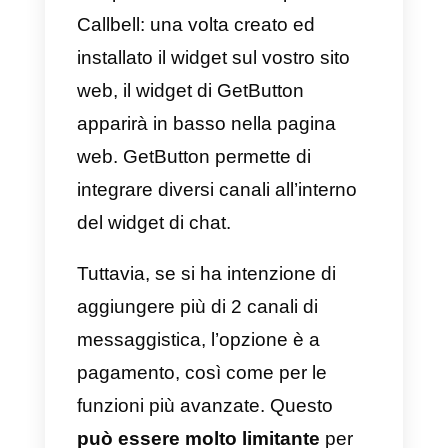
le tipologie di device.
Fatto ciò, il widget apparirà nel
margine inferiore delle pagine del
vostro sito web (con opzione a
destra o sinistra dello schermo) e
darà la possibilità al vostro
pubblico di iniziare una
conversazione con voi cliccando
sul bottone di WhatsApp.
Nota:
da Callbell, potrete inoltre