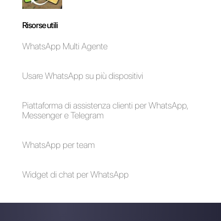
Come generare
I 5 migliori strumenti
leads su WhatsApp
per i team di
con Spotify
supporto
Advertising
Come allegare
pulsanti interattivi