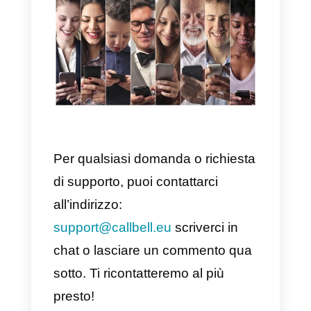
aggiungere più di 2 canali di
messaggistica, l’opzione è a
pagamento, così come per le
funzioni più avanzate. Questo
può essere molto limitante
per
tutte le aziende che possiedono
diversi canali di comunicazione,
come WhatsApp, Messenger o
Telegram.
Inoltre,
non è possibile
visualizzare un’anteprima
del