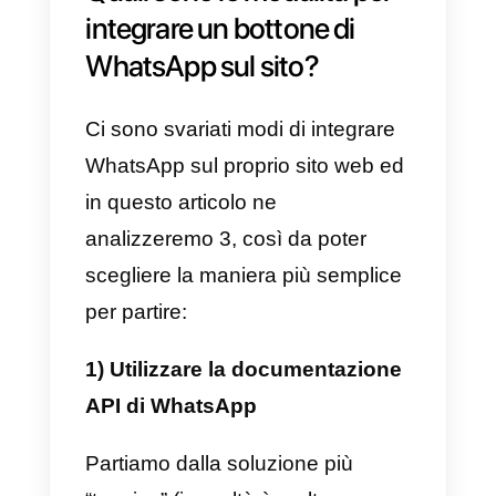
aprire una nuova chat
sull’applicazione direttamente
nella schermata della vostra
pagina di
WhatsApp Business
o,
se non ne avete una, sul vostro
numero di telefono già compilato.
In questo modo, l’utente non
dovrà fare nulla se non iniziare la
conversazione (l’utente vi fornisc
con questa azione il suo opt-in).