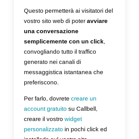
phone=
Se il vostro numero è, per
esempio, 3456789715 e il vostro
prefisso nazionale +39, il vostro
link sarà:
https://api.whatsapp.com/send?
phone=
393456789715
N.B.:
ricordatevi solo di rimuover
il + che trovate prima del prefisso