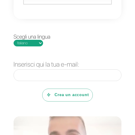
chat o lasciare un commento qua
sotto. Ti ricontatteremo al più
presto!
Domande Frequenti
È possibile
aggiungere un
widget di chat di