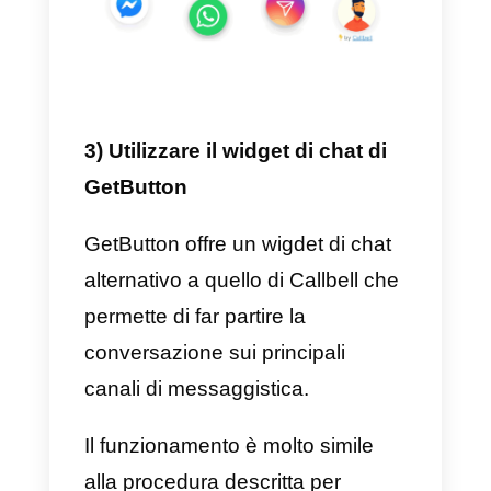
preferiscono.
Per farlo, dovrete
creare un
account gratuito
su Callbell,
creare il vostro
widget
personalizzato
in pochi click ed
installarlo sul vostro sito
attraverso WordPress o Google
Tag Manager. Puoi impostare il
widget in modo che venga
visualizzato
sia da desktop che
da mobile
, oppure da entrambe