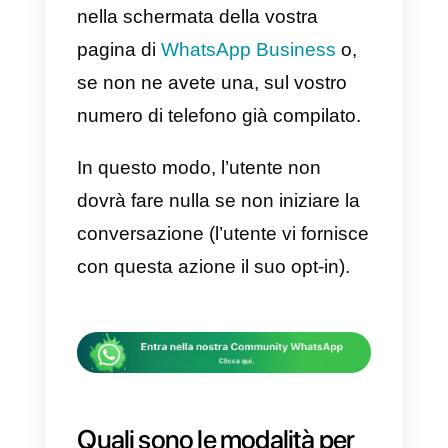
su un sito web?
La funzione che permette di
integrare in pochi click WhatsApp
sul proprio sito si chiama
“click-
to-chat”
o, tradotto, “clicca per
chattare”.
Grazie a questa feature, che
sfrutta
le API di WhatsApp
, il
visitatore del vostro sito web potr