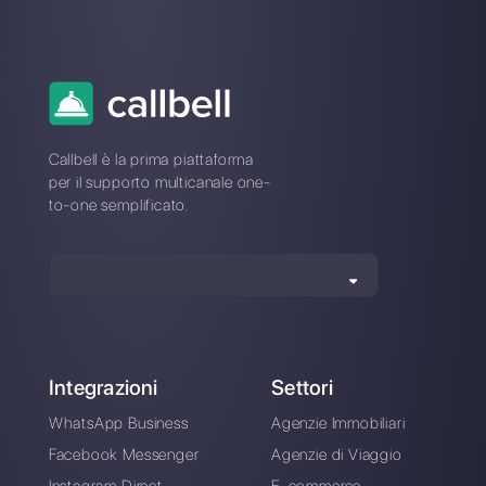
sui messaggi
WhatsApp?
Carlo Morandi
Sull’autore: Ciao! Sono Carlo e sono uno dei co-
fondatori di
Callbell
, la prima piattaforma di
comunicazione pensata per aiutare team di vendita e
di supporto a collaborare e comunicare con i clienti