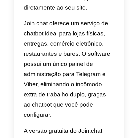
O
WidgetWhats
é um plugin
específico para o WhatsApp; não
é possível escolher diferentes
canais, como no Callbell ou no
Whatshelp.
Esta ferramenta permite que voc
configure diferentes agentes n
widget
que podem ser
contatados em diferentes