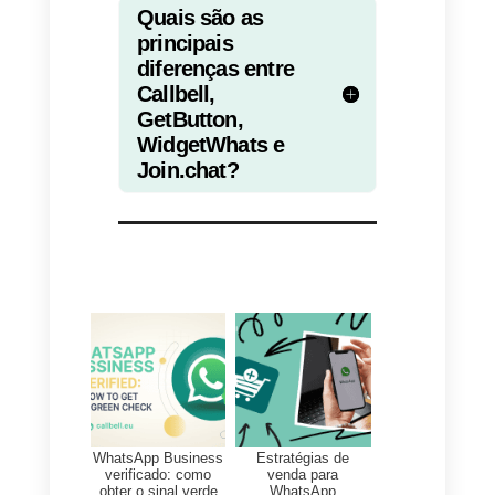
aparecer no seu site.
Não esqueça que o visitante é
usuário de um computador, o
ícone do WhatsApp vai abrir o
WhatsApp Web: se o visitante já
tiver configurado o WhatsApp
Web, ele vai poder enviar
mensagens imediatamente;
senão, ele deve primeiro acessa
a versão do WhatsApp Web
escaneando o código QR que