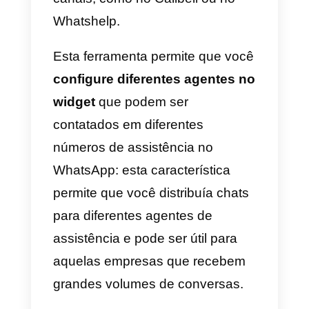
apenas para deixar mensagens
na página), Viber, WeChat e
outros aplicativos famosos na
Rússia (onde foi provavelmente
desenvolvido).
Mesmo que o plugin funcione
normalmente, o GetButton
não
disponibiliza nenhum tipo de
assistência
e agora parece não
ser possível entrar em contato