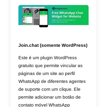
widget, você vai ter que criar um
novo e, então, desinstalar e
reconfigurar o plugin do zero.
WidgetWhats