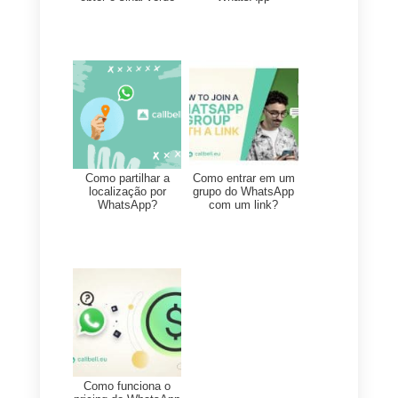
aparece quando a página é
aberta.
O nosso CRM
vai recolher todos
os chats recebidos através do
widget da Callbell, tornando
possível uma gestão estruturada
das conversas. No interior da
Callbell vais poder convidar uma
equipa responsável pela venda
ou apoio ao cliente que se