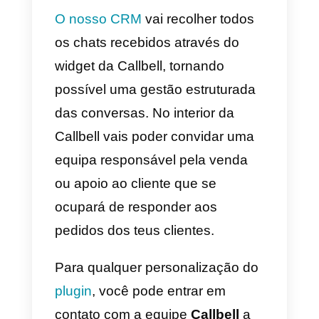
ao chatbot que você pode
configurar.
A versão gratuita do Join.chat
permite que você agende seu
botão WhatsApp e crie
mensagens iniciais de
conversação
. Com a atualizaçã
para a versão premium, você
pode adicionar mais canais de
contato (tais como Telegram,
Facebook Messenger, FaceTime