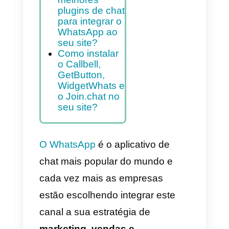
clique.
Índice
Quais são os
melhores
plugins de chat
para integrar o
WhatsApp ao
seu site?
Como instalar
o Callbell,
GetButton,
WidgetWhats e
o Join.chat no