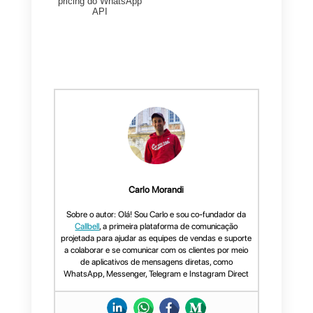
ocupará de responder aos
pedidos dos teus clientes.
Para qualquer personalização do
plugin
, você pode entrar em
contato com a equipe
Callbell
a
qualquer momento: Nós vamos
fazer tudo que é possível para
ajudar você a configurar seu
widget e imediatamente começar
a trocar mensagens com seus
clientes.