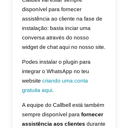
ícone do
widget
(inclusive com
um gif animado) e torná-lo visível
tanto em computadores como e
telemóveis.
O Callbell é também o primeiro
widget que permite a integração
ao Instagram e encoraja o
contato via Instagram Direct: se
você quer sabe mais,
recomendamos a leitura
deste