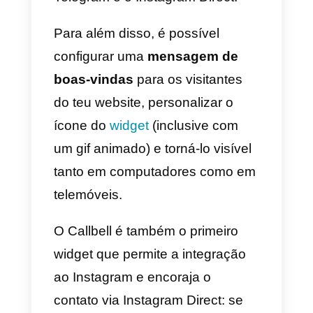
(WordPress, Wix, PrestaShop,
Magento, etc).
Os três plugins que nós
escolheremos são o Callbell,
GetButton e WidgetWhats. Vamo
ver quais são as vantagens e
desvantagens dessas
ferramentas.
Vamos começar com o nosso
plugin:
Callbell