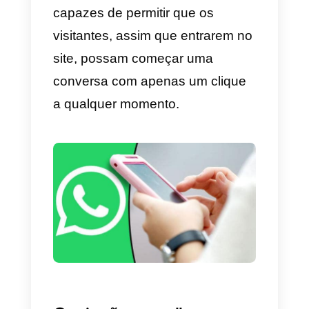
analisamos como integrar o
WhatsApp em um site usando u
link personalizado que pode ser
usando em qualquer elemento d
site (seja um texto, uma imagem
ou qualquer outra chamada para
ação).
Nesta nova publicação, nós
iremos focar nos
3 dos plugins
de chat mais populares
capazes de permitir que os