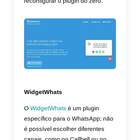
se querem integrar.
Também neste caso é possível
integrar outras aplicações de
mensagens para além do
WhatsApp. Porém, a integração
de mais de 2 canais comporta
o
pagamento de uma subscrição
anual.
O GetButton permite que você
integre o Messenger (mas