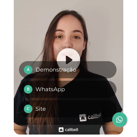
No caso de qualquer dúvida ou
solicitação para assistência, voc
pode entrar em contato via:
support@callbell.eu
, nos contate
no chat ou deixe um comentário
abaixo. Nós vamos responder
assim que possível!
Perguntas Frequentes