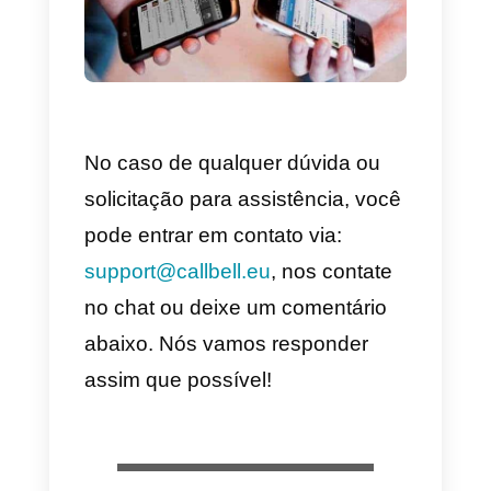
Como instalar o Callbell,
GetButton, WidgetWhats 
o Join.chat no seu site?
Instalar o WhatsApp no seu site 
muito fácil
graças a estes três
plugins. Tanto o Callbell quanto o
Gete o WidgetWhats fornece, no
fim do processo de configuração,
um script que deve ser instalado