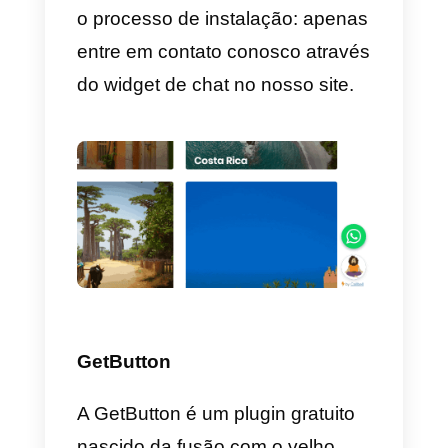
artigo
Assim vais poder canalizar todo 
tráfego gerado no teu website no
canais de mensagens mais
utilizados pelo teu público-alvo
e estabelecer com ele uma
relação informal de longa
duração.
A instalação é muito simples mas
se tiveres dúvidas, a equipa da