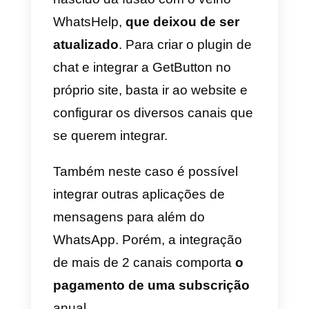
Callbell vai estar sempre
disponível para fornecer
assistência ao cliente na fase de
instalação: basta inciar uma
conversa através do nosso
widget de chat aqui no nosso site
Podes instalar o plugin para
integrar o WhatsApp no teu
website
criando uma conta
gratuita aqui
.