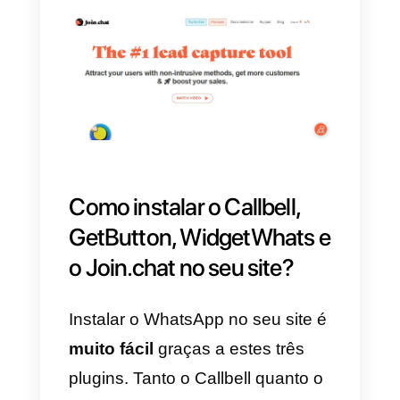
WidgetWhats, mudando a cor
das conversas e até mesmo
integrar ao Pixel do Facebook
para executar atividades de
retargeting nos visitantes que
clicarem no chat. O WidgetWhats
se integra com os CMSs mais
populares incluindo WordPress,
Magento e Shopify.