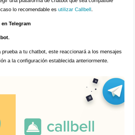
tbot es un programa que se encarga de ent
as. Este tipo de herramientas son comúnme
as para atender de forma automática a sus 
 para implementar un chatbot en
un chatbot en Telegram es todo un reto, los
 ser un poco complicados. Sin embargo, aq
 a seguir con la mejor herramienta para act
ram
de forma sencilla:
ero debemos visualizar el uso de nuestro c