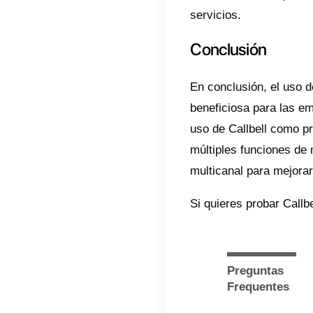
Cuále
para 
Una bue
bien t
muy im