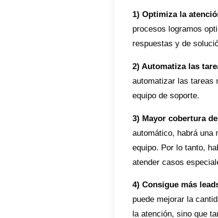
Es mom
de los 