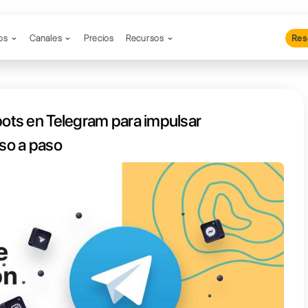
Productos
Canales
Precios
Re
tilizar chatbots en Telegram par
egocio: guía paso a paso