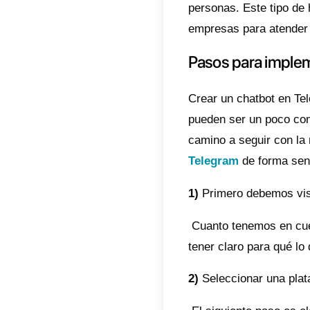
Al igu
adapta
persona
Telegr
tipo de
En est
WhatsA
la mejo
¿Qué 