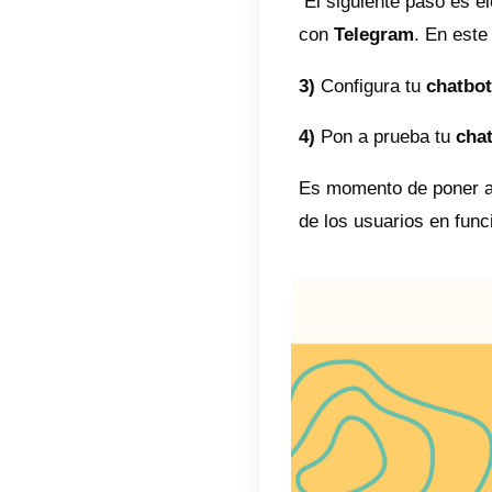
Un cha
person
empres
Pasos
Crear 
pueden
camino
Teleg
1)
Prim