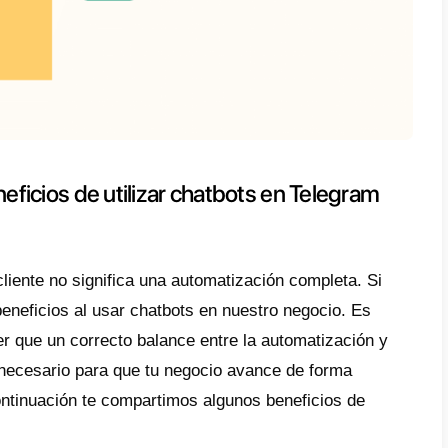
 tenemos en cuenta el uso de un chatbot e
claro para qué lo queremos usar.
ccionar una plataforma de chatbot
compati
uiente paso es elegir una plataforma de cha
legram
. En este caso lo recomendable es
u
igura tu
chatbot en Telegram
a prueba tu
chatbot.