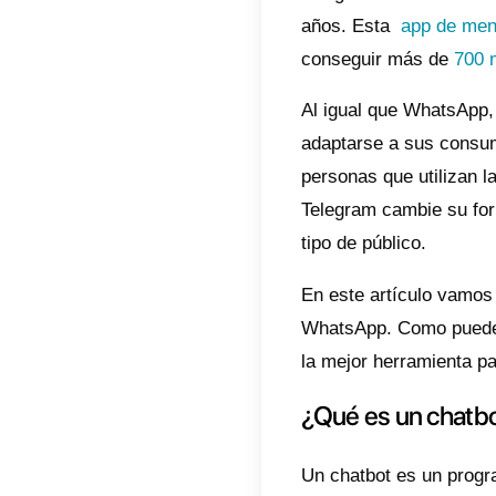
Indic
¿Qu
Pas
en 
Cuá
cha
Con
Telegr
años.
conseg