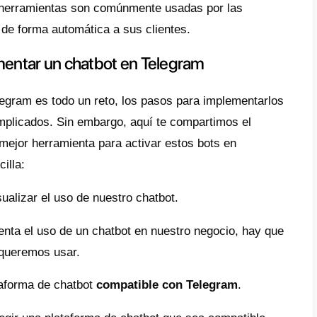
al que WhatsApp, esta app ha ido creciendo
rse a sus consumidores. Esto incluye emp
s que utilizan la app para el ocio, entre ot
am cambie su forma de ver el negocio y cree
 público.
e artículo vamos a hablar sobre las ventaja
pp. Como puedes aplicarlos y configurarlo
r herramienta para aplicarlos.
es un chatbot y cómo funciona?