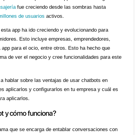
e
é es un chatbot y cómo funciona?
os para implementar un chatbot
Telegram
les son los beneficios de utilizar
tbots en Telegram para tu negocio
clusión
am ha sido un competidor fuerte para What
 Esta
app de mensajería
fue creciendo desd
uir más de
700 millones de usuarios
activo