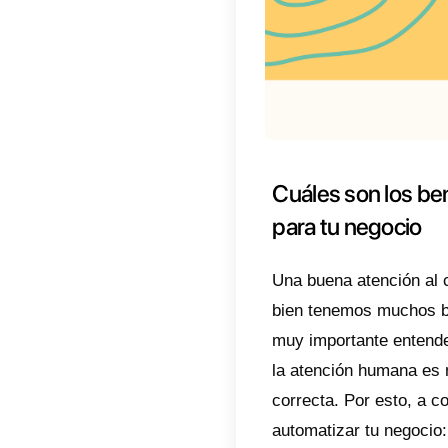
Cuanto
tener 
2)
Sele
El sig
con
Te
3)
Conf
4)
Pon 