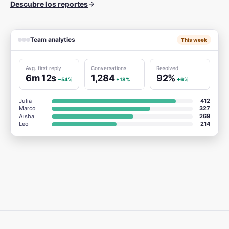
Descubre los reportes
Team analytics
This week
Avg. first reply
Conversations
Resolved
6m 12s
1,284
92%
−54%
+18%
+6%
Julia
412
Marco
327
Aisha
269
Leo
214