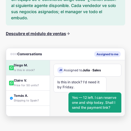
al siguiente agente disponible. Cada vendedor ve solo
sus negocios asignados; el manager ve todo el
embudo.
Descubre el módulo de ventas
Conversations
Assigned to me
Diego M.
Assigned to
Julia · Sales
Is this in stock?
JR
Claire V.
Is this in stock? I'd need it
Price for 50 units?
by Friday.
Tomás A.
Yes — 12 left. I can reserve
Shipping to Spain?
one and ship today. Shall I
send the payment link?