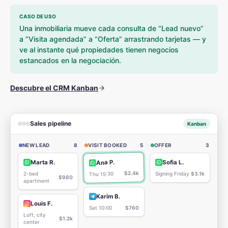
CASO DE USO
Una inmobiliaria mueve cada consulta de “Lead nuevo”
a “Visita agendada” a “Oferta” arrastrando tarjetas — y
ve al instante qué propiedades tienen negocios
estancados en la negociación.
Descubre el CRM Kanban
Sales pipeline
Kanban
NEW LEAD
8
VISIT BOOKED
5
OFFER
3
Ana P.
Marta R.
Sofia L.
$2.4k
2-bed
Signing Friday
$3.1k
Thu 15:30
$980
apartment
Karim B.
Louis F.
Sat 10:00
$760
Loft, city
$1.2k
center