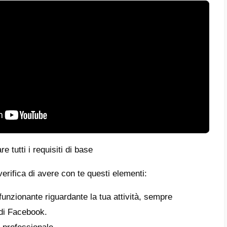
book?
di comprendere e imparare come verificare l
ale capire il motivo per cui molte richieste 
on si può risolvere un problema senza capi
 soluzione proviene proprio dalla conoscenza 
 perché la nostra richiesta è stata respinta?
enti non validi o obsoleti.
me dell’azienda nel BM non corrisponde a qu
enti ufficiali.