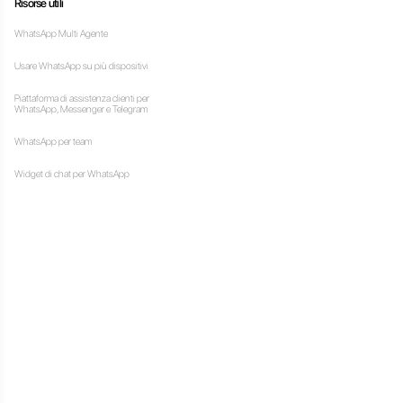
emo questo dubbio.
Gli ultimi artic
la tua attività senza avere
cebook?
 fondamentale per accedere
la connessione all’API di
è utile per i seguenti