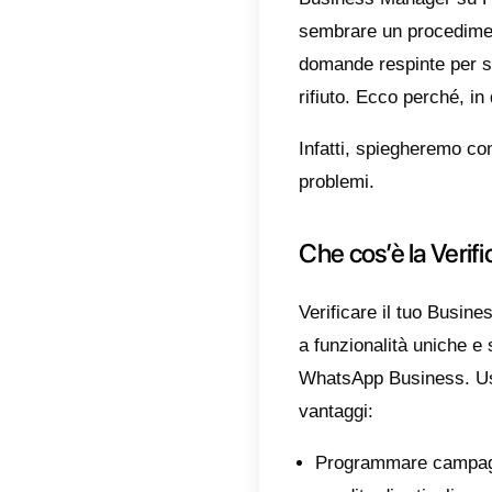
Che
Per
Gui
di 
Qua
Che
Man
Con
Molte i
Busine
sembra
domand