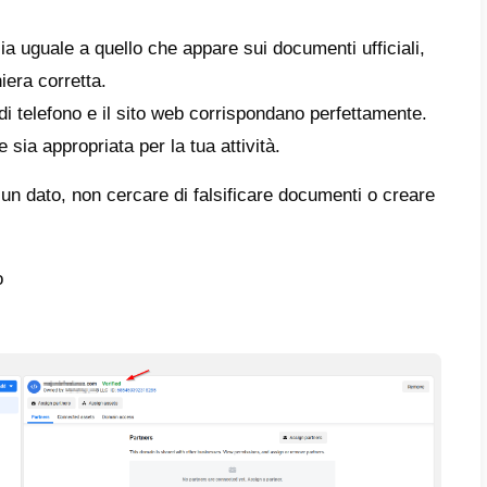
curati di soddisfare tutti i requisiti di base
i avviare l’app, verifica di avere con te que