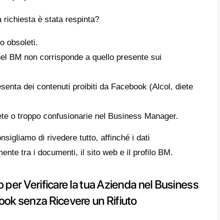
rammare campagne pubblicitarie limitate (c
ta di articoli o servizi moderatamente viet
ò).
izzare funzionalità avanzate come WhatsApp
ping.
tare la fidelizzazione e la trasparenza per i
na verifica aziendale approvata, le funzioni e
terno di Meta Business Manager saranno sem
 ci sono così tanti rifiuti per la ve