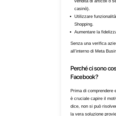
rifiuto
Infatti
proble
Che c
Verifi
a funzi
WhatsA
vantagg