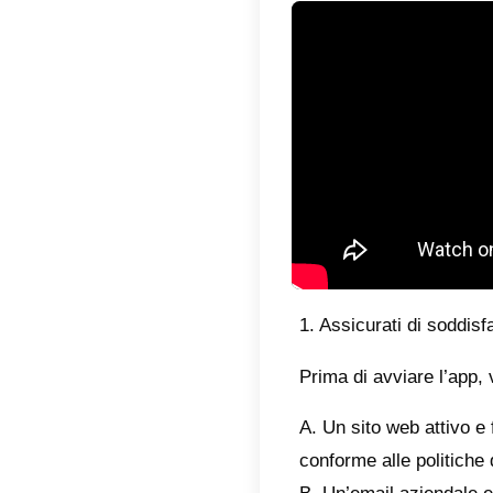
Face
Prima 
è cruci
dice, n
la vera
Quindi,
Docum
Il no
docum