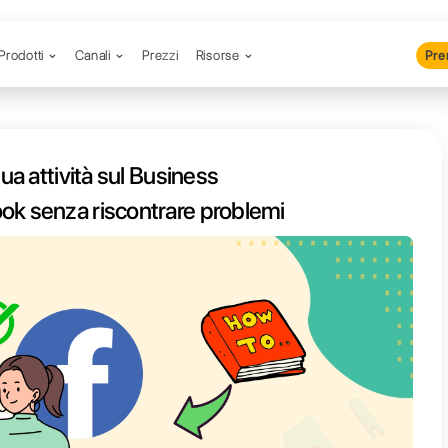
Prodotti
Canali
Prezzi
R
erificare la tua attività sul Busine
Manager di Facebook senza riscontra