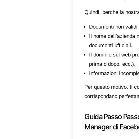
Prog
vendi
casin
Util
Shop
Aumen
Senza u
all’in
Perché