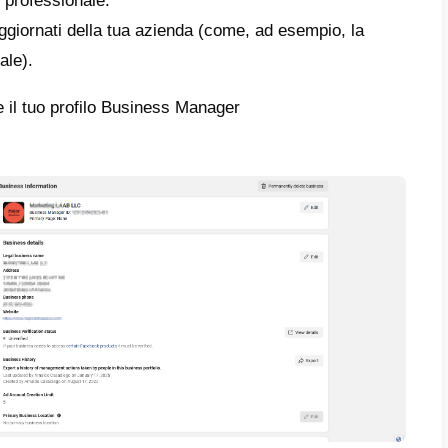
minio sul web presenta dei contenuti proibit
 o dopo, ecc.).
mazioni incomplete o troppo confusionarie 
sto motivo, ti consigliamo di rivedere tutto, 
ondano perfettamente tra i documenti, il sito
 Passo Passo per Verificare la tua
er di Facebook senza Ricevere un