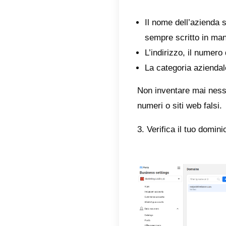
1. Assi
Prima d