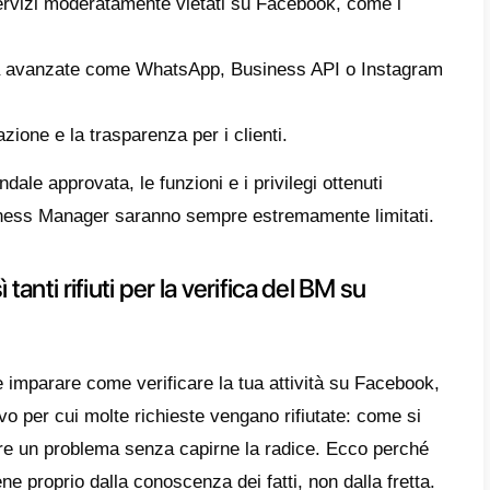
. Ecco perché, in questo articolo, affronter
, spiegheremo come verificare correttamente 
mi.
os’è la Verifica dell’Attività su Fa
care il tuo Business Manager su Facebook è
onalità uniche e speciali, come ad esempio 
pp Business. Usufruire di questo strumento 
i: