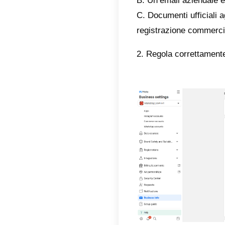
Il do
prima
Infor
Per que
corrisp
Guida
Manag