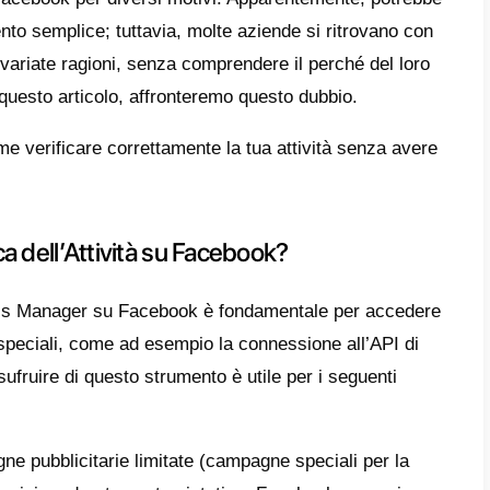
 cos’è la Verifica dell’Attività su Facebook?
ché ci sono così tanti rifiuti per la verific
da Passo Passo per Verificare la tua Azien
Facebook senza Ricevere un Rifiuto
lche Consiglio Aggiuntivo per Non Ricevere 
 fare se si riceve un rifiuto per la verifica 
ager di Facebook?
clusione
mprese, al giorno d’oggi, hanno la necessità d
ss Manager su Facebook per diversi motivi
re un procedimento semplice; tuttavia, molt
e respinte per svariate ragioni, senza comp