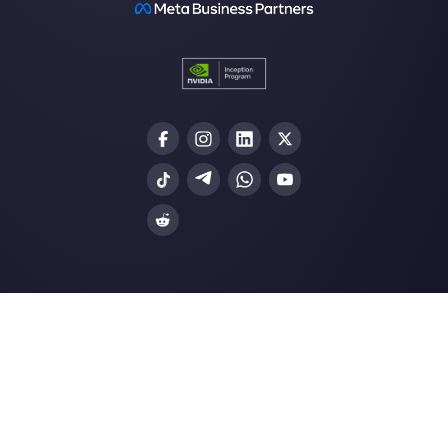
gratis
Não é necessário
cartão de crédito
Callbell é a primeira plataforma
de suporte multicanal one-to-
one facilitado.