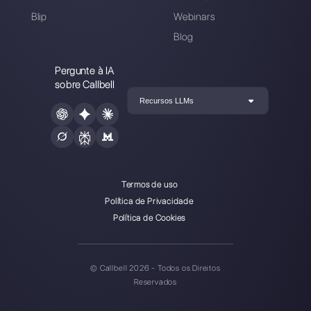
Inscreva-se
hoje e
experimente
a Callbell