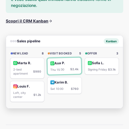
negoziazione.
Scopri il CRM Kanban
Sales pipeline
Kanban
NEW LEAD
8
VISIT BOOKED
5
OFFER
3
Ana P.
Marta R.
Sofia L.
$2.4k
2-bed
Signing Friday
$3.1k
Thu 15:30
$980
apartment
Karim B.
Louis F.
Sat 10:00
$760
Loft, city
$1.2k
center