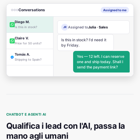
Conversations
Assigned to me
Diego M.
Assigned to
Julia · Sales
Is this in stock?
JR
Claire V.
Is this in stock? I'd need it
Price for 50 units?
by Friday.
Tomás A.
Yes — 12 left. I can reserve
Shipping to Spain?
one and ship today. Shall I
send the payment link?
CHATBOT E AGENTI AI
Qualifica i lead con l'AI, passa la
mano agli umani