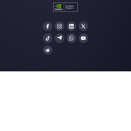
Non è richiesta una
carta di credito
Callbell è la prima piattaforma
per il supporto multicanale one-
to-one semplificato.