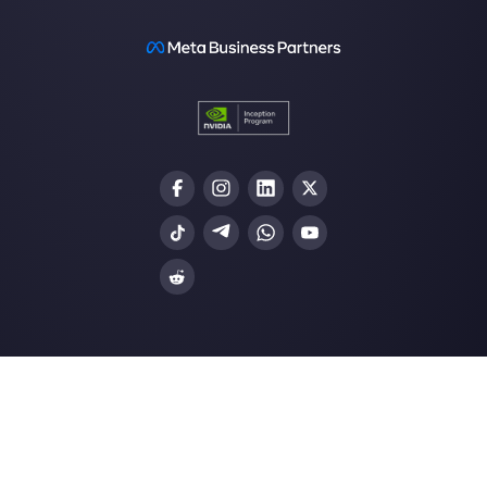
Intégrations
Secteurs
WhatsApp Business
Agences Immobili
Facebook Messenger
Agences de Voya
Instagram Direct
E-commerce
Telegram
Automobile
Web Chat
Logistique
Alternatives
Ressources
✨ Comparer avec l’IA
Générateur de Li
Respond.io
Formulaires Wha
CM.com
Génér. Boutons S