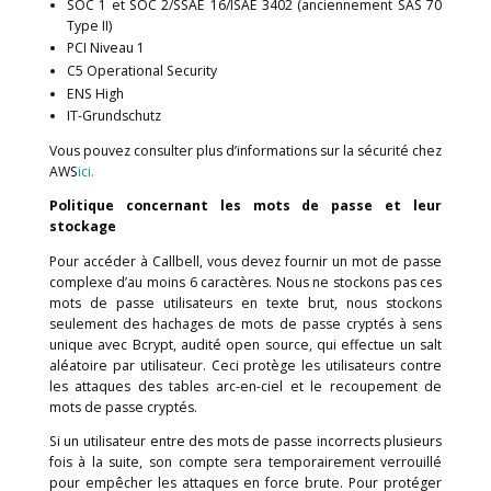
pour garantir que toutes les demandes futures 
effectuées via HTTPS. Ce sera le cas même si un li
Callbell indique HTTP.
Les pratiques de sécurité de AWS
Callbell utilise Amazon Web Services (AWS) pour stoc
données de ses utilisateurs. Leurs serveur
régulièrement évalués pour assurer leur conformité a
dernières normes du secteur, pour une gestion perm
des risques associés. En utilisant AWS comme cen
données, notre infrastructure est accréditée par:
ISO 27001
SOC 1 et SOC 2/SSAE 16/ISAE 3402 (anciennement 
Type II)
PCI Niveau 1
C5 Operational Security
ENS High
IT-Grundschutz