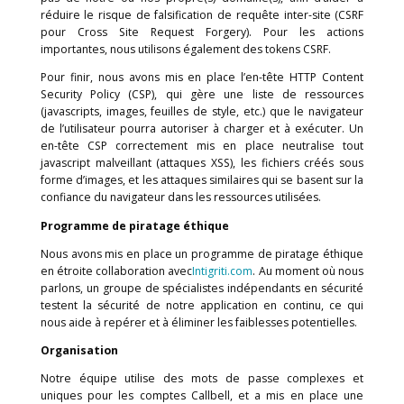
Authenticator ou Authy via les paramètres de sécurité 
compte utilisateur.
Limitation et traçage des demandes
Nous bloquons les demandes en provenance d’adres
de plages d’adresses IP connues ou vulnérables.
Nous limitons le nombre et le débit des demand
proviennent de la même adresse IP afin d’éviter tout 
usage potentiel.
Protection XSS et CSRF
Pour bloquer les attaques de type cross-site scripting
toute sortie est dirigée par défaut dans notre appl
back-end avant de toucher le navigateur qui pr
potentiellement des attaques XSS. Nous évitons d’utili
données brutes de retour, car cela pourrait potentie
provoquer une transmission de données indésirab
navigateur.