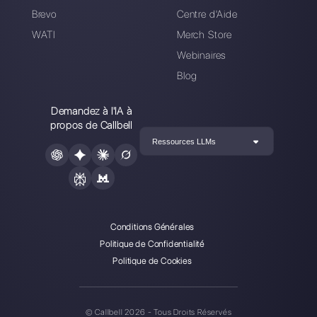
Callbell est la première
plateforme pour le support
multicanal one-to-one simplifié.