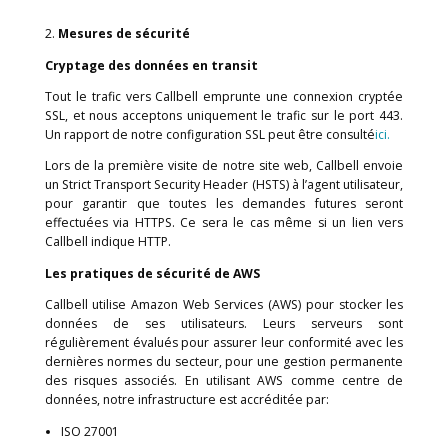
rapidement.
Et si quelque chose ne fonctionne pas?
Dans les rares cas où des problèmes se produisent
vous tiendrons informés en continu sur notre
pa
statut
et par des notifications dans notre applicatio
ferons tout ce qui est en notre pouvoir pour résou
problème dès que nous le pourrons.
Mesures de sécurité
Cryptage des données en transit
Tout le trafic vers Callbell emprunte une connexion 
SSL, et nous acceptons uniquement le trafic sur le po
Un rapport de notre configuration SSL peut être consul
Lors de la première visite de notre site web, Callbell
un Strict Transport Security Header (HSTS) à l’agent utili