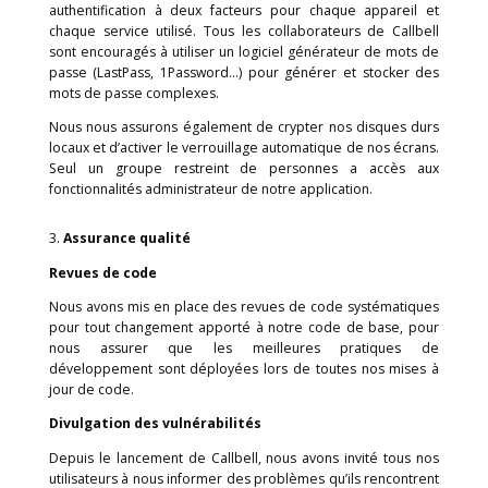
Notre application bloque les demandes qui ne provi
pas de notre ou nos propre(s) domaine(s), afin d’a
réduire le risque de falsification de requête inter-sit
pour Cross Site Request Forgery). Pour les a
importantes, nous utilisons également des tokens CSRF
Pour finir, nous avons mis en place l’en-tête HTTP 
Security Policy (CSP), qui gère une liste de ress
(javascripts, images, feuilles de style, etc.) que le nav
de l’utilisateur pourra autoriser à charger et à exécu
en-tête CSP correctement mis en place neutralis
javascript malveillant (attaques XSS), les fichiers cré
forme d’images, et les attaques similaires qui se basent
confiance du navigateur dans les ressources utilisées.
Programme de piratage éthique
Nous avons mis en place un programme de piratage é
en étroite collaboration avec
Intigriti.com
. Au moment o