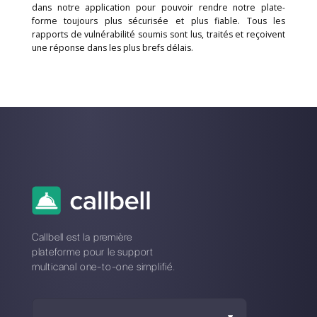
parlons, un groupe de spécialistes indépendants en s
testent la sécurité de notre application en continu,
nous aide à repérer et à éliminer les faiblesses potenti
Organisation
Notre équipe utilise des mots de passe comple
uniques pour les comptes Callbell, et a mis en pla
authentification à deux facteurs pour chaque appar
chaque service utilisé. Tous les collaborateurs de C
sont encouragés à utiliser un logiciel générateur de 
passe (LastPass, 1Password…) pour générer et stock
mots de passe complexes.
Nous nous assurons également de crypter nos disque
locaux et d’activer le verrouillage automatique de nos 
Seul un groupe restreint de personnes a acc
fonctionnalités administrateur de notre application.
Assurance qualité