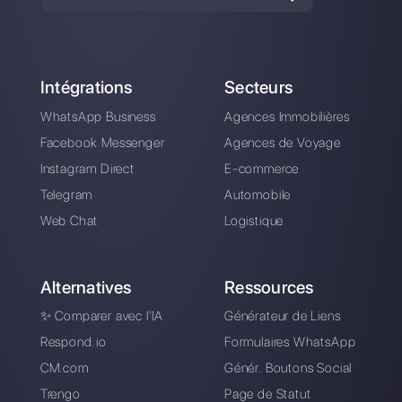
Revues de code
Nous avons mis en place des revues de code systéma
pour tout changement apporté à notre code de base
nous assurer que les meilleures pratiqu
développement sont déployées lors de toutes nos m
jour de code.
Divulgation des vulnérabilités
Depuis le lancement de Callbell, nous avons invité t
utilisateurs à nous informer des problèmes qu’ils renc
dans notre application pour pouvoir rendre notre 
forme toujours plus sécurisée et plus fiable. To
rapports de vulnérabilité soumis sont lus, traités et re
une réponse dans les plus brefs délais.