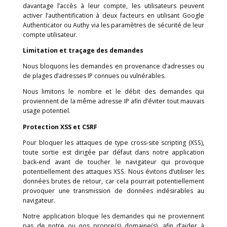
Vous pouvez consulter plus d’informations sur la sécuri
AWS
ici.
Politique concernant les mots de passe et
stockage
Pour accéder à Callbell, vous devez fournir un mot d
complexe d’au moins 6 caractères. Nous ne stockons 
mots de passe utilisateurs en texte brut, nous st
seulement des hachages de mots de passe cryptés 
unique avec Bcrypt, audité open source, qui effectue 
aléatoire par utilisateur. Ceci protège les utilisateurs
les attaques des tables arc-en-ciel et le recoupem
mots de passe cryptés.
Si un utilisateur entre des mots de passe incorrects pl
fois à la suite, son compte sera temporairement ver
pour empêcher les attaques en force brute. Pour pr
davantage l’accès à leur compte, les utilisateurs 
activer l’authentification à deux facteurs en utilisant