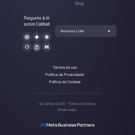
Escolha um idioma
Digite aqui seu e-mail:
Crie uma conta