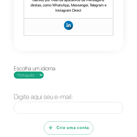
serviços online, precisam ser
focadas no cliente e específicas
do cliente. Leve o feedback em
consideração, forneça
informações relevantes e esteja
sempre disponível para ajudar os
clientes. Uma excelente
ferramenta que vai te ajudar em
todo esse processo é
Callbell
e
sua capacidade de conectar
vários canais de serviço em um