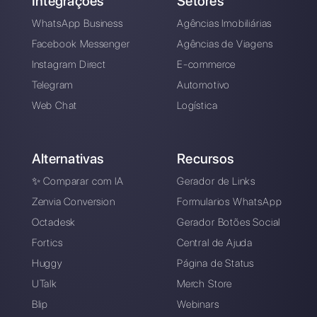
Alan Trovò
Sobre o autor: Olá! Eu sou Alan e sou o gerente do
marketing da
Callbell
. a primeira plataforma de
comunicação projetada para ajudar as equipes de
vendas e suporte a colaborar e se comunicar com os
clientes por meio de aplicativos de mensagens
diretas, como WhatsApp, Messenger, Telegram e
Instagram Direct