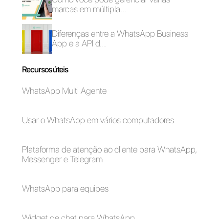
Como designar
Como crescer o teu
chats do Facebook
business com o
Messenger
Messenger e
automaticamente
WhatsApp
Como verificar sua
Como vincular o
conta do Facebook
WhatsApp ao
Business Manager
Facebook para
anúncios