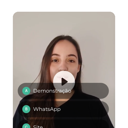
só lugar.
Perguntas Frequentes
Por que o
Facebook é bom
para o
atendimento ao
cliente?