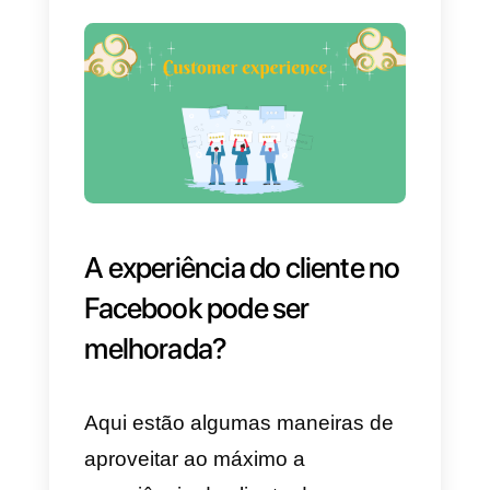
45% das pessoas no Facebook 
usam para comprar produtos ou
serviços. Por outro lado, 41%
utilizam para atividades de lazer,
compras domésticas ou outras
atividades particulares.
Diante de tudo isso podemos
deduzir que independente da
rede social. Os clientes em algu
momento de sua jornada de
compra se deparam com uma