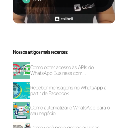
Como construir
sua marca
através de uma
experiência
fenomenal para o
cliente?