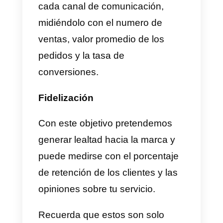
omnicanal efectiva utilizando
Callbell
, es indispensable
entender a quién te diriges y
qué es lo que desean
. Para
esto, debes realizar una
investigación de mercado
completa y así conocer a tu
público objetivo
. Entender dato
como la edad que tienen, como
viven su día a día, cuál es su
posición económica, ayudara a