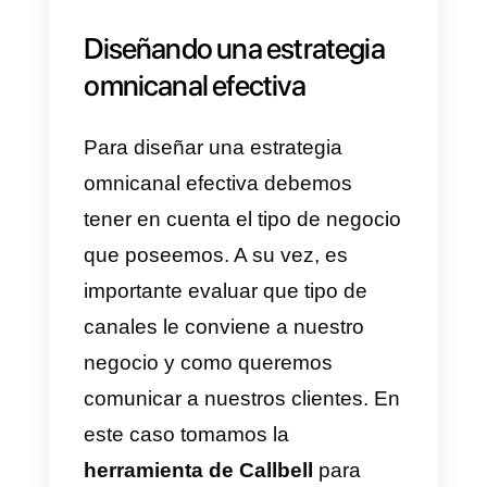
lo más seguro es que el mismo
prefiera optar por la empresa que
utiliza esta modalidad, un buen
ejemplo es
Farmatodo
, donde
todos sus establecimientos son
iguales y cuando entras a uno de
ellos, sientes que estás en tu
ciudad, en un lugar que conoces
muy bien.
4) Mayor conveniencia y
flexibilidad:
El poder decidir