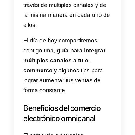
vez el termino omnicanal y vaya
que puede hacernos sentir un
poco de nervios, es cierto, los
cambios siempre dan miedo, per
no todo cambio es malo. Te
aseguro que un negocio
omnicanal tiene mejores
oportunidades de llegar a más
publico y vender de forma
continua. La omnicanalidad en
los negocios se refiere a como