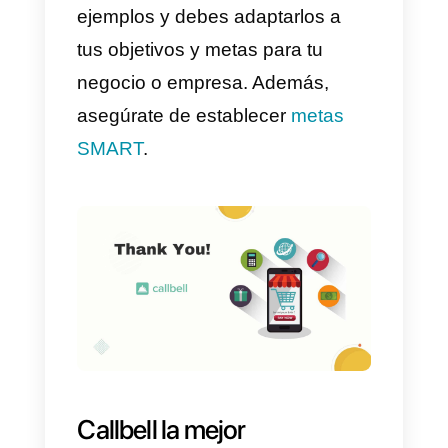
crear mejores campañas de
publicidad adaptadas a tus
clientes.
Una vez que hayas recopilado
toda esta información, podrás
adaptar los
canales de
mensajería
en Callbell según las
preferencias de tus clientes.
Definiendo tus objetivos y
metas omnicanal