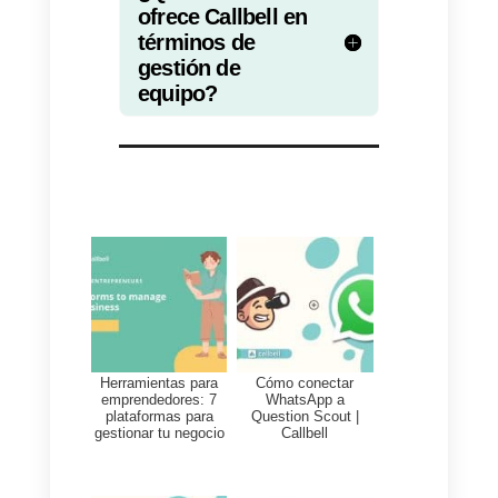
cada canal de comunicación,
midiéndolo con el numero de
ventas, valor promedio de los
pedidos y la tasa de
conversiones.
Fidelización
Con este objetivo pretendemos
generar lealtad hacia la marca y
puede medirse con el porcentaje
de retención de los clientes y las