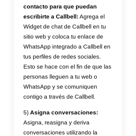
tener en cuenta el tipo de negoci
que poseemos. A su vez, es
importante evaluar que tipo de
canales le conviene a nuestro
negocio y como queremos
comunicar a nuestros clientes. E
este caso tomamos la
herramienta de Callbell
para
integrar
Facebook
,
Instagram
,
WhatsApp
y
Telegram
a nuestro
negocio de forma eficiente.