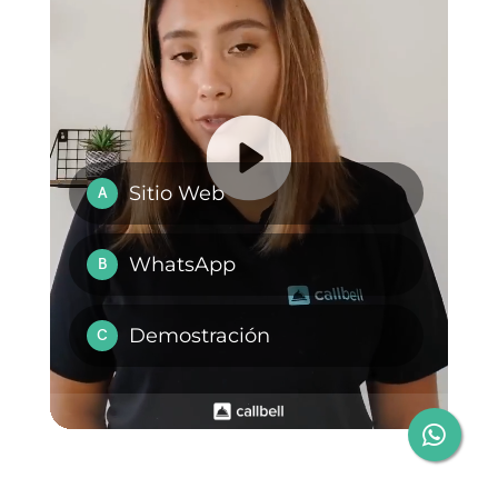
Callbell también ofrece otras
funcionalidades para equipos de
venta y soporte como
CRM
,
enrutamiento automático
,
API
pública
y bots para atender
clientes que te pueden ayudar a
mejorar la eficiencia en tu
negocio.
Si quieres convertir tu negocio en
omnicanal y probar esta