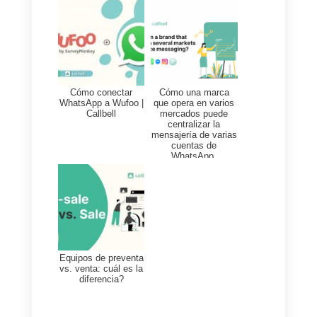
opiniones sobre tu servicio.
Recuerda que estos son solo
ejemplos y debes adaptarlos a
tus objetivos y metas para tu
negocio o empresa. Además,
asegúrate de establecer
metas
SMART
.