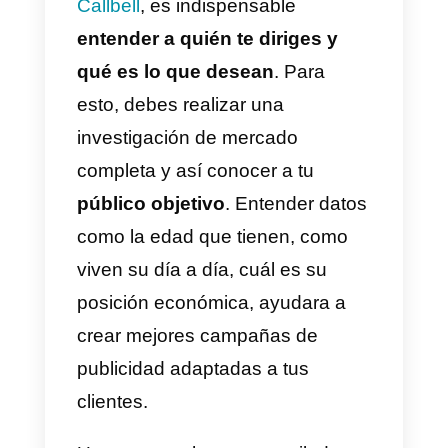
contigo a través de Callbell.
5)
Asigna conversaciones:
Asigna, reasigna y deriva
conversaciones utilizando la
plataforma. De esta manera
lograrás que ningún cliente pase
desapercibido, ofreciéndole un
servicio de calidad.
6)
Personaliza y segmenta los
mensajes que envías:
Con