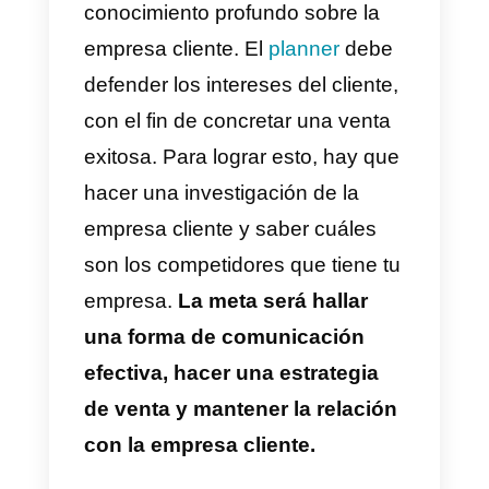
Asegúrate que tu vendedor
sepa exactamente qué es lo
que está ofreciendo.
Hazle
preguntas como si fueras un
comprador con conocimientos
técnicos y ve cómo se
desenvuelve respondiendo por
escrito y hablando.
3) Elevator Pitch en 30 seg, 1
min, 3 min, 10 min…