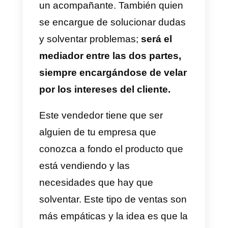
por sí mismos, pero estarías
perdiendo oportunidades con los
demás. Una buena forma de
solventarlo es que crees
una
estrategia de
networking
que
se adapte a los perfiles que
tienen tus vendedores.
12) Elección de las empresas
target, basada en señales
Las empresas clientes dan