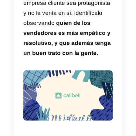
señales para indicar si es viable 
no que se concrete una venta. U
vendedor entrenado debe ser
capaz de detectar estas señales,
sean dadas a propósito o no, co
el fin de decidir si vale la pena
gastar recursos en la relación.
Es demasiado fundamental qu
los vendedores desarrollen un
buen criterio.
Hacer una
adecuada investigación y tener