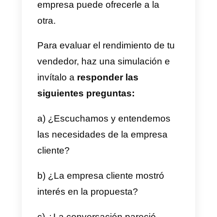
usan para vender.
Tu empresa
puede comenzar a entrenar al
personal con los lineamientos y
técnicas imprescindibles, entre
los que están estos 15:
1) Discovery call
Esto es básico en
marketing
,
sobre todo cuando hablamos de
ventas B2B
. La formalidad de un
llamada es imperante al moment