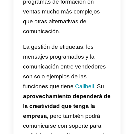
clientes que llegan a la empresa.
Por supuesto,
los avances
tecnológicos también
presentan considerables
ventajas para los vendedores
de empresas.
El uso de un
CRM
como
Callbell
, por ejemplo, facilit
y mejora enormemente la
comunicación entre agentes y
para con los clientes. Son una ví
que permite la implementación d