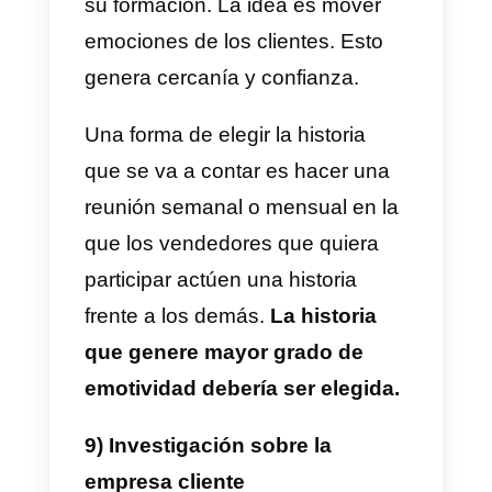
Para constatar quien de tus
vendedores se acerca más en
sus estimaciones, haz un
concurso durante un periodo de
ventas. Al cierre, quien haya
hecho la mejor aproximación, es
el ganador.
La idea será que
todos tengan el mismo
estándar que él para hablar el
“mismo idioma” y saberse
entender.