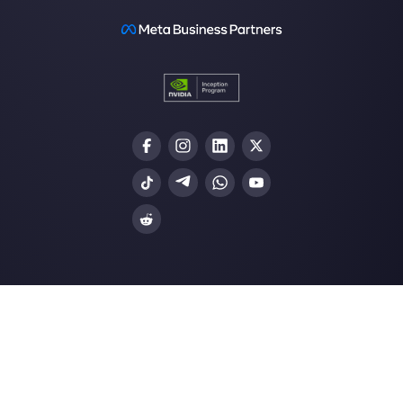
Nuestros últimos artículos:
Recibir mensajes en WhatsApp a parti
Facebook
¿Cómo evitar bloqueos de WhatsApp?
Medidas prevent…
¿Es posible integrar WhatsApp a
Salesforce?
WhatsApp Business para el sector logí