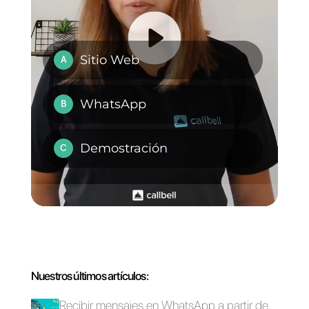
Como funciona el
Cómo usar
chat en vivo de
Instagram Direct
Facebook
para el servicio al
Messenger
cliente
Cómo utilizar las
Cómo funciona la
aplicaciones de
integración entre
mensajería para el
Zendesk y
servicio de atención
WhatsApp
al cliente