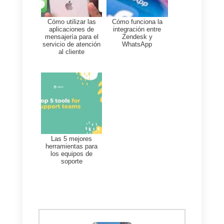
así la calidad de la atención se
verá en aumento.
Que es Callbell y como
puede ayudar a tu
empresa?
Callbell
es una herramienta
multicanal que permite a las
empresas atender a sus
clientes en un solo lugar desde