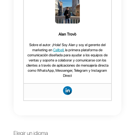
diferentes apps de mensajería y
redes sociales como
Facebook
,
Instagram
,
Telegram
y
WhatsApp
.
Con esta plataforma podras
ampliar tus operaciones de
atención al cliente
aprovechando las múltiples
funcionalidades que tiene
Callbell como el funnel de
ventas,
CRM
, chatbots,