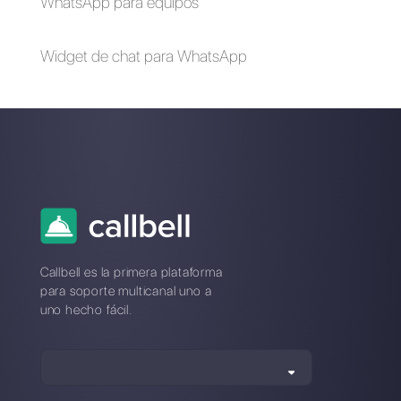
Alan Trovò
Sobre el autor: ¡Hola! Soy Alan y soy el gerente del
marketing en
Callbell
, la primera plataforma de
comunicación diseñada para ayudar a los equipos de
ventas y soporte a colaborar y comunicarse con los
clientes a través de aplicaciones de mensajería directa
como WhatsApp, Messenger, Telegram y Instagram
Direct