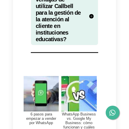
permite asignar agentes
específicos a cada conversación
lo que garantiza una atención
personalizada y eficaz.
3) Automatización de
respuestas y horarios de
atención:
mediante el uso de
Callbell, es posible configurar
respuestas automáticas para
consultas frecuentes o