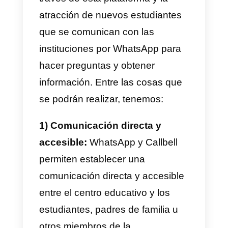
1) Crear grupos temáticos:
Utiliza la función de bandejas en
WhatsApp junto con Callbell
para crear bandejas de mensaje
temáticos según asignaturas,
proyectos o intereses
específicos.
2) Implementar actividades
interactivas:
Utiliza
Callbell
para
enviar mensajes masivos y