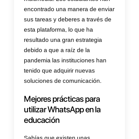
profesores y estudiantes. Los
docentes pueden utilizar esta
plataforma para enviar
recordatorios
,
compartir
materiales educativos
,
proporcionar retroalimentación
y
responder preguntas
de
manera rápida y directa.
Además de la comunicación
directa, WhatsApp también ofrec
la posibilidad de
crear grupos de