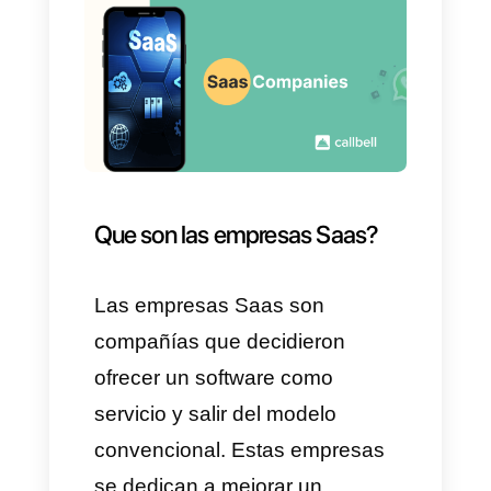
sin uno, el llegar a miles de
clientes en todo el mundo, un
mercado más amplio, etc.
Para las empresas, algunas
ventajas de
implementar SaaS
son:
a) Rápida implementación:
solo se necesita acceder
mediante la nube, no hay
instalación.