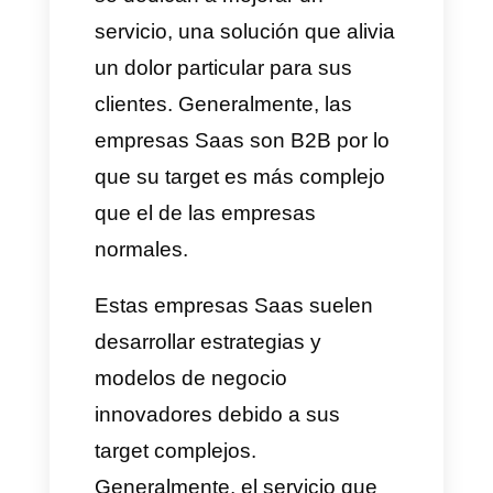
b) Seguridad:
se registran
menos pérdidas de datos que
en locales físicos.
c) Menos costos:
debido a su
facilidad de despliegue, no se
necesita tanta mano de obra y,
por lo tanto, los costos son
menores.
En resumen, las ventas Saas