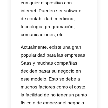
Saas, las ventas Saas y
cuáles
son los 5 mejores tips de
ventas Saas
para tu negocio.
Que son las ventas Saas?
Cuando
hablamos de Saas
,
hablamos de servicios y
software. Servicios alojados en
la nube donde puedes acceder
desde cualquier dispositivo sin
necesidad de instalarlo, solo se