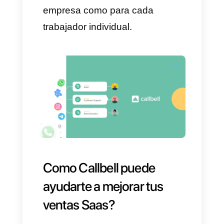
Una demostración adecuada
debe durar entre los 15 y 30
minutos no más, esto
asegurará evitar los
aburrimientos. Por lo tanto,
debe ser una demostración
limpia, con información eficaz y
resumida para que sea fácil de
digerir para el cliente potencial.
3) Haz seguimientos que