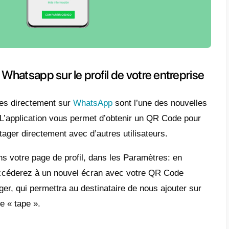
e QR WhatsApp
est un code de réponse ra
eurs d’ajouter des informations de contact s
istrer le numéro de téléphone dans le carnet
echnologie est non seulement pratique et fon
el, mais elle est
aussi extrêmement intér
ionnel
. En particulier, c’est intéressant pou
ce à la clientèle, la logistique des command
isant Whatsapp.
Il s’agit d’une option, facile 