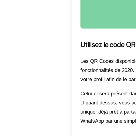
Un cod
utilisat
d’enreg
Cette t
personn
profess
gèrent
le servi
en util