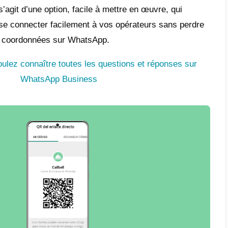
t-ce le code QR de WhatsApp?
QR est un code spécial qui contient du texte.
omposé de petits carrés noirs et blancs dis
rmations qu’il contient.
 QR est conçu pour être rapidement lu et in
ne ou d’une tablette, et pour contenir plus