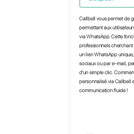
utilis
Indic
Qu’
Uti
prof
Cré
per
Wha
com
ent
Callbell