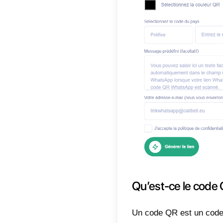
permetta
via What
professi
un lien 
sociaux 
d'un sim
personna
communic