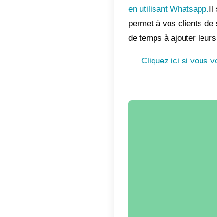
Qu’es
Un code 
carré c
les info
Le code
smartpho
barres.