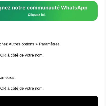
à vos clients de se connecter facilement à 
s à ajouter leurs coordonnées sur WhatsAp
uez ici si vous voulez connaître toutes les 
WhatsApp Business