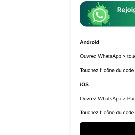
permet 
de temp
Cliq