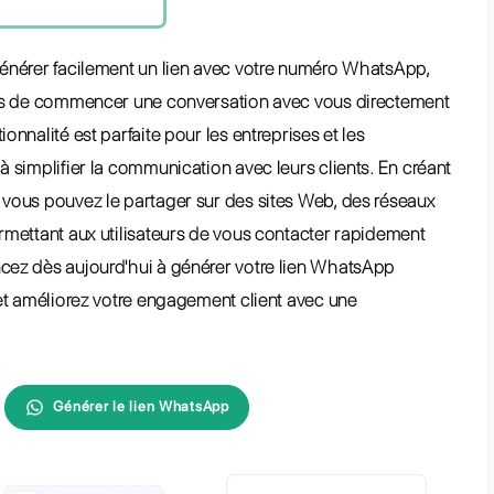
er et partager avec ses clients
e
est-ce le code QR de WhatsApp?
lisez le code QR Whatsapp sur le
il de votre entreprise
er un code Whatsapp QR
sonnalisé avec QR code generator
tsApp est un canal de
munication déterminant pour votre
reprise?
 vous permet de générer facilement un lien a