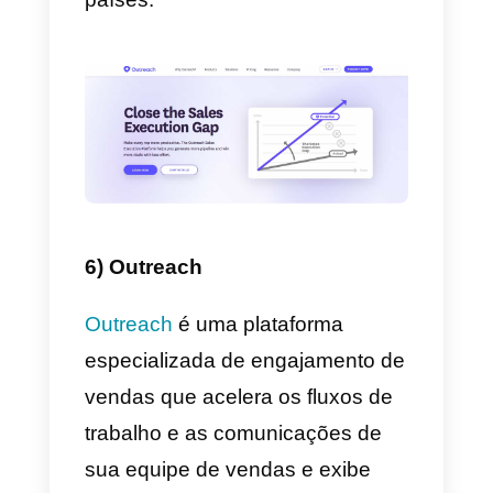
detalhes de contato de leads de
vários sites, também tem a
funcionalidade de registrar
informações de leads, interagir
com clientes ou leads e melhorar
as taxas de conversão.
De uma forma simples, a Lusha
ajuda as equipas e profissionais
de desenvolvimento de negócios
vendas e recursos humanos a
recolher, recuperar e ordenar