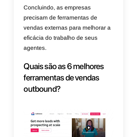
As empresas precisam de
ferramentas de
vendas de
outbound
para gerenciar de
maneira ideal o trabalho realizad
por seus agentes de vendas.
Quando falamos de outbound,
tudo muda e, por isso, esses
agentes devem investigar,
prospectar, recrutar e vender. Se
você não tiver ferramentas
desenvolvidas para melhorar