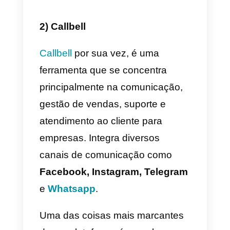
1) Mailshake
Mailshake
é uma plataforma de
vendas outbound para equipes
de vendas modernas. Envia
emails personalizados em escala
e estabelece as tarefas a realizar
para poder interagir com
potenciais clientes através do
telefone, das redes sociais e do
próprio email; tudo em uma
seqüência e de um único painel.