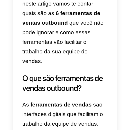
externas/outbound auxiliam as
equipes de vendas na captação,
filtragem e, por fim, na conclusão
do processo de venda de um
produto ou serviço. Essas
ferramentas permitem que você
entre em contato com pessoas
em massa, organize e gerencie
chats, chamadas ou e-mails,
gerencie tarefas e contatos e, po
fim, facilite a venda e