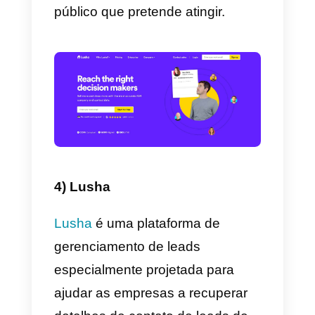
uma ferramenta muito abrangent
que faz mais do que apenas
facilitar a comunicação com os
clientes.
Por fim, o suporte é excelente e
eles atendem você muito
rapidamente. O
preço
é muito
bom e a facilidade de uso do
aplicativo é excepcional.