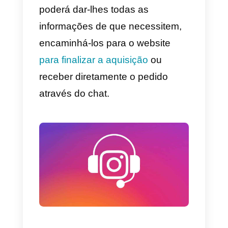
estudar de forma moderada uma
estratégia de influencer marketin
para garantir que são
comunicados com eficácia por
líderes de opinião do sector a qu
nos dirigimos.
Criar campanhas patrocinadas
vai fazer com que a marca
adquira tráfego e lead de forma
muito mais rápida. Será
fundamental gerir o orçamento e