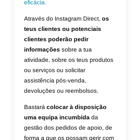
aos patrocinados:
no texto do
post patrocinado para fazer com
que o público-alvo da campanha
contacte a marca no Direct. Isto
vai aumentar a probabilidade de
receber uma mensagem de
potenciais clientes da empresa;
2) Adiciona uma chamada para
a ação “Envia uma mensagem
aos posts do feed e às stories
: