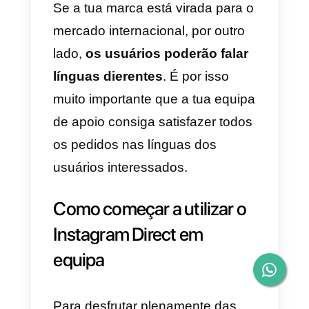
um modo de desembarcar no teu
perfil Instagram e de iniciar uma
conversa através do Direct;
4) Convida os usuários que
comentam a enviar-te uma
mensagem privada:
deverás
fazer de forma a que aqueles qu
comentam os teus posts te
enviem uma mensagem,
garantindo assim uma interação