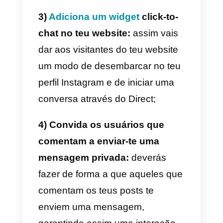
venda
, sobretudo porque, por si
só, não é extremamente
necessário ter um website à
disposição para poder finalizar a
vendas.
Para iniciar é necessário um feed
bem fornecido de conteúdos de
qualidade, com
produtos bem
visíveis
, mostrando as suas
características e peculiaridades