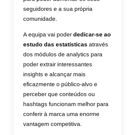
H&M, a MagazineLuiza, a
Michael Kors, a Nars e a Sephor
foram já envolvidas em testes
beta das APIs do Messenger do
Instagram Direct para
compreenderem as vantagens e
benefícios.
A possibilidade de gerir grandes
quantidades de mensagens vai
alterar radicalmente o modo de