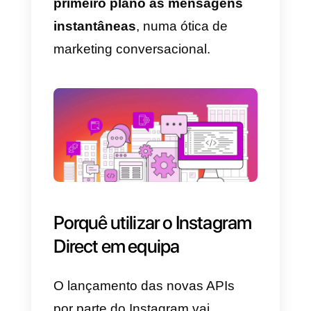
popularidade, permitindo ainda
especificar um termo de pesquis
dentro dos hashtags;
8) Descobrir as menções
: é
possível identificar as menções
contidas nas fotografias e vídeos
publicados na plataforma, à
exceção das stories e dos
comentários.
Entretanto, as
novas APIs do