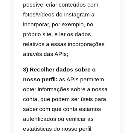
recentemente as suas novas
APIs Instagram Messenger
,
oferecendo às empresas novas
ferramentas para comunicarem
de forma mais organizada com o
seus usuários.
Partindo das primeiras,
as APIs
Instagram Graph possibilitam:
1) Publicar fotos e vídeos
: pode
gerir-se a publicação de