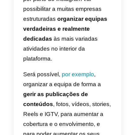
Messenger
vão permitir às
grandes empresas uma gestão
mais profissional das mensagen
do Instagram Direct: possibilitarã
organizar equipas incumbidas
de responder às conversas
geradas no Instagram através de
plataformas externas como a
Callbell
.
Algumas marcas célebres
como 
Adidas, a Amaro, a Glossier, a