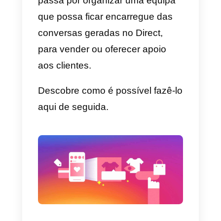
Será possível,
por exemplo
,
organizar a equipa de forma a
gerir as publicações de
conteúdos
, fotos, vídeos, stories
Reels e IGTV, para aumentar a
cobertura e o envolvimento, e
para poder aumentar os seus
seguidores e a sua própria
comunidade.
A equipa vai poder
dedicar-se a