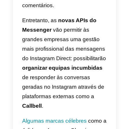
respetivas respostas:
com esta
função é possível ativar/desativa
os comentários relativos ao
conteúdo Instagram ou escondê-
los, eliminá-los ou responder-
lhes;
6) Avaliar os meios e as
interações dos perfis:
para gerir
por exemplo quem seguimos ou
deixamos de seguir, o Instagram
oferece métodos de leitura para