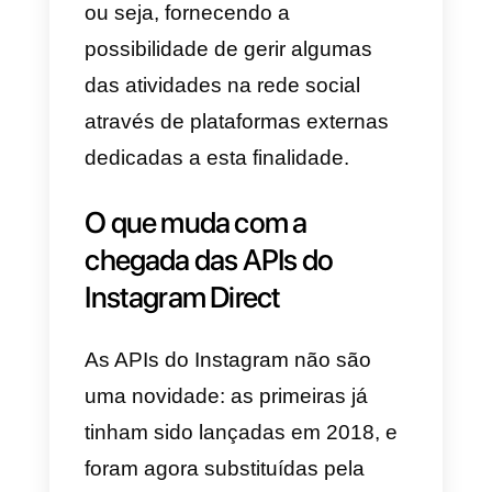
Para perceber como o Instagram
pode ser um ótimo canal na
comercialização de produtos ou
serviços, basta pensar que
90%
dos usuári
os
segue pelo menos
uma empresa dentro desta
plataforma.
A empresa de Zuckerberg
estudou por isso um modo de
facilitar a vida às empresas que
pretendem expandir-se no