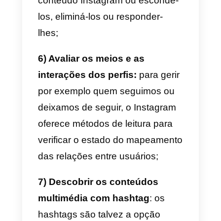
incorporar, por exemplo, no
próprio site, e ler os dados
relativos a essas incorporações
através das APIs;
3) Recolher dados sobre o
nosso perfil:
as APIs permitem
obter informações sobre a nossa
conta, que podem ser úteis para
saber com que conta estamos
autenticados ou verificar as