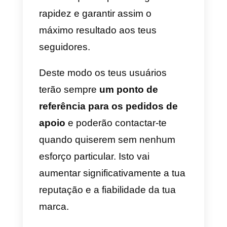
também aqui no texto, de forma 
que os seguidores da tua página
possam interagir contigo no
momento em que vejam o post
publicado. Um estudo dos
hastags a utilizar pode aumentar
muito a cobertura dos
posts/stories;
3)
Adiciona um widget
click-to-
chat no teu website:
assim vais
dar aos visitantes do teu website