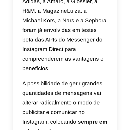
verificar o estado do mapeament
das relações entre usuários;
7) Descobrir os conteúdos
multimédia com hashtag
: os
hashtags são talvez a opção
mais potente para um anunciante
Por isso, a API possibilita
conhecer informações sobre
hashtags como o seu conteúdo
total disponível ou a sua