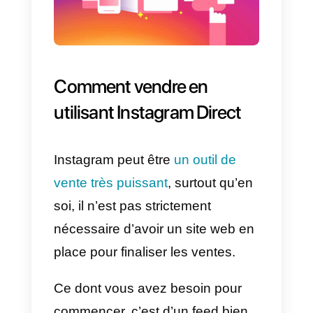
followers et leur communauté.
L’équipe pourra
étudier les
statistiques
grâce aux modules
d’analyse afin d’extraire des
informations intéressantes et
d’atteindre le public cible plus
efficacement, de comprendre
quels contenus ou hashtags
fonctionnent le mieux pour
apporter un énorme avantage