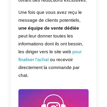
témoignages sur les produits
ou services.
Il suffira d’étudier
avec parcimonie une stratégie de
marketing d’influence pour
s’assurer qu’ils sont effectivemen
communiqués par des leaders
d’opinion dans le secteur que
vous ciblez.
La création de campagnes
sponsorisées
permettra à la
marque d’acquérir du trafic et des