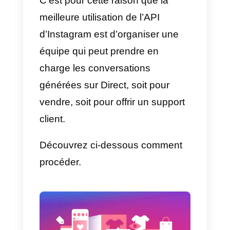
structurées
d’organiser de
véritables équipes dédiées
à
une grande variété d’activités au
sein de la plateforme.
Par exemple
, il sera possible
d’organiser l’équipe
pour gérer l
publication de contenus
, de
photos, de vidéos, d’histoires, de
Reels et d’IGTV, afin d’augmente
la couverture et l’engagement, et
de pouvoir augmenter leurs