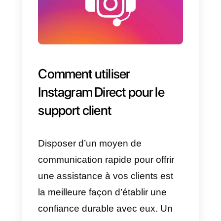
prospects beaucoup plus
rapidement. La gestion du budge
et la création de contenu ayant u
impact positif pour l’entreprise
seront essentielles.
Une fois que vous avez fait tout
cela, vous devrez amener votre
public cible à vous contacter via
Instagram Direct
. Vous trouvere
ci-dessous quelques conseils