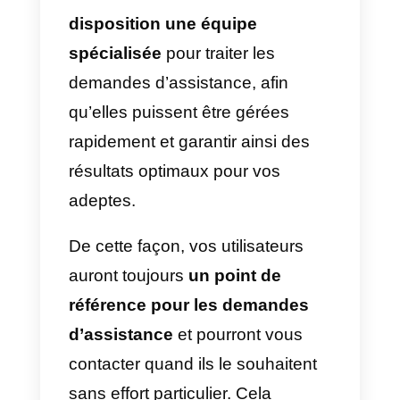
2) Ajoutez un call to action
« Envoyer un message » aux
posts et histoires du feed:
toujours dans le texte, afin que le
followers de votre page puissent
interagir avec vous au moment o
ils voient le post publié. Une
étude des hashtags à utiliser peu
considérablement augmenter la
couverture des posts/stories;
3
) Ajoutez un widget
click-to-