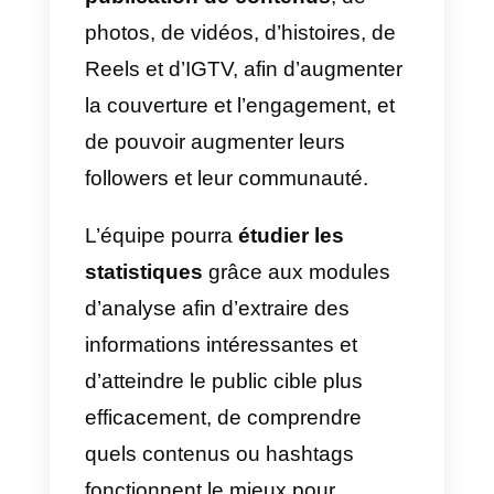
générées sur Instagram par des
plateformes externes, comme
Callbell.
Certaines marques illustres
,
comme Adidas, Amaro, Glossier,
H&M, Magazine Luiza, Michael
Kors, Nars et Sephora ont déjà
participé au test bêta de l’API
Messanger d’Instagram Direct
pour en comprendre les
avantages.