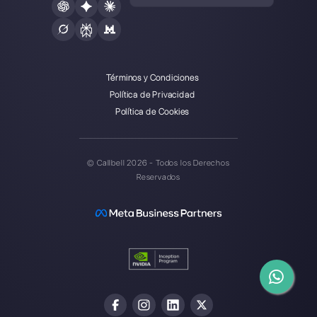
Elegir un idioma
Introduce aquí tu e-mail:
Crea una cuenta