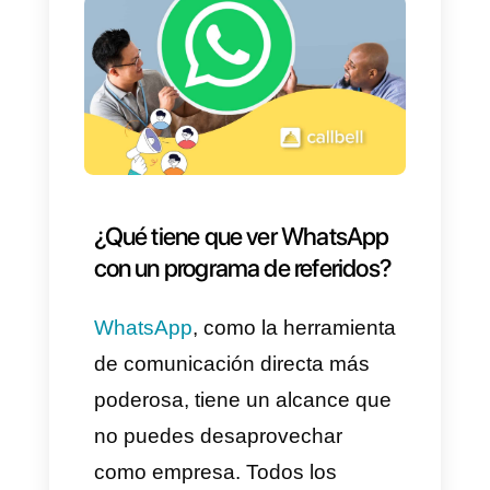
a)
Se obtienen
más
conversiones
de clientes
potenciales a compradores.
b)
La imagen de la empresa
puede tener más credibilidad si
es recomendada por personas
de confianza.
c)
Todos los involucrados
reciben beneficios, cuando se
concreta una compra.