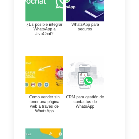
mensajes que tienen
llamados
a la acción y que sean
agradables de leer,
sin que
tengan un tono publicitario.
Otra opción es crear un
sentido
de urgencia
dando una oferta
que caduca en poco tiempo.
Estas ofertas pueden ser tanto
dar beneficios exclusivos al
haber logrado que un referido