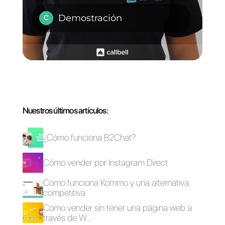
número y multicanal que nos
permite conectar múltiples
canales y números a
una sola
cuenta de Callbell
, el chatbot
que combina muchas acciones
que podrás manejar y
configurar a tu antojo y muchas
cosas más.
Si deseas probar nuestra
herramienta,
da clic aquí.