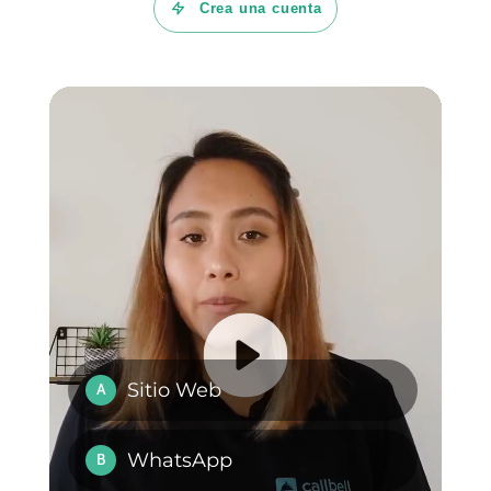
los resultados que deseas. No
vayas a cambiar por completo
la estrategia y a modificar todos
los factores porque no sabrás
cuáles son los que mejoran o
perjudican el rendimiento de tu
estrategia.
Adicionalmente, Callbell ofrece
todo tipo de funcionalidades
como los Broadcast, el multi-