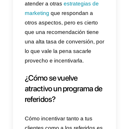
de conocidos cercanos
o de
influencers que concuerden
con su línea de pensamiento,
que la información que
pudieran obtener por sí
mismas.
Ojo, esto no quita que hay que
atender a otras
estrategias de
marketing
que respondan a
otros aspectos, pero es cierto
que una recomendación tiene