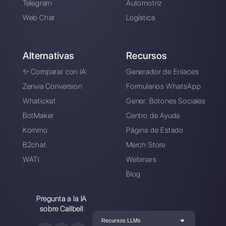
Alan Trovò
Sobre el autor: ¡Hola! Soy Alan y soy el gerente del
marketing en
Callbell
, la primera plataforma de
comunicación diseñada para ayudar a los equipos de
ventas y soporte a colaborar y comunicarse con los
clientes a través de aplicaciones de mensajería directa
como WhatsApp, Messenger, Telegram y Instagram
Direct