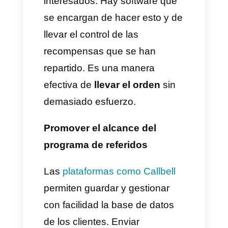
aplicación de
WhatsApp en la
PC
. Esto hace que los
mensajes, además de que se
envíen instantáneamente, son
muy accesibles para que los
potenciales clientes los lean
casi de inmediato.
¿Cuál es el paso a paso?
Hay herramientas como
Callbell
que utilizan la
API
de