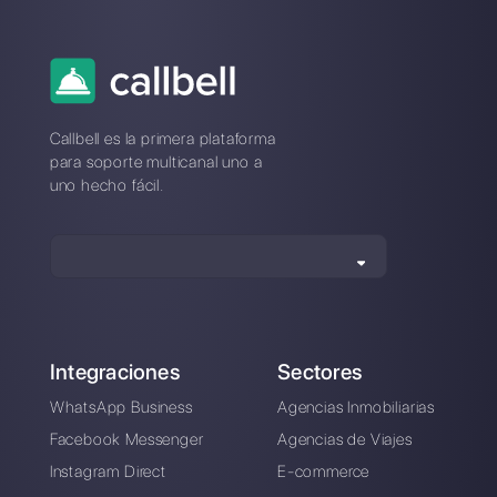
Como vender sin
CRM para gestión de
tener una página
contactos de
web a través de
WhatsApp
WhatsApp
Plataformas por
WhatsApp multi-
agente