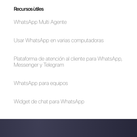
¿Es posible integrar
WhatsApp para
WhatsApp a
seguros
JivoChat?