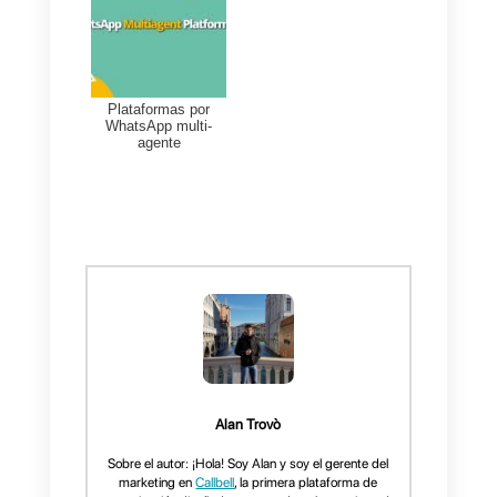
haga su compra, como
aumentar los ya ofrecidos, por
ejemplo.
Personalizar los
mensajes
también será clave
aquí.
Analizar el rendimiento de los
mensajes de WhatsApp
Callbell
genera
automáticamente
estadísticas
de los mensajes
que maneja la