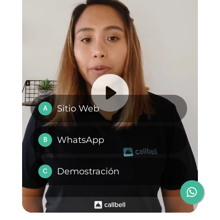
una plataforma multidispositivo y
multiagente que ayuda a distribui
los chat de forma equitativa entre
cada agente y mejora la eficienci
en el trabajo.
Adicionalmente, la misma te
ofrece funcionalidades especiale
como el etiquetado, routing
automático, notas y chat entre
agentes para hacer el trabajo
más eficaz, si quieres saber más