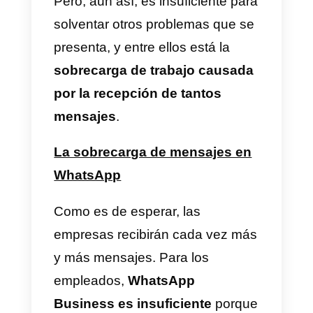
del cliente es la
comodidad de
comunicación
. Al ser la
aplicación de mensajería más
extendida
, es la primera opción
para establecer comunicación
con una empresa. Hay
inmediatez y cercanía. Es debido
a esto que WhatsApp Business
existe, para dar cabida a la
comunicación
B2C
con esta app.
Pero, aun así, es insuficiente par