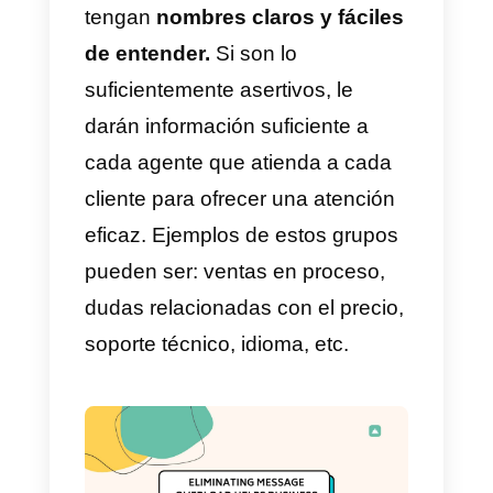
ahorrar mucha energía y a la
concentración.
Automatizar y programar
mensajes
La
automatización
es una
práctica muy poderosa. La
empresa puede hacer
rutas de
mensajes
con respuestas
automáticas, cuestión de que el
cliente vaya navegando por sí