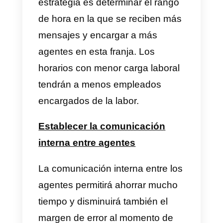
Tener a varios agentes
operando a la vez
Como hemos dicho, WhatsApp
Business no permite a más de
una a cuatro personas
atendiendo a la vez. Sin
embargo, WhatsApp Business
API, sí. Las funciones las provee
un
software que integra a
WhatsApp en sus funciones
,