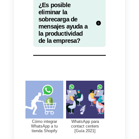
que hará que envíen menos
mensajes y que se cierre más
rápido la conversación.
La salud emocional de los
empleados también mejorará, al
disminuirse la sobrecarga. El
orden ayuda a la concentración y
a evitar el estrés y la frustración.
Empleados con una buena salud
psicológica harán mejor su
trabajo y
se generará un