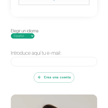
herramienta que permita eliminar
esta sobre carga.
Además de todas las buenas
prácticas que deberían seguir los
equipos de venta o soporte. Es
necesario una plataforma que
permita gestionar de forma más
eficiente los mensajes que llegan
a WhatsApp a través de la
API
.
Es así como conocemos
Callbell
,