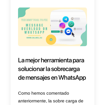
de lo que está pasando según
cada grupo.
Es relevante que estas etiquetas
tengan
nombres claros y fácile
de entender.
Si son lo
suficientemente asertivos, le
darán información suficiente a
cada agente que atienda a cada
cliente para ofrecer una atención
eficaz. Ejemplos de estos grupos