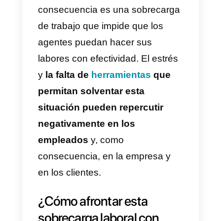
empleados,
WhatsApp
Business es insuficiente
porqu
no permite hacer una gestión tan
eficiente como debería. Sus fallo
son:
tener uno y máximo agentes
atendiendo simultáneamente,
carece de comunicación interna
entre los empleados, no se
puede clasificar a los clientes, y
tampoco deja guardar los datos
del cliente con rapidez.