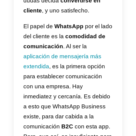
estar en constante cuidado. Será
la cara que dé hacia el público y
una forma muy efectiva de
fomentar credibilidad y confianza
Es, además, una de las maneras
más efectivas que hay para que
una persona interesada y con
dudas decida
convertirse en
cliente
, y uno satisfecho.
El papel de
WhatsApp
por el lad