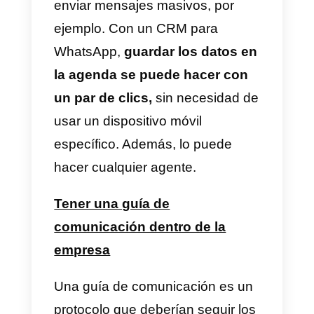
interna entre agentes
La comunicación interna entre lo
agentes permitirá ahorrar mucho
tiempo y disminuirá también el
margen de error al momento de
hablar con un cliente.
Un
CRM
para WhatsApp
permite dejar
notas para que cualquier agente
que entre en el chat o se le
reasigne el chat pueda leerlas
.