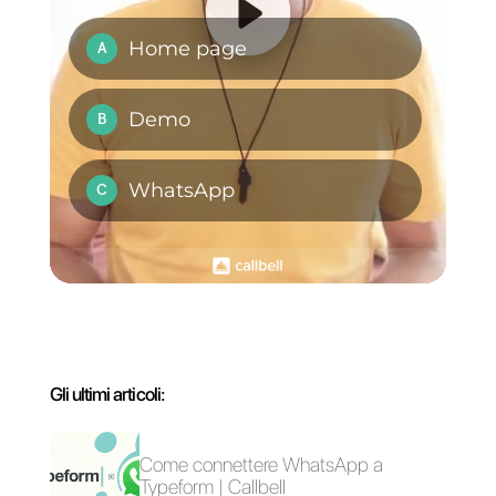
app tramite Zapier. Ciò lo
converte in un’alternativa molto
interessante per coloro che
cercano un servizio clienti che
includa funzioni di
E-commerce
e shop online.
L’interfaccia è estremamente
semplice e rappresenta
un’ottima opzione per coloro
che cercano un servizio clienti