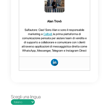
Callbell
viene considerato uno
dei
migliori strumenti per
l’assistenza e la vendita sul
mercato.
Questa piattaforma
infatti è in grado di offrire
eccellenti funzionalità, incluse le
integrazioni con app quali
WhatsApp, Telegram,
Instagram o Facebook
Messenger.
La piattaforma
presente
l’API di WhatsApp