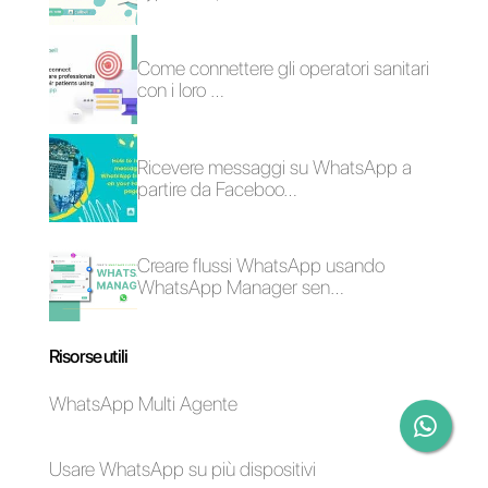
automatizzato e facilmente
personalizzabile. Callbell si
presenta come una soluzione
scalabile e ideale per le aziende
di tutte le dimensioni, dalle
piccole alle grandi imprese,
desiderose di creare un routing
per le proprie interazioni in
maniera rapida ed efficiente.
Se desideri provare questa
soluzione,
fai clic qui.