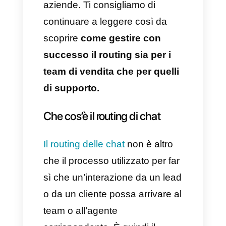
clienti, capaci di permettere
questo tipo di funzionalità. Uno
di questi è sicuramente
Callbell
.
Oggi desideriamo condividere
con te informazioni davvero
importanti sul routing di chat
poiché considerato necessario
e lo strumento migliore per
applicare le strategie utili alle
aziende. Ti consigliamo di