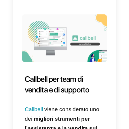
2) Dopo aver create l’account
Callbell, bisognerà andare nelle
impostazioni – routing
automatico.
3) Successivamente, abilitiamo i