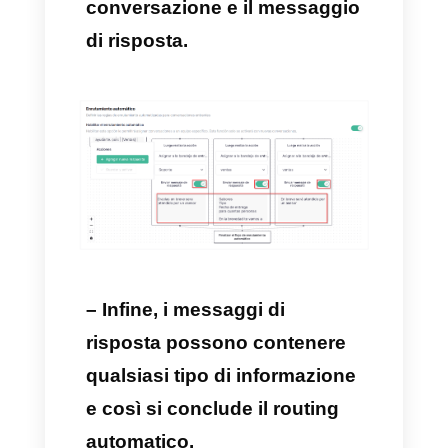
procedimento è elementare. Qui
di seguito, esaminiamo i
passaggi con le immagini così
da realizzare tutto il
procedimento in maniera
semplice e veloce.
1) La prima cosa da fare è
creare un nuovo account
Callbell, facendo clic qui
.