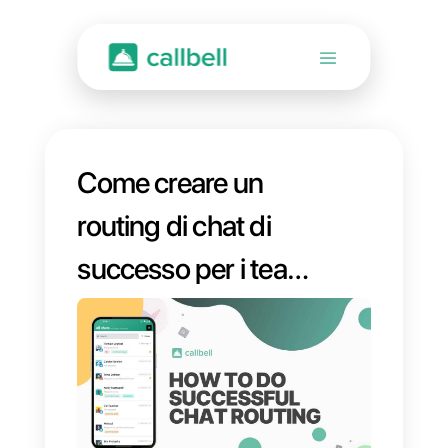
Come creare un
routing di chat di
successo per i team
di vendita e
supporto?