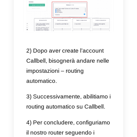
su un determinato problema
posto all’attenzione dal cliente,
ma può succedere che
vengano raccolte delle
informazioni sui reclami,
misurandole e
successivamente inviandole al
team che potrà risolvere il tutto.
Pertanto, queste strategie si
possono adattare alle esigenze
della tua azienda. Un altro