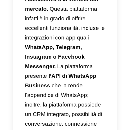
routing automatico su Callbell.
4) Per concludere, configuriamo
il nostro router seguendo i
passaggi. (Immagini)
– Prima di tutto, creiamo il
messaggio principale che
arriverà agli utenti.