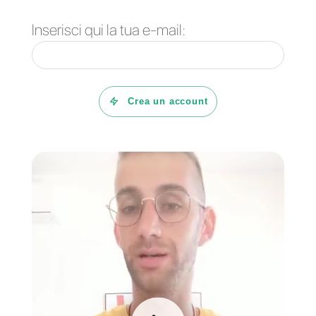
Business
che la rende
l’appendice di WhatsApp;
inoltre, la piattaforma possiede
un CRM integrato, possibilità di
conversazione, connessione
multipla di Facebook e
Instagram, ecc.
Nonostante tutto questo,
Callbell presenta anche un
catalogo virtuale, opzioni
CRM
e integrazioni con oltre 5000