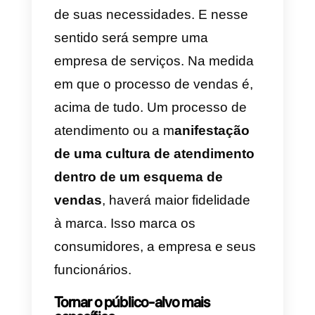
Do resultado bem sucedido de
uma venda consultiva.
Obtém-s
um cliente de alto valor, com
quem as negociações podem
continuar no futuro
. E, se você
não fizer uma venda específica,
não voltará às fases anteriores d
seu processo de conversão. Pel
contrário, esse potencial cliente
está orbitando por perto, sempre
na iminência de fazer uma