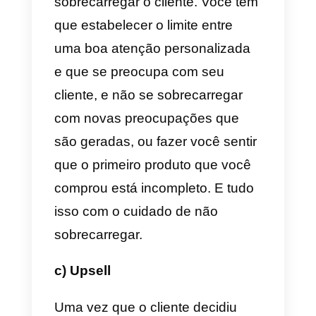
solução que necessita. É preciso
incentivar uma
conversa em qu
apenas o cliente é quem fala, e
precisa de orientação do
vendedor
. Tudo isso acontecerá
nas seguintes etapas:
Situação.
É baseado em todas
as pesquisas anteriores que já
foram feitas ao comprador. Com
base em todas essas