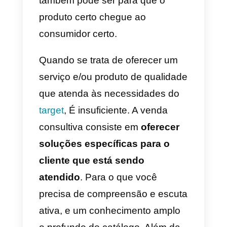
A necessidade da venda
consultiva e como ela
difere da venda tradicional
O objetivo do
marketing
é
comunicar a empresa com o
consumidor. E assim, satisfazer
as necessidades de ambos: uma
compra e um produto. A chave
está na comunicação porque a
mensagem correta deve ser