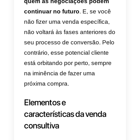
Se você está no
marketing
, voc
estará familiarizado com o
conceito do
funnel ou funil de
vendas
. É uma metáfora ou
referência visual para narrar
graficamente a maneira como
uma estratégia de marketing filtra
os usuários para finalmente
convertê-los em clientes.
Nas fases mais amplas do funil,
eles são. A
criação de marca
,