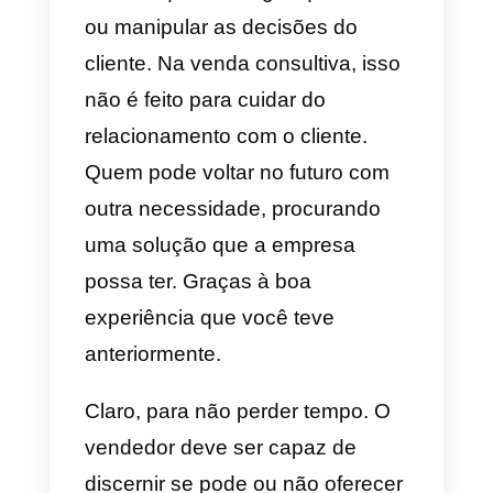
satisfazer da melhor forma
possível todas as necessidades
que os seus clientes possam ter,
até que a empresa deixe de
existir.
Trata-se de
focar em
relacionamentos que duram ao
longo do tempo
. Aqui o cliente
não só adquire mercadoria, mas
é um consumidor passivo da sua
marca. E você sempre vai querer