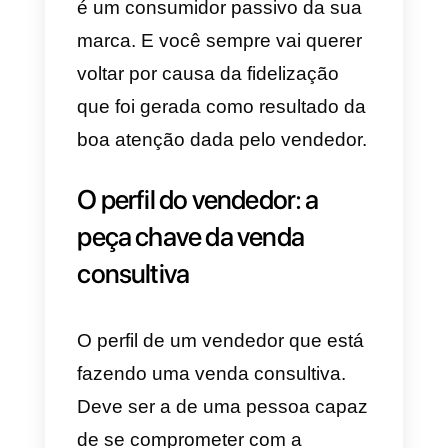
possa funcionar, deve funcionar
com um target muito bem
definido. Isso fará com que
o
vendedor e a empresa se
especializem nele
e, portanto.
Ofereça melhor atendimento e
qualidade aos interessados ​​em
sua marca.
O que a empresa oferece
Na venda consultiva. A empresa