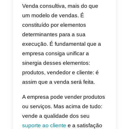
campanhas subsequentes para
atrair clientes. Gere tráfego na
web, crie campanhas
publicitárias, segmente seu
público ou nicho, etc. O problem
da venda consultiva é que ela
está localizada em um ponto
crítico e muito estreito desse
funnel ou funil de vendas
. A
conclusão da venda.