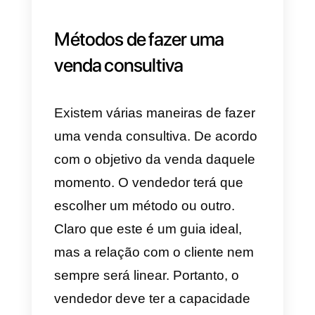
de se comprometer com a
compreensão do produto que se
propõe a vender. Deve estar
integrado na sua forma de falar
ou
compor mensagens
. O tempo
que dura a negociação. Ou seja:
este
vendedor entende que a
venda é, na realidade, uma
conversa que só termina com 
conclusão da venda ou o seu
declínio.