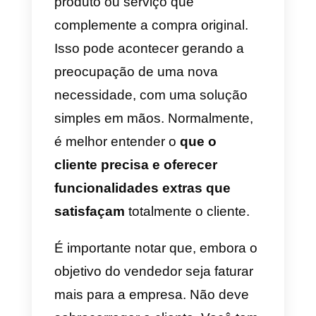
sempre será linear. Portanto, o
vendedor deve ter a capacidade
de se adaptar à circunstância.
Estes são os três mais
relevantes.
a)
SPIN Selling
Esta técnica baseia-se no cliente
não parar de falar. De forma a
recolher toda a informação
necessária para lhe oferecer a