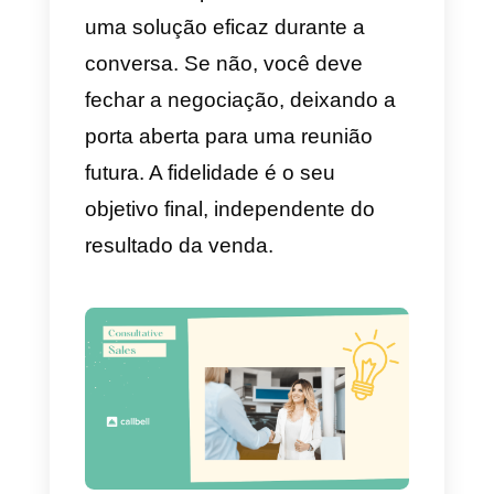
voltar por causa da fidelização
que foi gerada como resultado d
boa atenção dada pelo vendedor
O perfil do vendedor: a
peça chave da venda
consultiva
O perfil de um vendedor que está
fazendo uma venda consultiva.
Deve ser a de uma pessoa capa