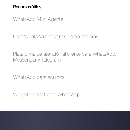
plataforma.
Si quieres probar
Callbell, da clic aquí.
Cómo usar
3 enfoques para
Instagram Direct
brindar atención al
para el servicio al
cliente a un público
cliente
móvil