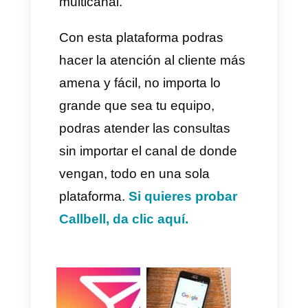
2)
Mostrar transparencia en la
entrevista
Una vez que contemos con
varios candidatos para
entrevistar, toma tu tiempo para
dedicar a cada uno y
conocerlos muy bien, recuerda
que son personas con
obligaciones y, por lo tanto,
hacen un esfuerzo por asistir a