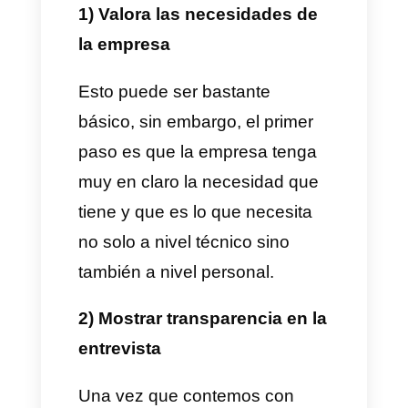
–
Ser hábil para resolver
conflictos de forma pacífica.
–
Habilidad para entender los
problemas rápidamente.
–
Ser capaz de trabajar en
múltiples canales.
Aunque existen más
habilidades, un buen agente de
servicio al cliente posee estas
que acabamos de mencionar.