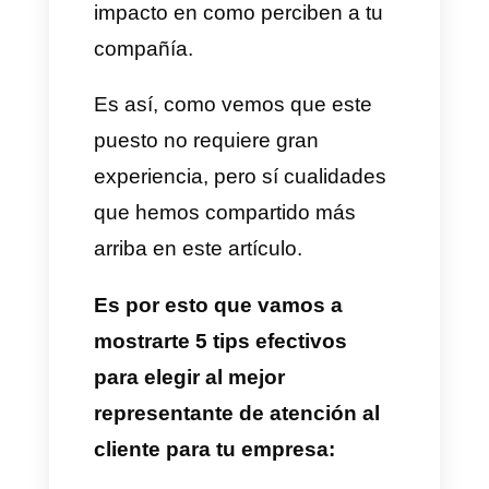
ellos es total.
Un buen candidato debe:
–
Ser paciente y empático en
todo momento.
–
Tener actitud y mente
positiva.
–
Tener habilidades de
comunicación y escucha.