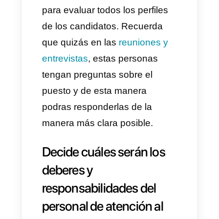
atención al cliente debes
realizarte a ti mismo estas
preguntas:
–
¿Cuál será el rol final del
agente de servicio al cliente?
–
¿Qué responsabilidades
tendrá?
–
¿Qué habilidades necesita
para realizar el trabajo?