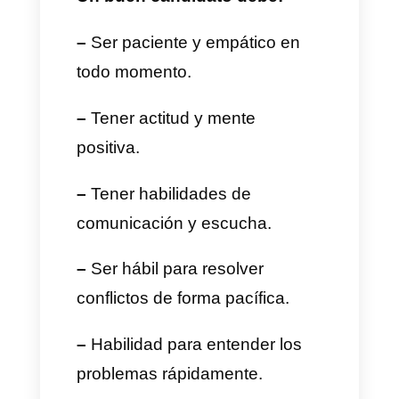
confianza con los clientes para
afianzar su lealtad.
–
Atender las quejas y ofrecer
las soluciones acertadas.
–
Procesar pedidos,
formularios, solicitudes y brindar
información sobre
seguimientos.
–
Generar oportunidades de
ventas.