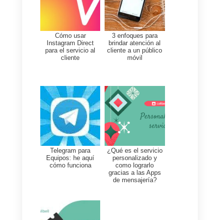
la entrevista.
3)
Investigar las referencias
Es importante conocer bien a
tus candidatos, saber sus
experiencias en otras empresas
y como se ha desenvuelto a lo
largo del tiempo en sus
trabajos.
4)
Tomate el tiempo de hacer
varias entrevistas