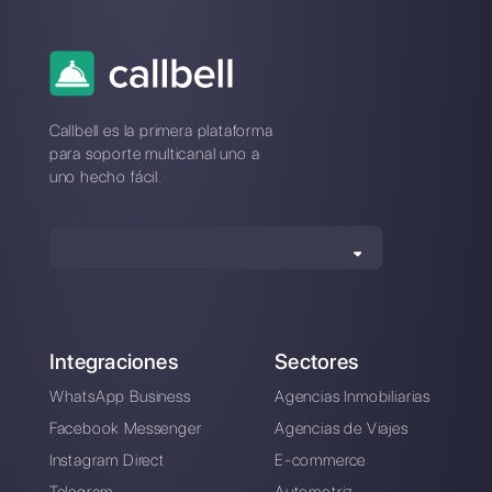
Telegram para
¿Qué es el servicio
Equipos: he aquí
personalizado y
cómo funciona
como lograrlo
gracias a las Apps
de mensajería?
4 estrategias para
reducir los costos de