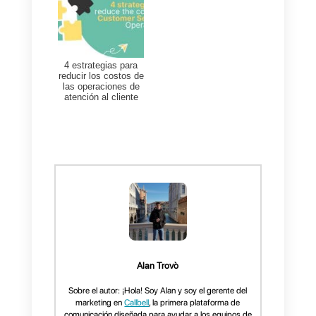
Recuerda tomar el tiempo que
necesites para conocer a los
candidatos y poder evaluar bien
su desempeño, si necesitas
realizar pruebas, hazlo.
5)
Seleccionar al mejor
candidato
Por último, la empresa tiene
que seleccionar al mejor