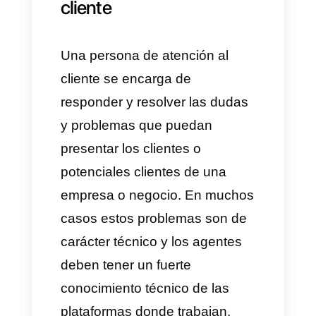
–
¿Qué habilidades no son
necesarias, pero son una gran
ventaja?
–
¿Cómo se medirá el éxito de
este rol dentro de la empresa?
Debes tener en cuenta que
hacerte estas preguntas a ti
mismo te ayudara a prepararte
para evaluar todos los perfiles
de los candidatos. Recuerda