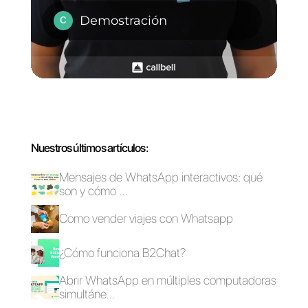
Callbell
y su increíble sistema
de atención multiagente y
multicanal.
Con esta plataforma podras
hacer la atención al cliente más
amena y fácil, no importa lo
grande que sea tu equipo,
podras atender las consultas
sin importar el canal de donde
vengan, todo en una sola