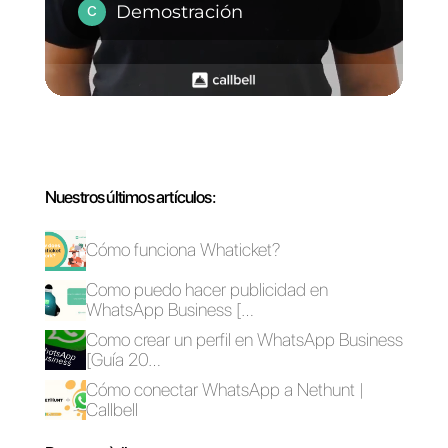
Preguntas Frecuentes
Cómo usar
Facebook
Messenger para
comercio
electrónico?
De qué manera se
puede conectar
Facebook
Messenger a tu