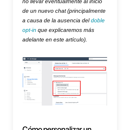
anuncio
8)
Guarda y publica tu anuncio
publicitario
Debido a que la mayor parte de
los
pasos detallados arriba
son
los mismos que deben seguirse
en la creación de cualquier otro
tipo de anuncio publicitario en
Facebook (como, por ejemplo, el
presupuesto, la definición de la