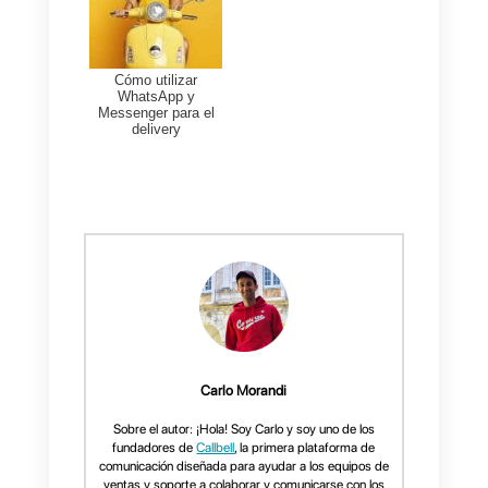
todos los potenciales clientes qu
interactúan con la página a travé
de Messenger: nuestra
experiencia nos enseña cuan
particularmente potente puede
resultar este tipo de anuncio para
vender productos y servicios
con
un costo de adquisición limitado.
En el próximo artículo,
analizaremos cómo es posible
enviar
un mensaje