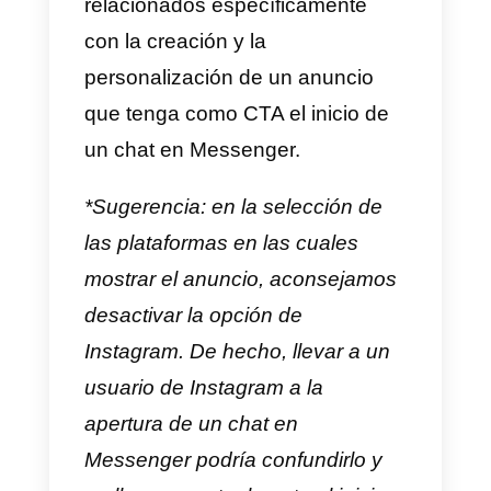
objetivo de la campaña
4)
Crea un grupo de anuncios o
selecciona uno ya existente
5)
En Grupo de Anuncios, en
Mensajes selecciona “Clic que
envía a Messenger”
6)
Modifica
el público, los
posicionamientos, el presupuest
y la programación
7)
En Anuncios, personaliza el
aspecto y el formato de tu