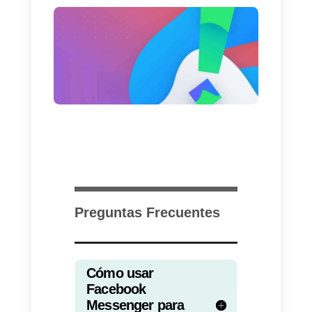
personalizado con la utilización
de los botones. Esta alternativa
ha
resultado
mejor que la de
F
.A.Q. ya que parece que en
algunos dispositivos estas última
no son mostradas correctamente
con un impacto negativo en la
experiencia del usuario.