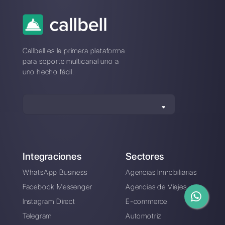
servicio al cliente?
Cómo generar leads
Por qué las
con WhatsApp
empresas deben
adoptar una
estrategia de
servicio al cliente
omnicanal