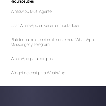
comercio
electrónico?
¿Por qué las
Cómo gestionar los
aplicaciones de
mensajes de una
mensajería son el
página de Facebook
nuevo paradigma de