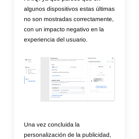
estándar:
un sencillo mensaje
que puede incluir un saludo y
algunas preguntas que la
personas podrían querer hacer a
tu empresa
2)
“
Mensaje de bienvenida
personalizado”:
esta opción
(recomendada)
permite crear
modelos para agregar fotos,
videos, botones y mucho más a