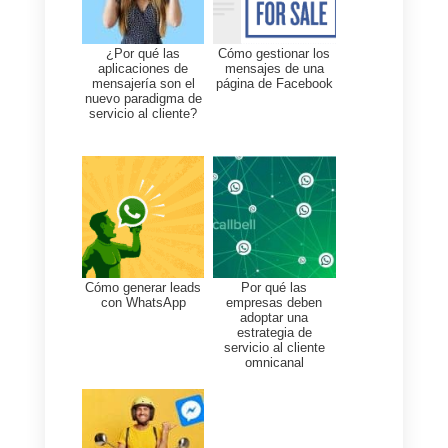
proponer y vender vuestros
productos chateando
directamente con el contacto
proveniente del anuncio.
En
Callbell
, trabajamos con
muchísimas empresas que
manejan
grandes volúmenes d
conversaciones
de chat con el
fin de permitir gestionar de
manera eficaz la relación con