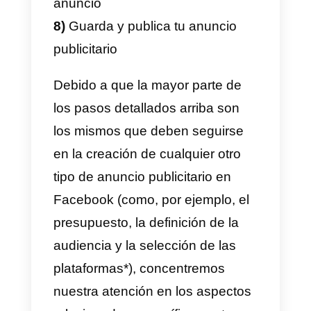
He aquí en resumen cuáles son
los pasos a seguir para crear un
anuncio que lleva al inicio de un
chat en Messenger:
1)
Accede a Gestión de anuncios
en Facebook Business Manager
2)
Crea una nueva campaña
haciendo clic en el botón verde
“Crea”
3)
Selecciona “Mensajes” como