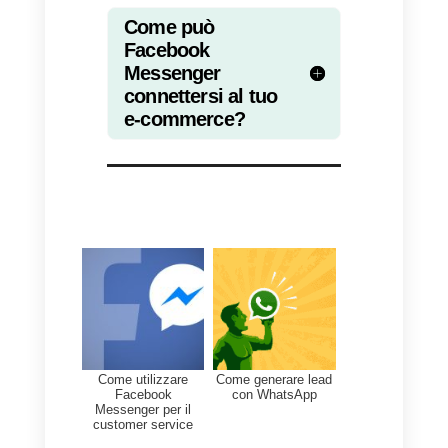
Una volta ultimata la
personalizzazione dell’ad, è
possibile salvare pubblicare
l’inserzione.
Dopo poche ore,
inizierete a ricevere nuovi contatti
attraverso Facebook Messenger
e potrete iniziare a proporre e
vendere i vostri prodotti chattand
direttamente con il contatto