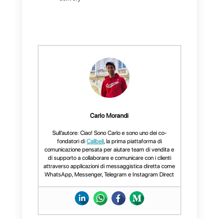
utilizzare questa tipologia di
inserzioni possa rivelarsi uno
strumento particolarmente
potente per
vendere prodotti e
servizi
ad un costo di
acquisizione limitato.
Nel prossimo articolo, andremo
ad analizzare come è poi
possibile inviare
un messaggio
sponsorizzato
a tutti quegli utent