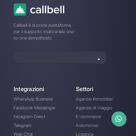
Perché le aziende
Come far crescere il
devono adottare una
tuo business grazie
strategia di servizio
a Messenger e
clienti omnicanale
WhatsApp
Come utilizzare
WhatsApp e
Messenger per il
delivery