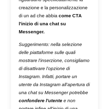
obiettivo della campagna
4)
Crea un gruppo di inserzioni o
selezionane uno già esistente
5)
In Gruppo di Inserzioni, sotto
Messaggi seleziona “Clic che
rimanda a Messenger”
6)
Modifica il pubblico, i
posizionamenti, il budget e la
programmazione
7)
In Inserzioni, personalizza
l’aspetto e il formato della tua ad