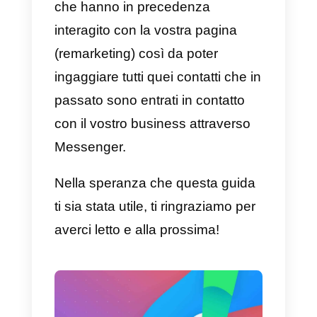
contatti
, una chat automatica
rappresenta un metodo più
informale per raccogliere
informazioni sui clienti.
Consiglio: in base a diversi studi
di settore, l’opzione che nel temp
sembra performare meglio è la
combinazione di un messaggio
personalizzato all’utilizzo dei
bottoni. Questa scelta è risultata