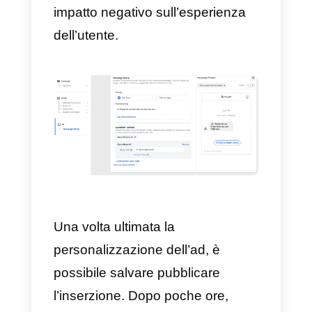
saluto e alcune domande che le
persone potrebbero voler
rivolgere alla tua azienda
2)
Messaggio di benvenuto
personalizzato:
questa opzione
(consigliata)
permette di creare
modelli per aggiungere foto,
video, pulsanti e molto altro alla
tua esperienza di benvenuto.
Particolarmente interessante è la