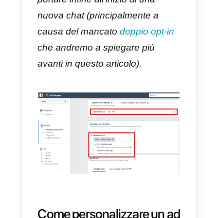
8)
Salva e pubblica la tua
pubblicità
Poiché la maggior parte degli ste
descritti qui sopra sono gli stessi
che devono essere seguiti nella
creazione di qualsiasi altra
tipologia di inserzione
pubblicitaria su Facebook (come,
per esempio, il budget, la
definizione dell’audience e la