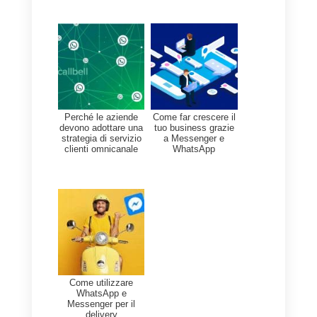
proveniente dall’ad.
A
Callbell
, lavoriamo con
tantissime aziende che
gestiscono
grandi volumi di
conversazioni
di chat al fine di
permettere di gestire in maniera
efficiente il rapporto con tutti i
potenziali clienti che
interagiscono con la pagina
attraverso Messenger: la nostra
esperienza ci insegna quanto