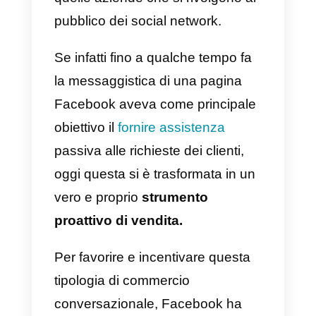
presenti sul social network e i lor
clienti.
Inoltre, con l’avvento dei chatbot 
di strumenti come
ManyChat
e
Chatfuel
per la creazione di flussi
di chat automatizzati attraverso
Messenger, la piattaforma ha
assunto un ruolo ancora più
centrale nel marketing di tutte
quelle aziende che si rivolgono al
pubblico dei social network.