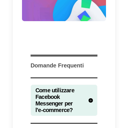
migliore delle F.A.Q. poiché
sembra che su alcuni device
quest’ultime non vengono
mostrate correttamente, con un
impatto negativo sull’esperienza
dell’utente.