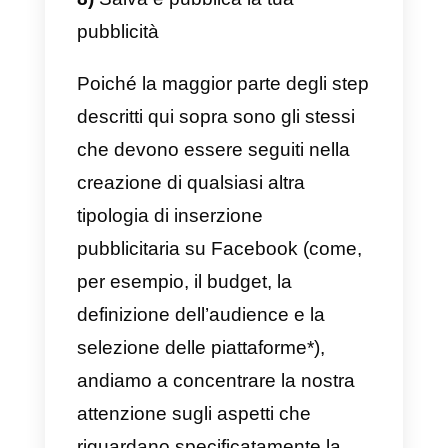
Ecco quali sono in sintesi gli step
da seguire per creare
un’inserzione che rimanda
all’inizio di una chat su
Messenger:
1)
Accedi a Gestione inserzioni, i
Facebook Business Manager
2)
Crea una nuova campagna
cliccando sul bottone verde
“Crea”
3)
Seleziona “Messaggi” come