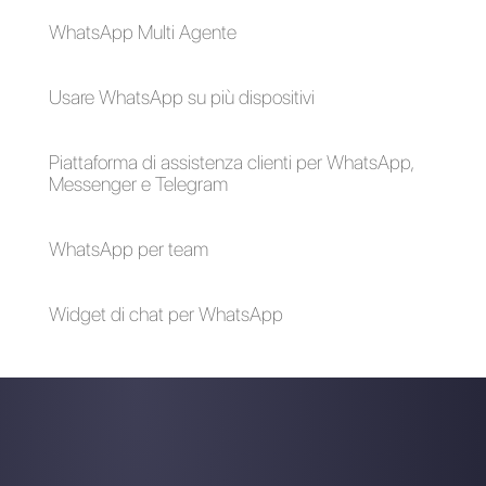
Come utilizzare
Come generare lead
Facebook
con WhatsApp
Messenger per il
customer service