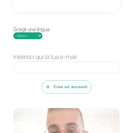
che hanno in precedenza
interagito con la vostra pagina
(remarketing) così da poter
ingaggiare tutti quei contatti che i
passato sono entrati in contatto
con il vostro business attraverso
Messenger.
Nella speranza che questa guida
ti sia stata utile, ti ringraziamo per
averci letto e alla prossima!