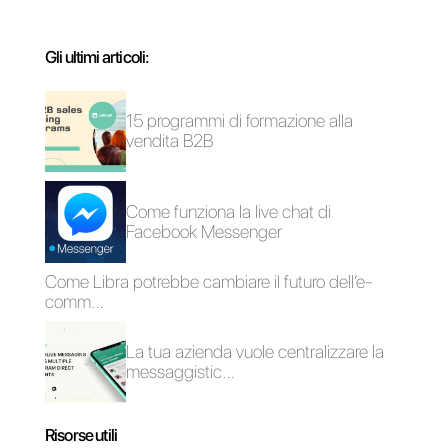
Come utilizzare
Facebook
Messenger per
l'e-commerce?
Come può
Facebook
Messenger
connettersi al tuo
e-commerce?