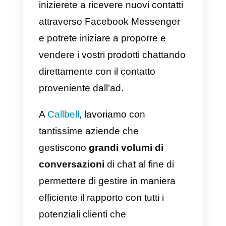
scelta tra F.A.Q., pulsanti e
risposte rapide: queste tre
funzionalità permettono di
aumentare in maniera
significativa il tasso di
conversione
dell’inizio di un
messaggio dopo il click dell’ad.
3) Genera contatti:
questa
opzione permette di porre alcune
domande di qualifica al contatto.
Questa scelta si rileva