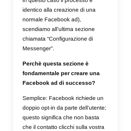
di disattivare l’opzione di
Instagram. Infatti, portare un
utente da Instagram all’apertura d
una chat su Messenger potrebbe
confondere l’utente
e non
portare infine all’inizio di una
nuova chat (principalmente a
causa del mancato
doppio opt-in
che andremo a spiegare più
avanti in questo articolo).