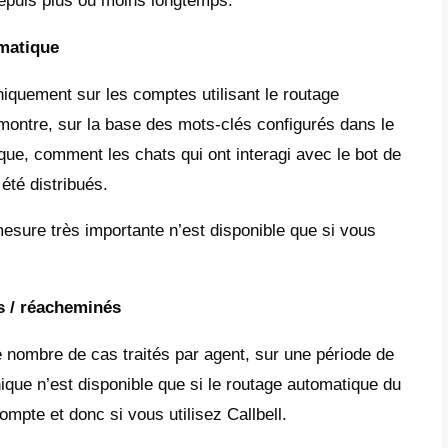
el et au niveau de l’équipe. Le temps de trai
nt où un agent reçoit un nouveau chat (
il 
 ou d’un chat existant qui est rouvert 
 jusqu’au moment où l’agent ferme la conve
nc à comprendre combien de temps, en moye
iter un chat qui lui est attribué et à compa
des autres agents du compte.
s de connexion de l’agent
esure indique le temps passé en ligne (
disp
e. Il nous aide donc à déterminer si nos ag