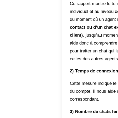
Qu’est
Les me
facilite
clients
de déter
sont rée
En outr
informa
d’assis