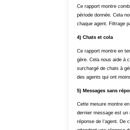
Messeng
stratégi
Quels 
Les ind
article,
mesurer 
1) Perf
Ce rapp