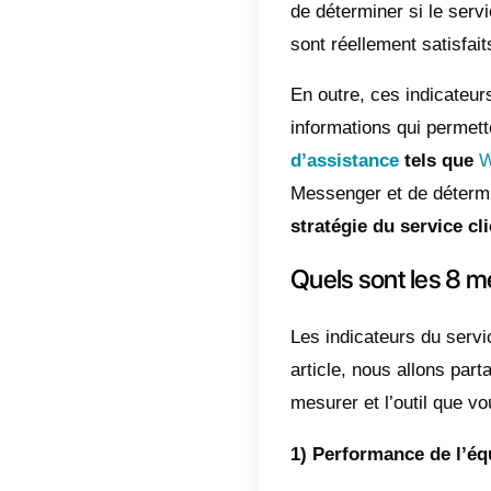
clients 
l’expéri
de conti
En outre
identifi
résolut
supérieu
réduire 
nous al
devrait 