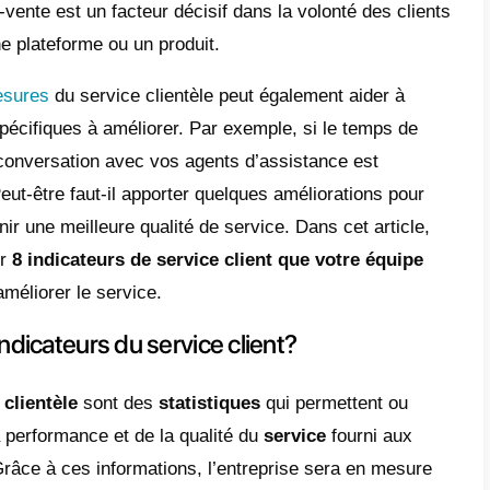
du service client fourni.
e
90%
des clients en ligne prennent leurs déc
alité du service clientèle qu’ils perçoivent d
xplique par le fait que les gens veulent se
aine. Il convient également de noter que la
occupations est un élément fondamental du s
e fait de fournir un bon soutien peut avoir un
nt les gens perçoivent notre entreprise.
 point très important est qu’une entreprise 
 Mais tant qu’un service client défectueux ou