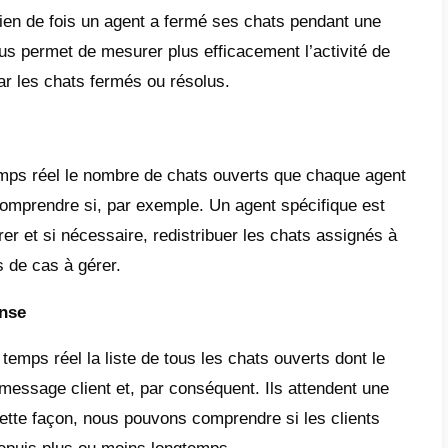
er et de déterminer à
leur tour les possib
e du service client.
sont les 8 meilleurs indicateurs du
icateurs du service client sont vraiment no
 nous allons partager les 8 meilleurs indica
et l’outil que vous pouvez utiliser pour le fa
ormance de l’équipement
ort montre le temps moyen de traitement d