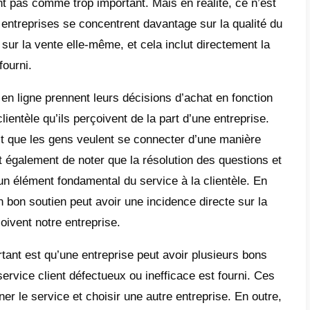
e
est-ce que les indicateurs du service client
ls sont les 8 meilleurs indicateurs du servi
nt?
uoi servent les indicateurs du service client
l outil peut m’aider à atteindre ces paramèt
hui, il existe de nombreux types d’entreprise
erce électronique
aux sociétés de services
 laquelle vous pensez n’est pas le service 
 ne le considèrent pas comme trop important.
as. En 2022, les entreprises se concentrent
après-vente que sur la vente elle-même, et 