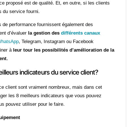
peuvent abandonner le service et choisir une
ence client après-vente est un facteur décisi
nuer à utiliser une plateforme ou un produit.
, le
suivi des mesures
du service clientèle
er les domaines spécifiques à améliorer. Pa
ion moyen d’une conversation avec vos agen
r à 10 heures. Peut-être faut-il apporter qu
ce temps et obtenir une meilleure qualité de
lons vous montrer
8 indicateurs de service
surveiller
pour améliorer le service.