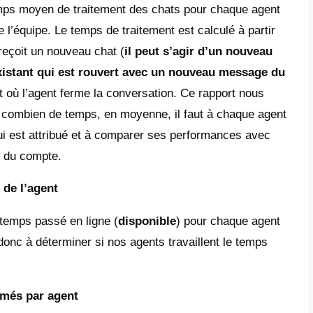
-ce que les indicateurs du service
sures du
service clientèle
sont des
statist
nt la mesure de la performance et de la qual
par les agents. Grâce à ces informations, l
miner si le service proposé est de qualité. Et
llement satisfaits du service fourni.
e, ces indicateurs de performance fourniss
tions qui permettent d’évaluer
la gestion d
tance
tels que
WhatsApp
, Telegram, Insta