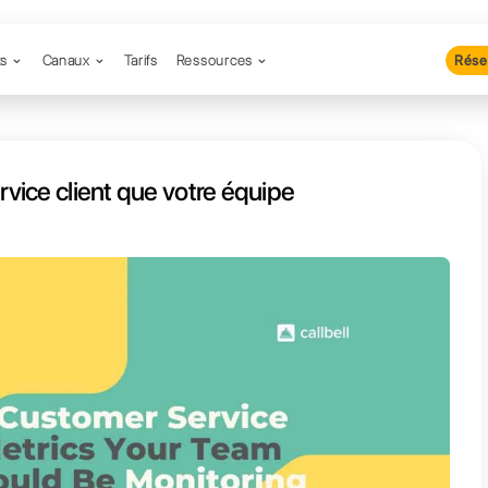
Produits
Canaux
Tarifs
Resso
cateurs de service client que votr
t surveiller