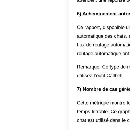
individu
du mome
contact
client
),
aide do
pour tra
celles 
2) Temp
Cette m
du compt