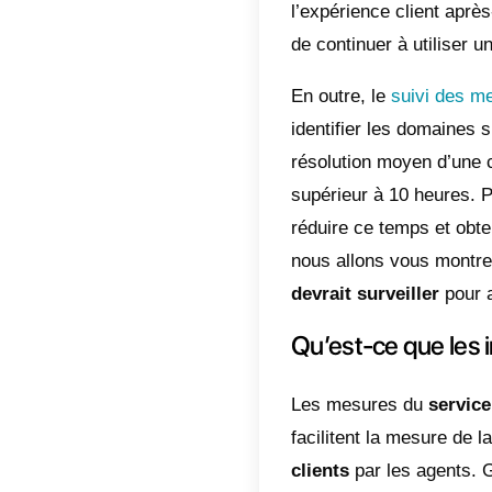
qualité 
Plus d
de la qu
Cela s’e
plus hum
des pré
outre, l
façon do
Un autre
clients.