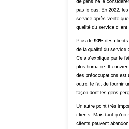
Indic
Qu’
Que
clie
À q
Que
Aujourd’
Du
comm
chose à
de gens
pas le c
service 