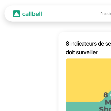
8 indi
doi