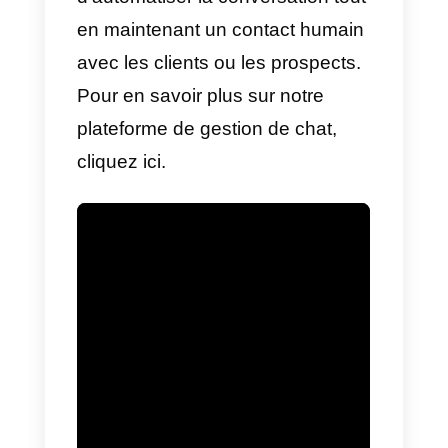
d’un chatbot sur WhatsApp est
qu’il est capable de communique
avec la base de clients de
manière ponctuelle et
asynchrone,
c’est-à-dire au
moment le plus opportun pour le
client.
Le chatbot peut se connecter
avec les clients sans les forcer à
sortir d’une application qu’ils
utilisent au quotidien et offrir une