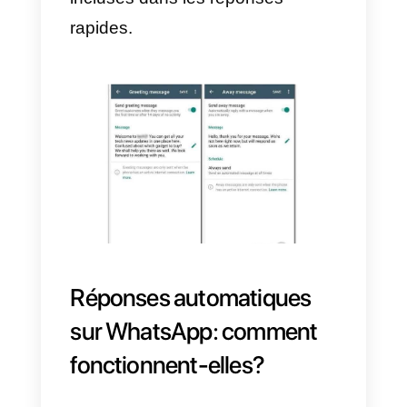
courants qui se présentent lors d
l’interaction avec les utilisateurs.
Pour les activer, il suffit de suivre
les étapes ci-dessous:
1) Dans l’application WhatsApp
Business, appuyez sur Plus
d’options -> Outils de tâches ->
Réponses rapides.
2) Appuyez sur Ajouter.