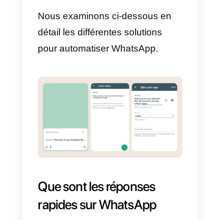
configurer des réponses
automatiques,
pour que
WhatsApp envoie
automatiquement une réponse à
l’utilisateur lorsque vous n’êtes
pas disponible sur l’application,
en essayant de recueillir le plus
d’informations possible de la part
de l’utilisateur.
Une autre solution pourrait être d
développer un chatbot
capable