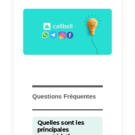
(Zenvia Conversion)?
Nous ne pouvons pas vous dire
s’il faut ou non acquérir
Sirena (Zenvia Conversion) car
cela dépend de l’entreprise qui
veut l’utiliser: par exemple, si vou
possédez une grande entreprise
disposant de beaucoup de temp
et d’une grande expérience sur l
marché, avec un capital assez