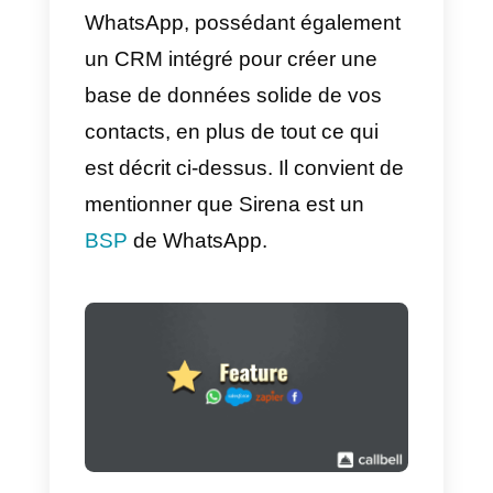
vous pouvez enregistrer vos
prospects.
Ce système de CRM intégré vou
permet de faire ce que vous faite
dans d’autres CRM tels que
Salesforce ou
Hubspot
, avec la
différence qu’il est 100% construi
pour WhatsApp et pour tous les
leads qui entrent par ce biais;
cependant, bien que Sirena ait le
CRM intégré, vous aurez toujour