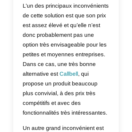
Comme tout outil,
Sirena
(Zenvia
Conversion) a des avantages et
des désavantages, nous allons
expliquer chacun d’entre eux ci-
dessous:
Avantages
:
Sirena (Zenvia Conversion) vous
permet de maintenir le contrôle d
toutes les communications de