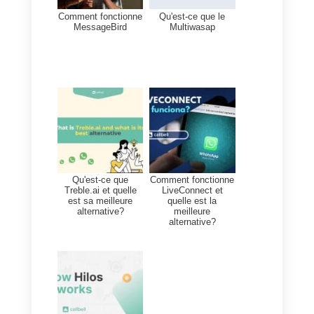
coûteuse. En outre, elle est très
complexe et difficile à mettre en
œuvre. Il est généralement
conseillé d’acquérir un
logiciel
de
communication adapté à votre
entreprise: dans ce cas, il existe
de nombreuses alternatives avec
de nombreux types d’avantages
et de prix qui peuvent être
adaptés à votre entreprise.