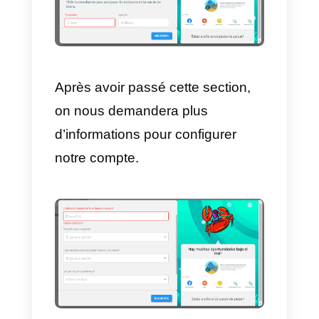
7)
Automatisation des données.
Comment s’inscrire sur
Sirena
Une fois que nous avons décidé
de nous inscrire, en cliquant sur l
bouton
S’inscrire ou
S’enregistrer
situé dans le coin
supérieur droit de l’écran, nous
devrons entrer notre adresse e-