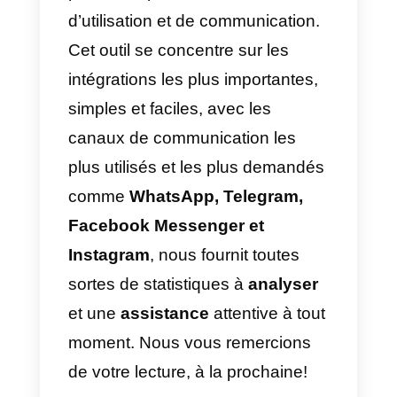
WhatsApp envoyés, très différent
de Callbell où
le coût est
toujours fixe!
Dois-je acquérir Sirena