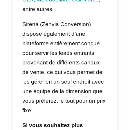
une compagnie qui vise à mettre
en relation les clients et les
entreprises de manière intégrée,
principalement par le biais de
WhatsApp
; cependant, elle
dispose d’autres intégrations
importantes telles que;
Facebook
OLX
,
Mercadolibre
,
Salesforce
,
entre autres.
Sirena (Zenvia Conversion)