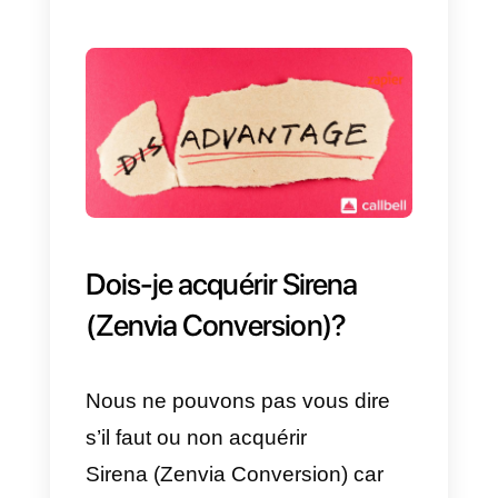
données des conversations avec
tous vos clients: pour cette raison
vous devez toujours vous
rappeler que vous avez besoin
d’un expert en marketing pour
vous aider à analyser ces
données.
Enfin, Sirena (Zenvia Conversion
dispose de multiples intégrations,
comme expliqué dans la premièr
section de cet article, mais les