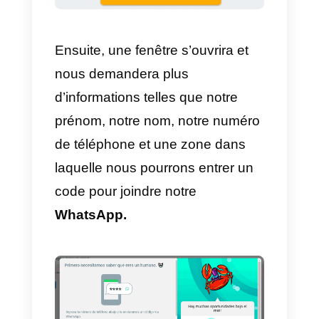
3)
Statistiques de l’ensemble de
votre équipe, du
marketing
, des
ventes et des clients.
4)
CRM
intégré dans l’application
5)
Multiples intégrations de toute
sortes et même avec d’autres
CRM.
6)
Gestion et achat de numéros
de téléphone.