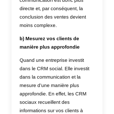
manière. En outre, ils intègrent
également les réseaux sociaux
les plus importants tels que
CRM
pour Instagram
,
CRM
Facebook
,
CRM Telegram
et
CRM WhatsApp.
Maintenant, nous allons partager
avec vous tous les avantages de
l’utilisation d’un CRM social dans
notre entreprise pour gérer tous