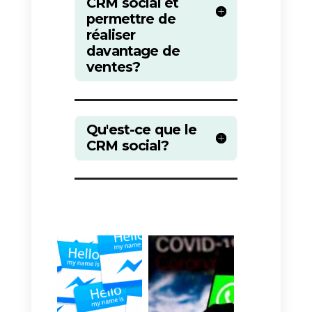
d) Analyse
Un bon CRM social vous
permettra d’analyser
individuellement les informations
de chaque prospect. Ces
données vous aideront à réaliser
de meilleures ventes et à
simplifier les processus. Il est très
important d’en tenir compte
lorsque vous recherchez une
solution CRM pour votre