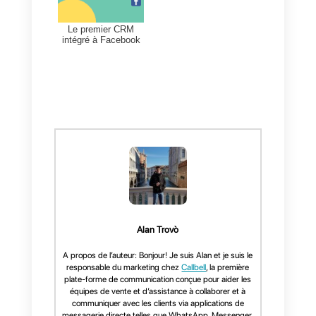
permettre de réaliser
davantage de ventes?
Callbell
est un outil essentiel
lorsqu’il s’agit de compléter votre
CRM social. Vous devez garder 
l’esprit que cet outil est
spectaculaire pour la
vente
sociale
, ce qui profite
grandement à ce que votre CRM
social fait déjà pour votre