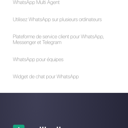
Quels outils
peuvent
compléter le
CRM social et
permettre de
réaliser
davantage de
ventes?
Qu'est-ce que le
CRM social?