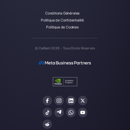
Alan Trovò
A propos de l’auteur: Bonjour! Je suis Alan et je suis le
responsable du marketing chez
Callbell
, la première
plate-forme de communication conçue pour aider les
équipes de vente et d’assistance à collaborer et à
communiquer avec les clients via applications de
messagerie directe telles que WhatsApp, Messenger,
Telegram et Instagram Direct