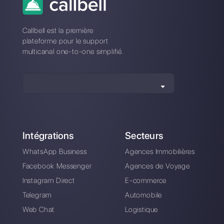
Comment utiliser
Les avantages
Facebook
d’utiliser Whatsapp
Messenger en tant
et Messenger pour
que CRM
votre business en
temps d’urgence
(Covid-19)