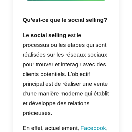
social selling, afin de réaliser des
ventes plus nombreuses et de
meilleure qualité.
Selon des études récentes,
90 %
des entrepreneurs et des
dirigeants
ne répondent pas aux
e-mails. Si, au contraire, le client
décide de les contacter par
un
court message sur les médias
sociaux
ou les
applications de
messagerie
, le taux de réponse