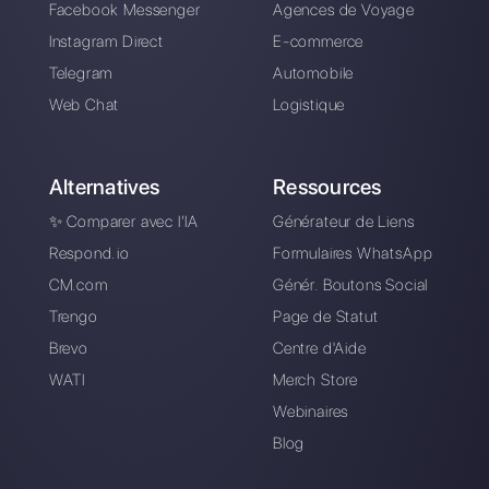
Automatisez vos
chats : 5 astuces qui
boosteront votre
business en 2024