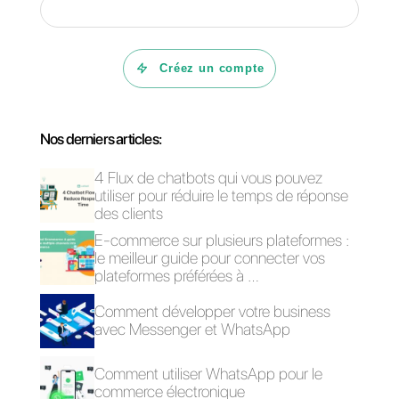
soyez, en simplifiant votre travail
et celui de vos agents. Si vous
souhaitez
obtenir plus
d’informations sur Callbell
,
cliquez ici.
Questions Fréquentes
Qu'est-ce que le