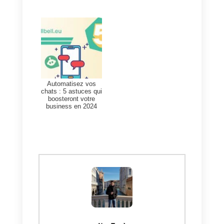
se connecter avec des clients
potentiels:
Callbell
emploie un
nombre x de consultants ou de
collaborateurs qui peuvent gérer
tous les messages provenant de
vos réseaux sociaux.
Imaginez que vous connectez
vos comptes Instagram,
Facebook, Telegram et WhatsAp
en un seul endroit et que les
messages atteignent une seule