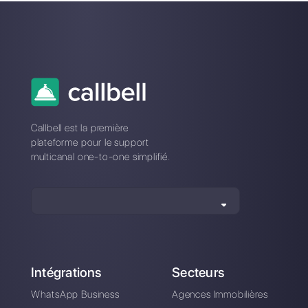
Comment vendre
Comment fonctionne
plus grâce au
Callbell Shop?
commerce
conversationnel?
Comment connecter
L'art de nouer des
WhatsApp à Pipefy |
relations clients par
Callbell
voie numérique: 11+
conseils