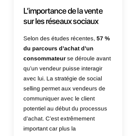
Le social selling ne consiste pas
seulement à entrer en contact
avec les gens, mais aussi à
établir des relations et à identifier
le moment où il faut conclure la
vente. Et, bien sûr, éviter
d’apparaître comme une
nuisance ou un
spam
avec nos
promotions.
C’est ce qu’est le
social selling
:
si vous avez une
page