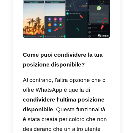
posizione in tempo reale?
Il primo passo per condividere la
tua posizione e fare click
sull’icona multimediale
della
chat di WhatsApp. Cliccheremo
quindi sulla
posizione
e poi su
posizione in tempo reale
e,
infine, l’app ci chiederà solament
di
confermare
l’azione per inviar
la posizione.