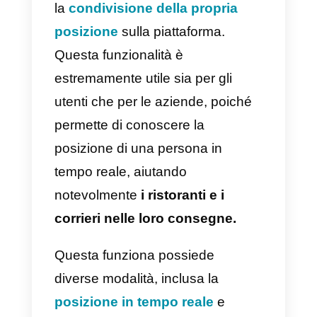
È passato molto tempo da
quando
WhatsApp
è entrato nel
mercato con i suoi molteplici
aggiornamenti. Uno dei più
importanti riguarda senza dubbio
la
condivisione della propria
posizione
sulla piattaforma.
Questa funzionalità è
estremamente utile sia per gli
utenti che per le aziende, poiché
permette di conoscere la