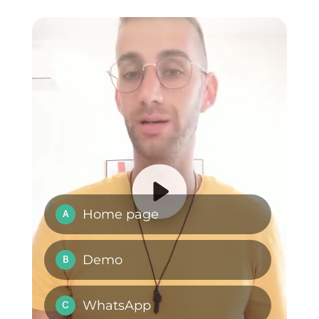
WhatsApp?
I vantaggi di
Vendite inbound con
utilizzare Whatsapp
WhatsApp:
e Messenger per il
metodologia
business nei periodi
di emergenza
(Covid-19)