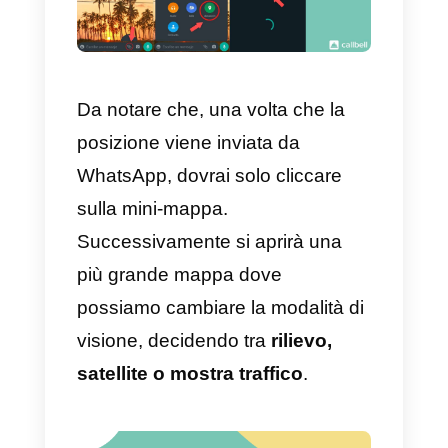
condividere l’ultima posizione
disponibile
. Questa funzionalità
è stata creata per coloro che non
desiderano che un altro utente
veda costantemente la propria
posizione. In questa, l’intero
processo è uguale a quello
descritto precedentemente;
tuttavia, quando clicchiamo per
inviare la nostra posizione, quest
verrà mandata automaticamente