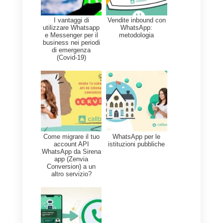
Instagram.
In questo modo,
gli
agenti possono gestire tutti i
messaggi
in arrivo da qualsiasi
canale in un’unica posizione e
piattaforma con l’aiuto di un team
multi-agente.
Potrai ricevere statistiche e
metriche sui tuoi agenti, gestire il
tuo team, misurare l’efficacia e
l’efficienza e, soprattutto, servire
rapidamente tutti i tuoi clienti. Per