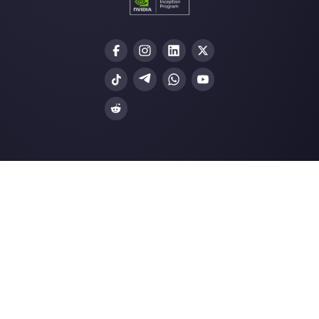
Gli ultimi articoli:
Come utilizzare WhatsApp nelle
concessionarie
Come utilizzare l’API di WhatsAp
Business d…
CRM integrato a WhatsApp Busi
per gestione ven…
Differenza tra Tidio e Callbell