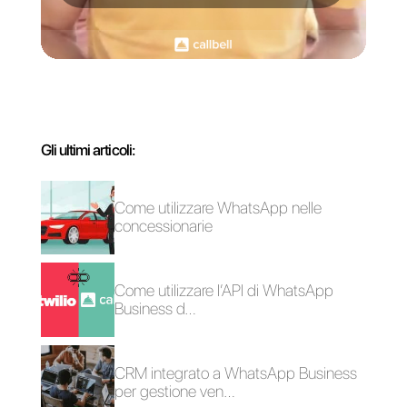
Come migrare il tuo
WhatsApp per le
account API
istituzioni pubbliche
WhatsApp da Sirena
app (Zenvia
Conversion) a un
altro servizio?