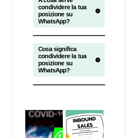
Come potenziare la mia
attività con Callbell per il
delivery?
Callbell
è uno strumento che
permette di connetterti e servire i
canali e i social network più
utilizzati dagli utenti, come ad
esempio,
WhatsApp, Telegram,
Facebook Messenger e