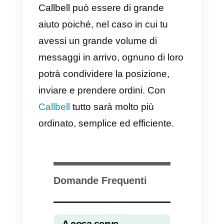
c)
Raccomandate
d)
Viaggi
e)
Servizi a domicilio