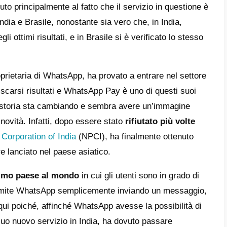
’è WhatsApp Pay?
e funzionano i pagamenti tramite WhatsAp
li sono i limiti per i pagamenti su WhatsAp
e sarà questo nuovo strumento di WhatsA
tsApp Pay in India e Brasile
e si può attivare WhatsApp Pay?
ernative a WhatsApp Pay
lbell e i pagamenti su WhatsApp
giornamento 2023] Pagamenti su WhatsApp
a NON sta succedendo?
n sanno dell’esistenza di un servizio offert
i: questo è dovuto principalmente al fatto c
n beta tester in India e Brasile, nonostante s
 ha ricevuto degli ottimi risultati, e in Bras