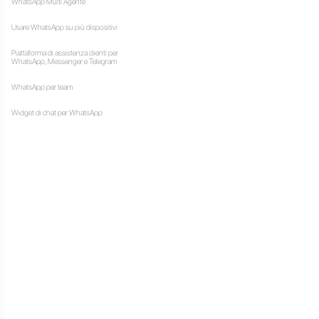
provato a entrare nel settore
p Pay è uno di questi suoi
embra avere un’immagine
e stato
rifiutato più volte
, ha finalmente ottenuto
co.
 gli utenti sono in grado di
nte inviando un messaggio,