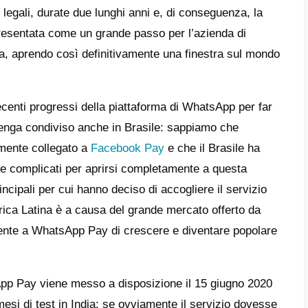
o.
ok
, la società proprietaria di WhatsApp, ha 
rio per anni, con scarsi risultati e WhatsAp
entativi; ma ora la storia sta cambiando e s
 grazie a questa novità. Infatti, dopo esser
tional Payments Corporation of India
(NPCI)
azione per essere lanciato nel paese asiati
così diventa il
primo paese al mondo
in cui
are pagamenti tramite WhatsApp sempliceme