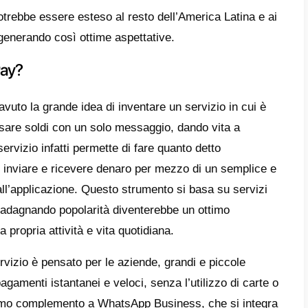
oria non finisce qui poiché, affinché WhatsA
e operazioni del suo nuovo servizio in India
so ardue diatribe legali, durate due lunghi a
rovazione si è presentata come un grande p
istica istantanea, aprendo così definitivam
rio.
parte, abbiamo recenti progressi della piat
questo servizio venga condiviso anche in Br
p Pay è strettamente collegato a
Faceboo
i legali veramente complicati per aprirsi c
Uno dei motivi principali per cui hanno deciso