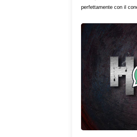
prima de
questo 
in poch
In ques
in Brasi
rivelars
paesi d
Cos’è
Nel 2018