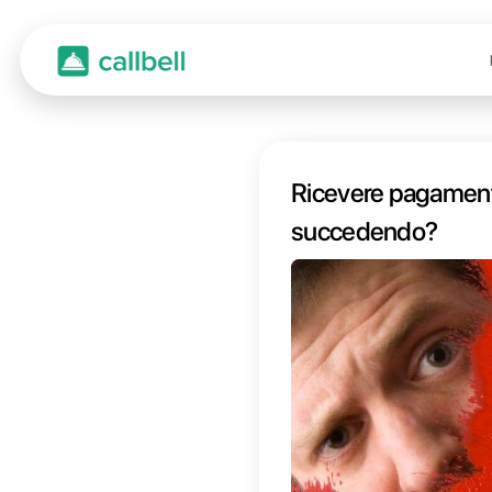
Ricev
succ