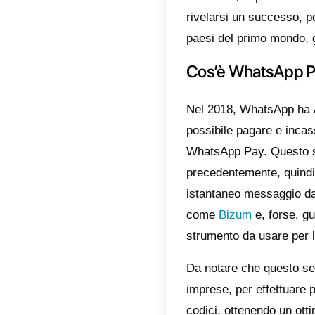
ma la st
aprire l
attraver
sua app
messagg
finanzia
D’altra 
sì che 
WhatsAp
process
novità. 