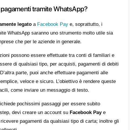
le pagare e incassare soldi con un solo mes
 Pay. Questo servizio infatti permette di f
ntemente, quindi inviare e ricevere denaro 
neo messaggio dall’applicazione. Questo str
izum
e, forse, guadagnando popolarità dive
o da usare per la propria attività e vita quo
e che questo servizio è pensato per le azie
 per effettuare pagamenti istantanei e veloci
 ottenendo un ottimo complemento a WhatsAp
amente con il concetto di business che ques