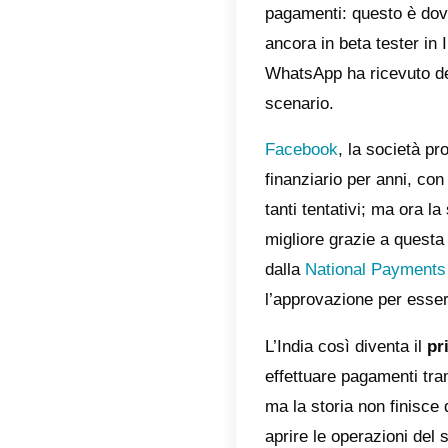
Cos
Com
Qua
Com
Wha
Dov
Alt
Cal
[Ag
cos
Molti no
pagament
ancora i
WhatsApp