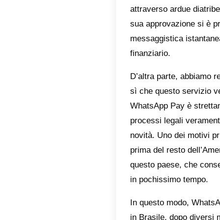
scenari
Facebo
finanzia
tanti t
migliore
dalla
Na
l’approv
L’India 
effettu