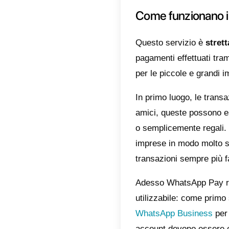
possibi
WhatsApp
precede
istanta
come
B
strument
Da notar
imprese,
codici,
perfett