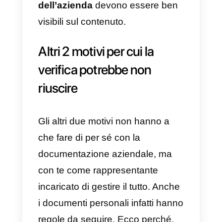
“
support@callbell.eu
” e che
l’oggetto sia “Conferma email per
autorizzazione Facebook”.
Se hai problemi a ricevere il
codice di verifica durante le
chiamate, prova quanto segue:
a) Assicurati che qualcuno sia
disponibile a rispondere alla
chiamata. Facebook non lascia
messaggi né è solito richiamare.