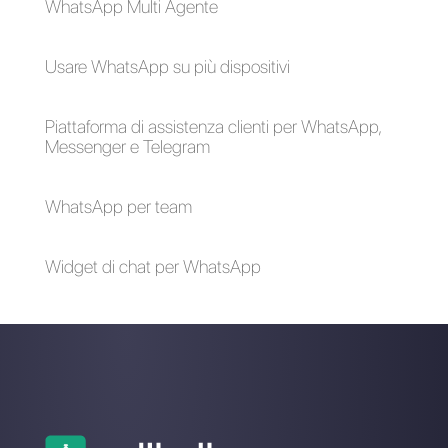
Come verificare il
Come collegare
proprio account
WhatsApp a
Facebook Business
Facebook per gli
Manager
annunci
Strumenti per la
7 modi per migliorare