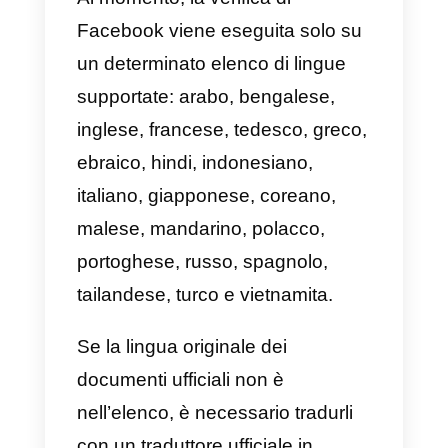
completa revisione. Devono
essere ufficiali e ti consigliamo di
seguire le istruzioni presenti sul
loro sito Web prima di caricarli.
A
seconda di ciascun paese di
origine, le aziende avranno
requisiti diversi.
Devi
consegnarli tutti, a seconda dei
casi, senza lasciarne nessuno d
parte.