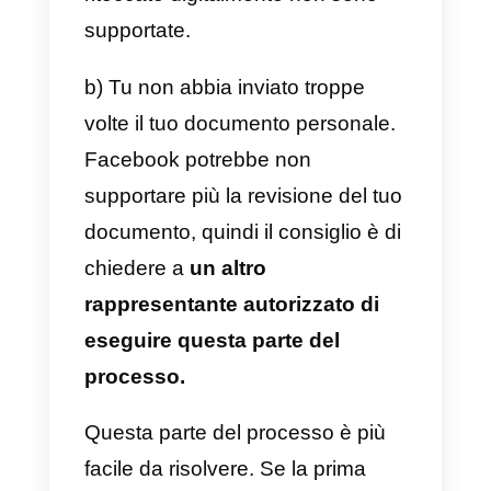
e) Se utilizzi un dispositivo mobile
aggiungi il numero +1-650-285-
1001 ai contatti.
f) Se utilizzi un telefono locale,
verifica con il tuo operatore che il
numero +1-650-285-1001 non si
bloccato.
Fondamentalmente, devi
aprire l
linee di comunicazione
in modo
che il codice raggiunga il tuo