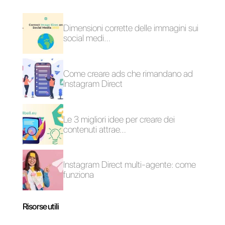
Quale sono le
possibili ragioni
per le quali la
verifica di
Facebook
Business
Manager non è
andata a buon
fine?