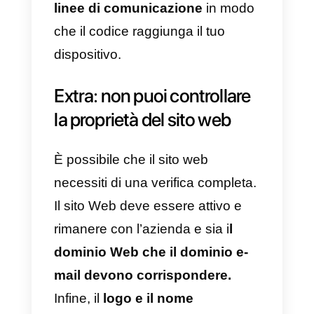
facebookmail.com text=”v=spf1
ip4:66.220.144.128/25
ip4:66.220.155.0/24
ip4:66.220.157.0/25
ip4:69.63.178.128/25
ip4:69.63.181.0/24
ip4:69.63.184.0/25″
“ip4:69.171.232.0/24
ip4:69.171.244.0/23 -all”
c) Controllare la
cartella
spam
e
che il mittente sia