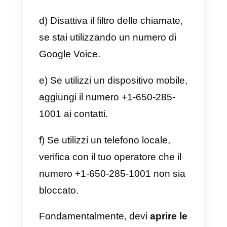
Nel caso in cui non ricevi il codic
di verifica via e-mail, procedi
come segue:
a) Aggiungi
“facebookmail.com
e
“fbworkmail.com”
come
mittenti sicuri all’host.
b) Autorizza i seguenti IP a
ricevere messaggi:
$ nslookup -type=txt