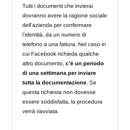
Infine, il
logo e il nome
dell’azienda
devono essere ben
visibili sul contenuto.
Altri 2 motivi per cui la
verifica potrebbe non
riuscire
Gli altri due motivi non hanno a
che fare di per sé con la
documentazione aziendale, ma