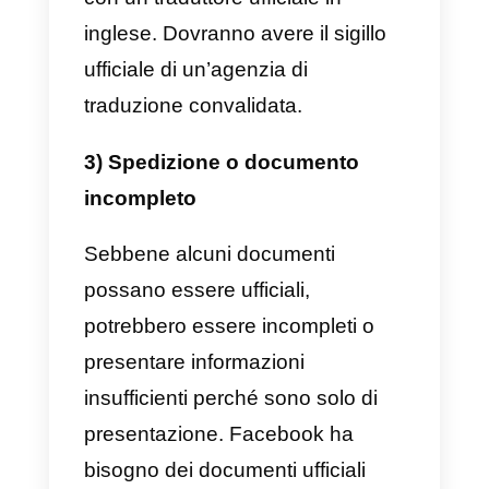
2) La lingua di almeno uno dei
documenti non è fra quelle
accettate
Al momento, la verifica di
Facebook viene eseguita solo su
un determinato elenco di lingue
supportate: arabo, bengalese,
inglese, francese, tedesco, greco
ebraico, hindi, indonesiano,
italiano, giapponese, coreano,
malese, mandarino, polacco,