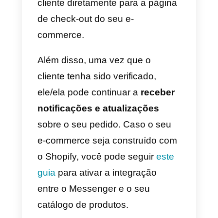
agora à sua conta do Messenger
Nota: Existem muitas empresas
que
não possui um website
e
usam exclusivamente o
Facebook Messenger para gerar
novas vendas: se você também
não possui um website,
sugerimos que continue lendo
este artigo a partir
deste
parágrafo.