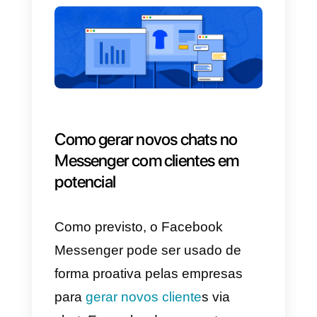
mesmo depois do cliente sair do
seu site.
Para
gerenciar os chats
desse
canal, você pode usar o
Facebook Business Manager ou
algumas plataformas dedicadas 
equipes de vendas e suporte,
como a
Callbell
.
Para integrar o
chat do Facebook Messenger ao
seu e-commerce, você pode
seguir
este guia.