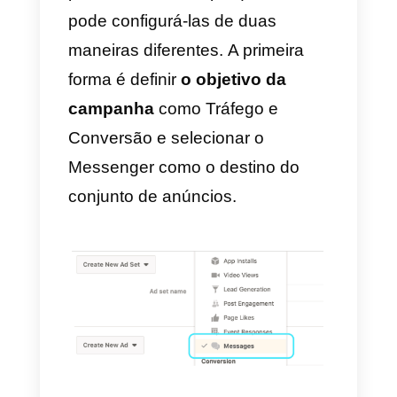
serão automaticamente
sincronizadas com o seu perfil d
Shopify, sem qualquer esforço
adicional.
Essas três ferramentas permitem
que você crie as bases para
configurar o Messenger como u
canal de vendas
real e não
apenas uma ferramenta passiva
de
suporte ao cliente
. Então,