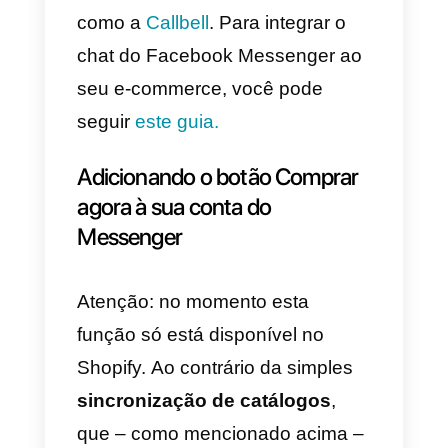
de check-out do seu e-
commerce.
Além disso, uma vez que o
cliente tenha sido verificado,
ele/ela pode continuar a
receber
notificações e atualizações
sobre o seu pedido.
Caso o seu
e-commerce seja construído com
o Shopify, você pode seguir
este
guia
para ativar a integração