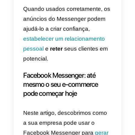
pode configurá-las de duas
maneiras diferentes.
A primeira
forma é definir
o objetivo da
campanha
como Tráfego e
Conversão e selecionar o
Messenger como o destino do
conjunto de anúncios.