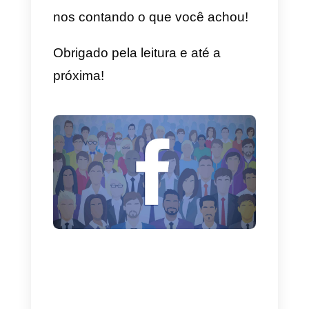
para os vender
seus produtos.
No entanto, o Facebook não
substituiu completamente o
antigo método de criação de
campanhas do Messenger, para
que você possa criar uma
campanha de duas maneiras.
O resultado não muda: uma vez
que o cliente clica no botão de