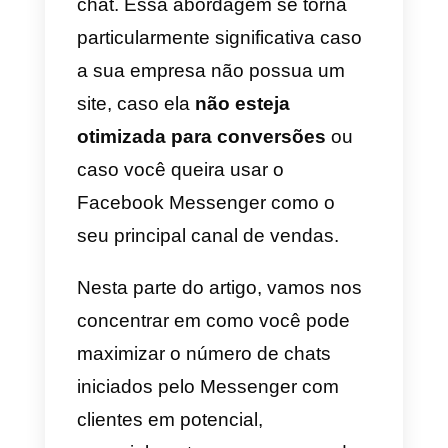
Adicionando o botão Comprar
agora à sua conta do
Messenger
Atenção: no momento esta
função só está disponível no
Shopify.
Ao contrário da simples
sincronização de catálogos
,
que – como mencionado acima –
leva os clientes do Messenger à