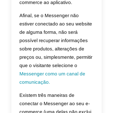
Por outro lado, apenas algumas
empresas usam essa ferramenta
para
gerar novos chats
com
clientes em potencial,
usando
anúncios pagos
, orientando o
cliente em todo o funil de vendas
desde a descoberta do produto
até o pagamento.
Independentemente da
abordagem que você deseja