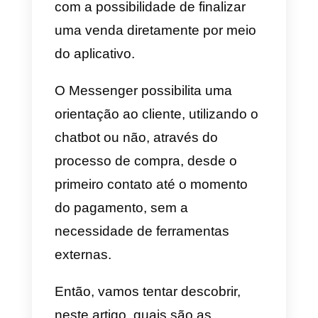
usado para trocar mais de 60
milhões de mensagens entre
empresas e clientes.
Para muitas empresas no mundo
do e-commerce, usar o
Faceboo
Messenger
para oferecer seus
produtos é uma oportunidade
única de
aumentar as suas
vendas
, especialmente agora
com a possibilidade de finalizar