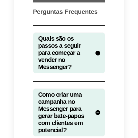
chat, uma nova janela de chat
será aberta, onde ele poderá
começar o chat clicando no texto
padrão (normalmente algo como:
Saiba mais).
Uma vez iniciado o chat, tudo o
que você precisa fazer é
orienta
o cliente para a compra
do
produto. Para fazer isso, é
possível automatizar algumas (s
não todas) as etapas do