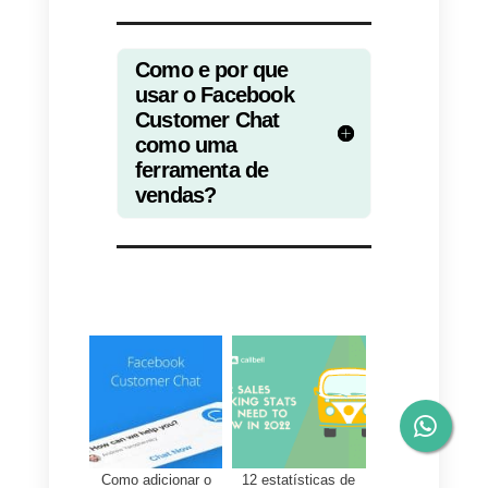
processo usando um
chatbot
,
mas isso será abordado em um
próximo artigo.