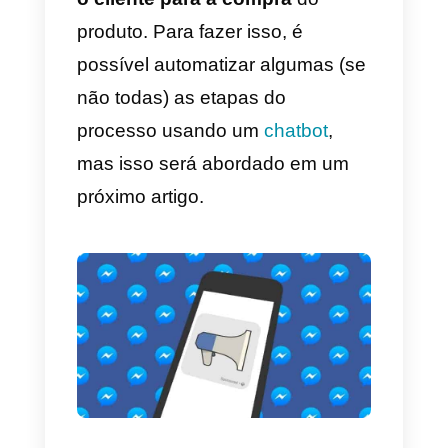
caso você queira usar o
Facebook Messenger como o
seu principal canal de vendas.
Nesta parte do artigo, vamos nos
concentrar em como você pode
maximizar o número de chats
iniciados pelo Messenger com
clientes em potencial,
especialmente graças ao uso de
anúncios que apresentam
o
início de um chat.