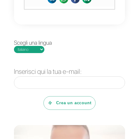
E’ quindi tempo di ragionare su
come non perdere questa
opportunità.
Come funziona la
Come utilizzare
live chat di
WhatsApp con più
Facebook
utenti
Messenger
contemporaneament
e