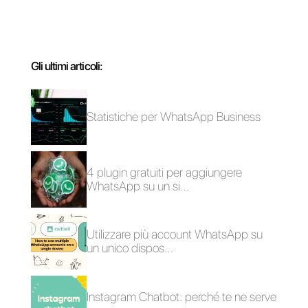
tuo team dovrebbe
monitorare
Carlo Morandi
Sull’autore: Ciao! Sono Carlo e sono uno dei co-
fondatori di
Callbell
, la prima piattaforma di
comunicazione pensata per aiutare team di vendita e
di supporto a collaborare e comunicare con i clienti
attraverso applicazioni di messaggistica diretta come