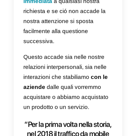
Se riflettiamo al modo in cui ogni
giorno interagiamo con il mondo
esterno attraverso il nostro
smartphone, ci rendiamo conto di
come sia sempre più difficile
resistere ad un’attesa: ci
aspettiamo
una risposta
immediata
a qualsiasi nostra
richiesta e se ció non accade la
nostra attenzione si sposta
facilmente alla questione