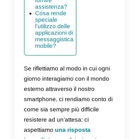
Indice
Perchè
utilizzare
WhatsApp o
Facebook
Messenger per
fornire
assistenza?
Cosa rende
speciale
l’utilizzo delle
applicazioni di
messaggistica
mobile?