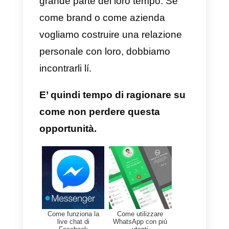
come
WhatsApp
o
Facebook
Messenger
rimuovono
l’aspettativa dell’istantaneità
d
parte dell’utente che diventa
consapevole di poter gestire la
sua richiesta di assistenza allo
stesso modo con il quale lo
stesso gestisce una
conversazione con un amico.
La conversazione prosegue su