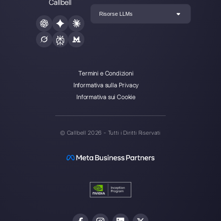
Statistiche per WhatsApp Busine
4 plugin gratuiti per aggiungere
WhatsApp su un si…
Utilizzare più account WhatsApp
un unico dispos…
Instagram Chatbot: perché te ne
uno