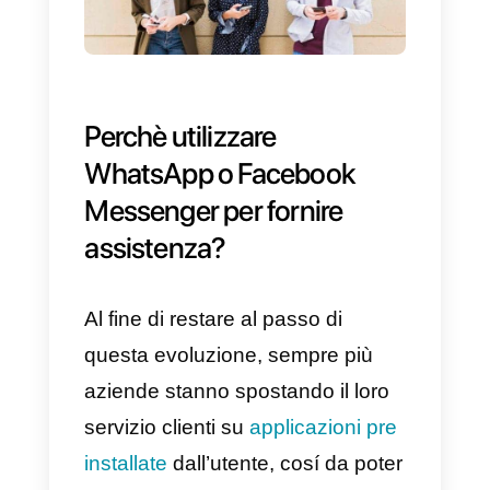
sua navigazione.
Per questa ragione, gli
strumenti
di chat tradizionali
che vediamo
installati ormai su ogni sito web
diventano sempre più
obsoleti e
sempre meno adatti
a far fronte
a una clientela sempre più
esigente e meno paziente.