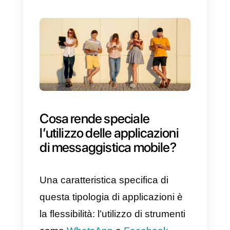
Al fine di restare al passo di
questa evoluzione, sempre più
aziende stanno spostando il loro
servizio clienti su
applicazioni pre
installate
dall’utente, cosí da pote
mantenere attiva l’interazione un
volta che il visitatore ha
abbandonato il sito web.
Questa strategia presenta diversi