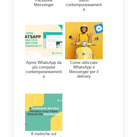
un canale dove l’utente si sente 
suo agio e dove la conversazion
viene salvata in automatico;
l’assistenza si tramuta in
un
rapporto amichevole
e a pari
livello, portando alla
massimizzazione dell’unica
metrica che conta per davvero:
la
soddisfazione
del nostro cliente
Con più di 50 miliardi di messagg
inviati ogni giorno tramite