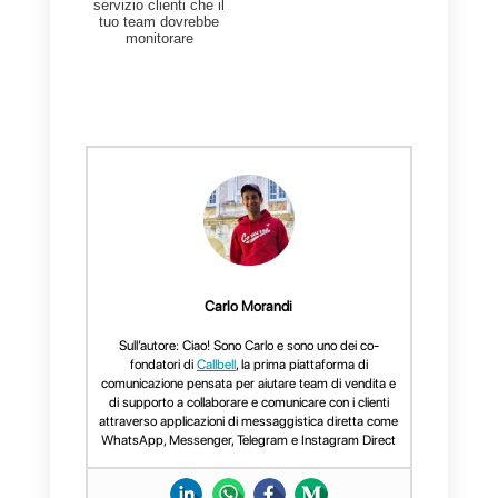
WhatsApp e Messenger,
dobbiamo prendere
consapevolezza che queste son
le applicazioni
sono
il “luogo”
dove i nostri clienti passano una
grande parte del loro tempo. Se
come brand o come azienda
vogliamo costruire una relazione
personale con loro, dobbiamo
incontrarli lí.