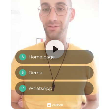
Aprire WhatsApp da
Come utilizzare
più computer
WhatsApp e
contemporaneament
Messenger per il
e
delivery
8 metriche sul
servizio clienti che il