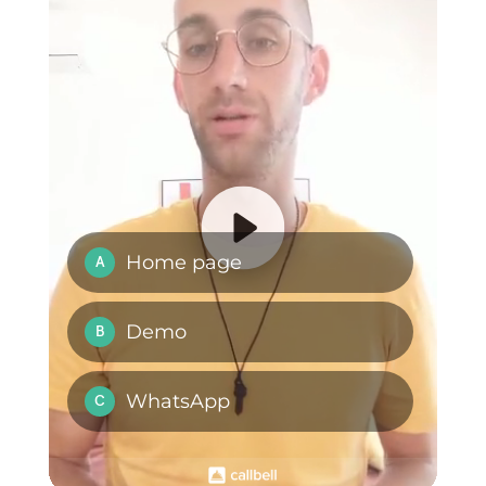
gruppo
WhatsApp?
WhatsApp e
Come creare un
Instagram per i
brand che venda di
ristoranti
più con WhatsApp
Business