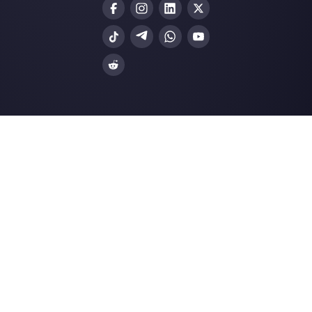
Gli ultimi articoli:
Team prevendita vs. vendita: qual
differenza?
Come connettere WhatsApp a
Nethunt | Callbell
Numero WhatsApp Business
bloccato? Ecco come recup…
Le 3 migliori idee per creare dei