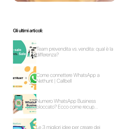
Cos’è l’NPS e come
Come inserire il link
implementarlo
di WhatsApp
tramite WhatsApp?
nell’account di
TikTok?