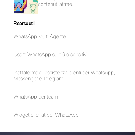
Come inviare
newsletter tramite
WhatsApp?
Alan Trovò
Sull’autore: Ciao! Sono Alan e sono il responsabile