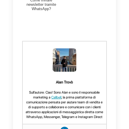
questa guida
per sapere come
creare e
avviare il tuo brand su
WhatsApp
e sviluppare le miglior
strategie per la tua attività.
Consigliamo invece anche
Callbell
per organizzare i tuoi
messaggi su WhatsApp
, gestire
il tuo gruppo di
supporto o
vendita
e altri social network
come Facebook, Instagram o