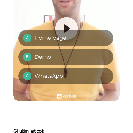
usare e si può utilizzare per
personalizzare ulteriormente la
tua attività, aprendo più canali di
comunicazione come WhatsApp,
Instagram , Facebook o
Telegram.
se desideri avere più informazion
su
Callbell
e su come questo
strumento può aiutarti a migliorar
i processi di comunicazione con i
tuoi clienti e personalizzare il tuo