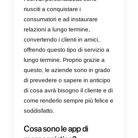
consumatore diventa sempre più
esigente. Questa è la dura realtà
del 2021 e degli anni che
verranno: quando il cliente si
trova di fronte alla decisione di
cosa acquistare, noleggiare o
consumare darà valore a
qualsiasi servizio capace di
chiarirgli quel grande dubbio per
decidere con trasparenza.
Attualmente, i modelli di business