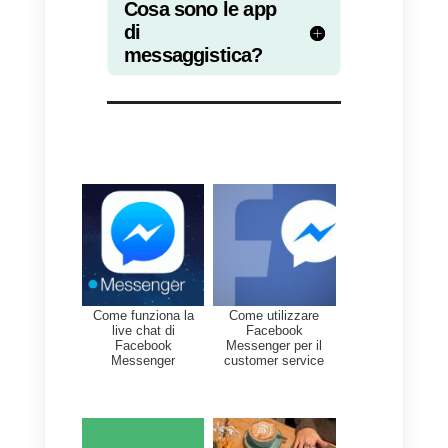
occuparsi solo di un determinato
punto della conversazione che
poi passerà ad una persona
reale. Proprio quello che fa
Callbel
e la sua funzionalità di
routing automatico, segnando la
linea di confine perfetta tra
automazione e servizio
personalizzato.