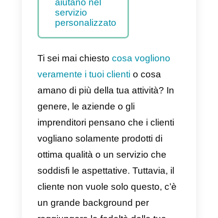
e
dell’automatizza
zione nel
servizio
personalizzato
Perché le App di
messaggistica
come Callbell ci
aiutano nel
servizio
personalizzato
Ti sei mai chiesto
cosa vogliono
veramente i tuoi clienti
o cosa
amano di più della tua attività? In