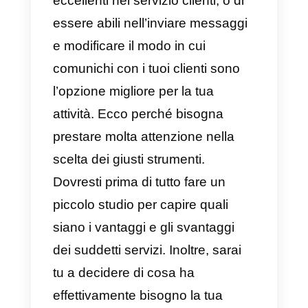
Un’esperienza personalizzata
,
diversa e integrata non significa
solo più clienti abituali, ma anche
pubblicità e consigli gratuiti.
Proprio per questo motivo,
affronteremo queste tematiche ne
presente articolo:
Cos’è il
servizio personalizzato e come
ottenerlo grazie alle App di
messaggistica
. Inoltre, ti