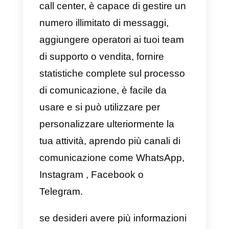
personalizzato è un cliente felice
e pronto a fare un acquisto.
Tuttavia, in vista del progresso
della tecnologia, molte aziende
scelgono di automatizzare i propr
servizi, apportando però un
grande svantaggio poiché le
chatbot
sono impiegate male,
possono giocare contro l’azienda
e far perdere clienti. Ricordiamo
sempre che alle persone piace