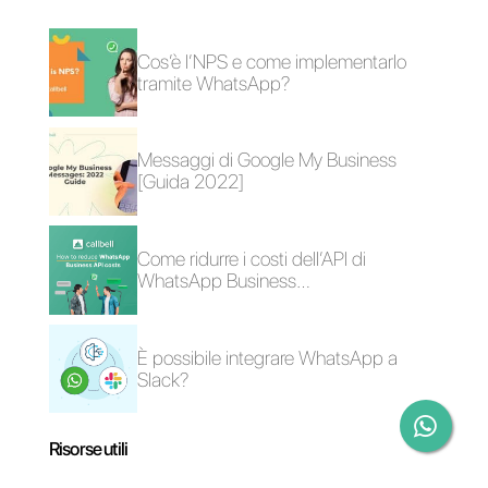
servizio,
fai clic qui
.
Domande Frequenti
Cos’è un servizio
personalizzato?
Cosa sono le app