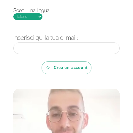
senza problemi. Un ottimo
esempio è
Callbell
.
questo è uno strumento complet
per team di supporto vendite o
call center, è capace di gestire un
numero illimitato di messaggi,
aggiungere operatori ai tuoi team
di supporto o vendita, fornire
statistiche complete sul processo
di comunicazione, è facile da