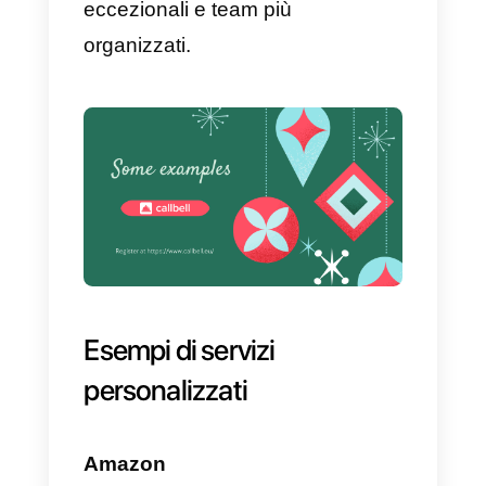
convertendo i clienti in amici,
offrendo questo tipo di servizio a
lungo termine. Proprio grazie a
questo, le aziende sono in grado
di prevedere o sapere in anticipo
di cosa avrà bisogno il cliente e d
come renderlo sempre più felice 
soddisfatto.
Cosa sono le app di
messaggistica?