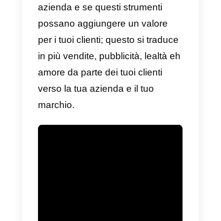
consiglieremo alcuni
strumenti di
messaggistica e app
che
possono aiutarti in questo
compito.
Ricorda che non tutti gli strumenti
che pretendono di essere
eccellenti nel servizio clienti, o di
essere abili nell’inviare messaggi
e modificare il modo in cui
comunichi con i tuoi clienti sono
l’opzione migliore per la tua