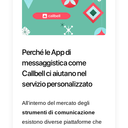
Starbucks
ha sempre fatto la
differenza proprio grazie al
servizio personalizzato offerto. L
possibilità di scrivere i nomi dei
clienti sui bicchieri e il trattamento
particolarmente avvolgente e
amichevole ha fatto la differenza
per quanto riguarda la
soddisfazione della clientela.
I limiti dei chatbot e