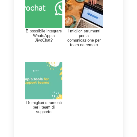
Perché le App di
messaggistica come
Callbell ci aiutano nel
servizio personalizzato
All’interno del mercato degli