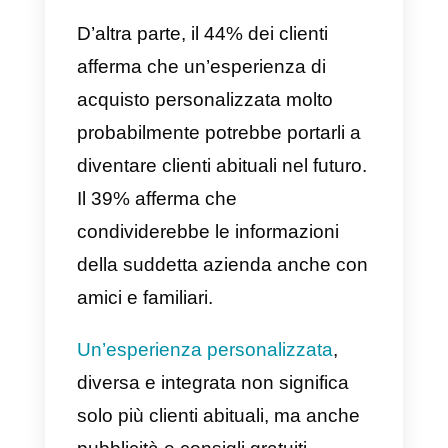
e la gente è maggiormente
attratta da quelle aziende che
riescono a farle sentire fidate,
ascoltate e amate. I clienti
desiderano un trattamento
personalizzato e diverso.
Secondo alcuni studi effettuati ne
2017, il 71% dei clienti trova
frustrante un tipo di approccio
impersonale
; fino al 37% di
questi clienti frustrati avrà
meno
probabilità di acquistare
marchi