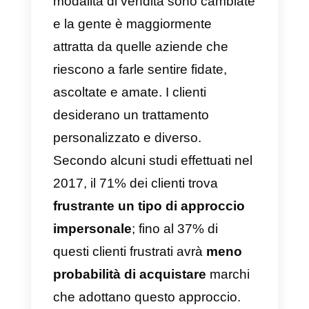
da te offerti vogliono
generalmente sentirsi ascoltate:
vogliono sentire che prestiti loro
attenzione e prendi in
considerazione tutto ciò che
dicono. Per questo motivo, oggi
giorno le aziende preferiscono
dare molta più importanza ai
consumatori e al modo in cui
questi vengono serviti. Le
modalità di vendita sono cambiat