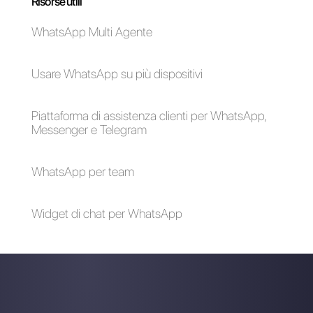
Callbell
VideoAsk | Callbell
Usare i chatbot su
Instagram per
potenziare la tua
attività: Guida Passo
a Passo