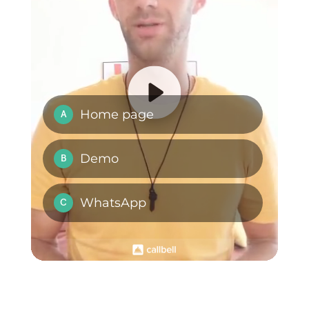
assistenza
clienti?
Perché
implementare un
servizio di
assistenza clienti
proattivo?