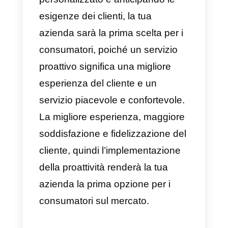
Come spiegato precedentemente
un servizio proattivo è la base pe
aumentare le aspettative dei
clienti e può apportare diversi
vantaggi per un’azienda al fine di
passare da reattivi a proattivi.
a) Aumenta il
tasso di
fidelizzazione
e cattura di
potenziali clienti