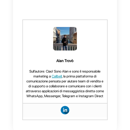
anche essere
migliorato con
uno strumento
capace di aiutarti
a gestire il grande volume di
richieste che ricevi
quotidianamente. Con
Callbell
sarai in grado di fare tutto ciò
poiché la piattaforma ha molte
funzionalità speciali per i team di
vendita e supporto e rendono la
tua strategia di servizio proattiva
risultati migliori.