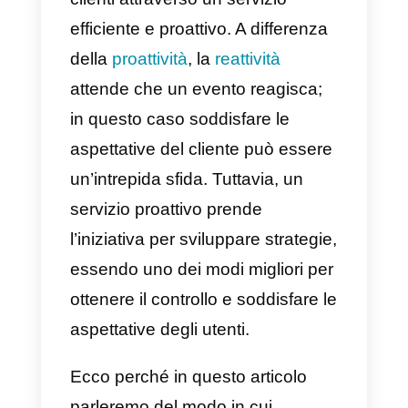
maggior parte delle aziende e
apportare
modifiche alla propria
strategia
per
l’assistenza clienti
può diventare un vantaggio
competitivo capace di prevalere
sul resto.
La
fedeltà alla marca
si
guadagna quando l’azienda crea
un’impressione positiva sui propri
clienti attraverso un servizio
efficiente e proattivo. A differenza