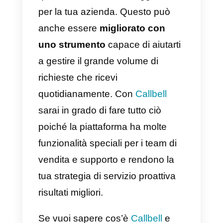
c) Ascolta i tuoi clienti e facilita
l’interazione
d) Riconosce gli errori, li corregge
e li comunica tempestivamente al
cliente
e) Offre contenuti educativi capac
di rispondere alle domande più
frequenti
Implementa il servizio clienti