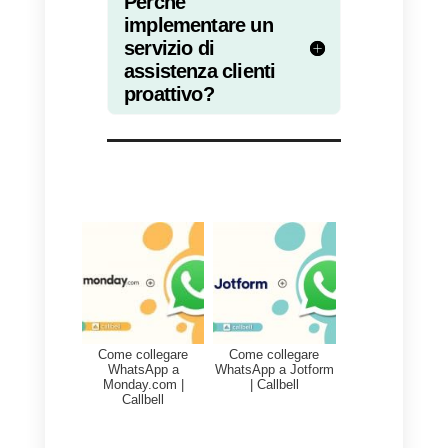
per comprendere le esigenze e l
preferenze del cliente medio, al
fine di progettare nuovi prodotti e
servizi.
Avere un
servizio omnicanale
ti
incoraggerà ad essere proattivo.
Inoltre, questo ti renderà più facil
progettare nuovi prodotti e
identificare opportunità latenti nel
tuo mercato, che ti porteranno ad