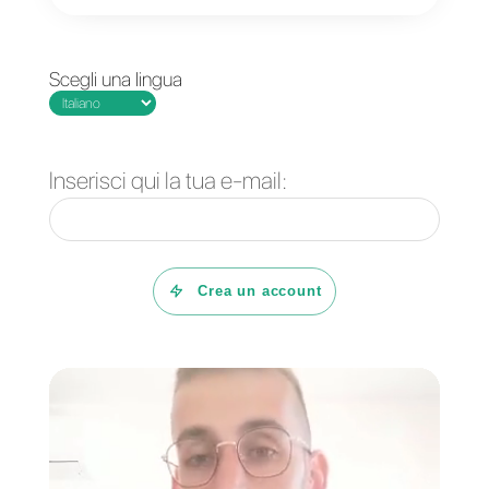
Se vuoi sapere cos’è
Callbell
e
come puoi sfruttarlo insieme alla
tua strategia di comunicazione
proattiva,
clicca qui
.
Domande Frequenti
Come cambiare la
tua strategia per