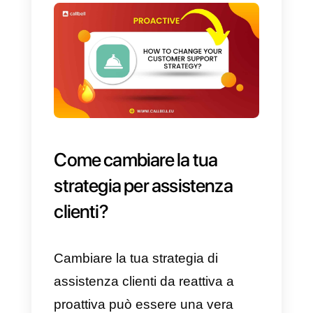
b) Ottimizza la soddisfazione del
cliente
c) Aumenta le recensioni positive
sul tuo marchio
d) Migliora l’esperienza e rafforza
l’acquisizione dei clienti fornendo
un servizio di supporto
personalizzato
e) Incoraggia la crescita