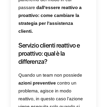
della
proattività
, la
reattività
attende che un evento reagisca;
in questo caso soddisfare le
aspettative del cliente può esser
un’intrepida sfida. Tuttavia, un
servizio proattivo prende
l’iniziativa per sviluppare strategie
essendo uno dei modi migliori pe
ottenere il controllo e soddisfare l
aspettative degli utenti.