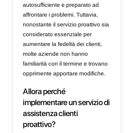
così sfrontata.
Per capirci meglio,
un servizio
reattivo
è quello in cui il cliente
comunica attraverso un mezzo di
contatto e attende la sua risposta
mentre il consulente elabora le
richieste tramite un ticket.
In un servizio proattivo, la base
fondamentale è l’azione. In