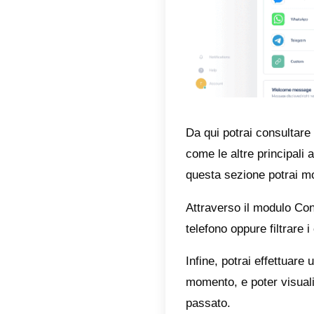
agli age
al suppo
imposta
con gli 
gli uten
possibi
dopo un
Potrai t
Se vuoi 
integra