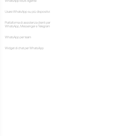
 account gratuito di
ness API
e potrai sin da
oni in entrata verranno
.
ente potranno
gestire le
a dashboard di Callbell
guito all’invito nella