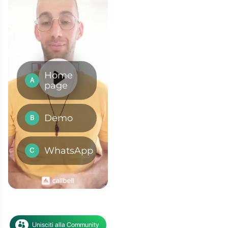
sApp per
la vendita
dei propri
ora dovrai strutturare in
à.
pp Business non permette di
nte
, pertanto dovrai
na.