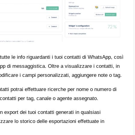
nti per le comunicazioni tra i membri del gr
rto e quindi aver maggior controllo sui cont
re delle
risposte rapide
che serviranno per 
utenti, e anche
assegnare dei tag
agli utent
ti in base alle loro esigenze oppure allo stat
le anche impostare un
messaggio di chius
 tempo predefinito.
rovare tutto questo e molto altro all’interno d
ottenere ulteriori informazioni su come util
to a WhatsApp
ti consigliamo di leggere ques