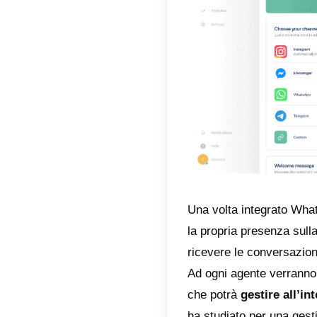
Tutto ci
Callbell
subito i
distribu
Tutti i 
convers
utilizza
piattafo