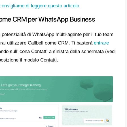
a integrato WhatsApp al nostro CRM la tua a
ia presenza sulla famosa app di messaggisti
 le conversazioni dal proprio pubblico di rif
 agente verranno assegnate un numero propor
rà
gestire all’interno del CRM con tutte le
ato per una gestione ottimale dei contatti.
, troverete un sistema che riassegna le conv
non sia più disponibile in quel momento
,
i contatti o far aspettare eccessivamente u
tutti gli agenti potranno utilizzare delle
not