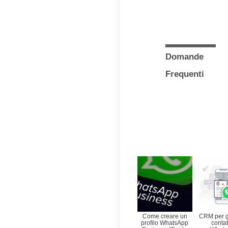
Utili
Per sfru
di vendi
nella d
screensh