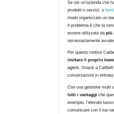
Se sei 
prodotti
modo or
Il prob
essere 
necessa