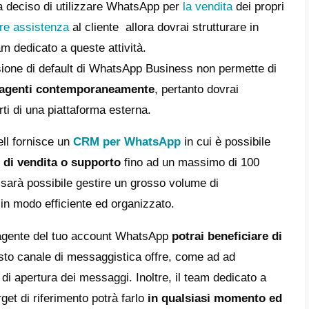
un’azienda che ha deciso di utilizzare What
 o servizi, o
fornire assistenza
al cliente all
ganizzato un team dedicato a queste attivit
lema è che la versione di default di WhatsA
utilizzata da
più agenti contemporaneame
riamente avvalerti di una piattaforma ester