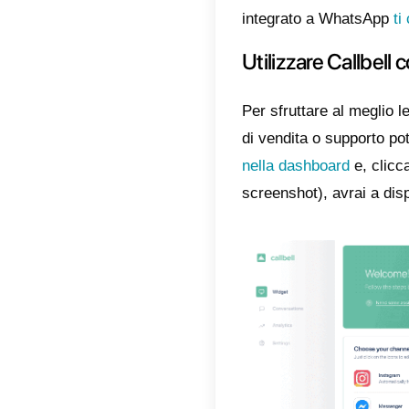
Una volt
la propr
ricevere
Ad ogni
che pot
ha studi
Inoltre
agente 
eventual
Nel CRM 