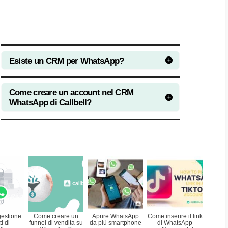
zzare Callbell come CRM per What
ttare al meglio le potenzialità di WhatsApp 
ta o supporto potrai utilizzare Callbell co
ashboard
e, cliccando sull’icona Contatti a s
ot), avrai a disposizione il modulo Contatti