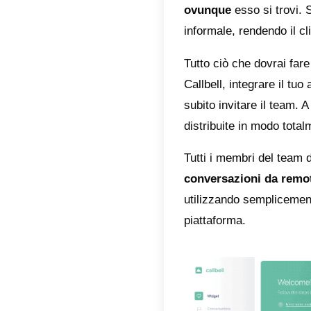
Per que
invitar
agenti. 
conversa
Con una
tutti i
esempio,
comunica
ovunqu
informal