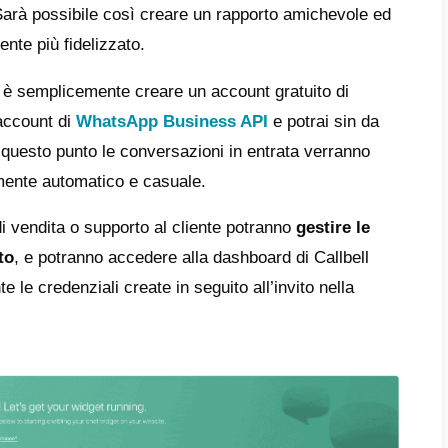
sto motivo Callbell fornisce un
CRM per W
e il proprio team di vendita o supporto
fin
Grazie a Callbell sarà possibile gestire un 
zioni in entrata in modo efficiente ed organ
 gestione multi agente del tuo account Wh
 vantaggi
che questo canale di messaggistica
 l’elevato tasso di apertura dei messaggi. I
re con il tuo target di riferimento potrà far
e
esso si trovi. Sarà possibile così creare 
e, rendendo il cliente più fidelizzato.