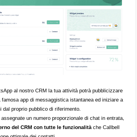
ò che dovrai fare è semplicemente creare un
, integrare il tuo account di
WhatsApp Busi
nvitare il team. A questo punto le conversazi
ite in modo totalmente automatico e casuale
membri del team di vendita o supporto al cli
azioni da remoto
, e potranno accedere all
ndo semplicemente le credenziali create in se
rma.